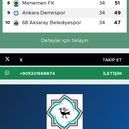
Menemen FK
34
51
8
Ankara Demirspor
34
49
9
68 Aksaray Belediyespor
34
47
10
Detaylar için tıklayın
X
TAKIP ET
+905321668874
İLETIŞIM