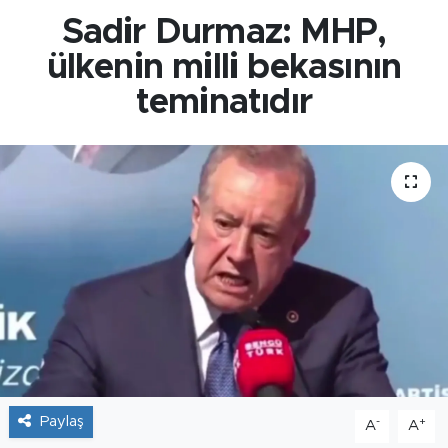
Sadir Durmaz: MHP,
ülkenin milli bekasının
teminatıdır
Paylaş
-
+
A
A