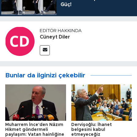
Güç!
EDITÖR HAKKINDA
Cüneyt Diler
Bunlar da ilginizi çekebilir
Muharrem İnce'den Nâzım
Dervişoğlu: İhanet
Hikmet göndermeli
belgesini kabul
paylaşım: Vatan hainliğine
etmeyeceğiz