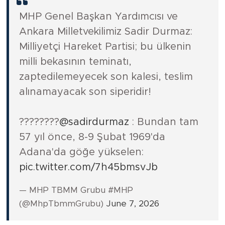
MHP Genel Başkan Yardımcısı ve
Ankara Milletvekilimiz Sadir Durmaz:
Milliyetçi Hareket Partisi; bu ülkenin
milli bekasının teminatı,
zaptedilemeyecek son kalesi, teslim
alınamayacak son siperidir!
????????
@sadirdurmaz
: Bundan tam
57 yıl önce, 8-9 Şubat 1969'da
Adana'da göğe yükselen:
pic.twitter.com/7h45bmsvJb
— MHP TBMM Grubu #MHP
(@MhpTbmmGrubu)
June 7, 2026