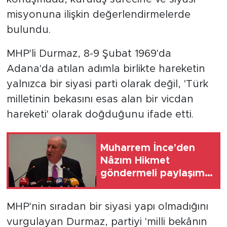
misyonuna ilişkin değerlendirmelerde
bulundu.
MHP'li Durmaz, 8-9 Şubat 1969'da
Adana'da atılan adımla birlikte hareketin
yalnızca bir siyasi parti olarak değil, 'Türk
milletinin bekasını esas alan bir vicdan
hareketi' olarak doğduğunu ifade etti.
Muharrem İnce'den
Nâzım Hikmet
göndermeli paylaşım:
Vatan hainliğine
devam ediyor hâlâ
MHP'nin sıradan bir siyasi yapı olmadığını
vurgulayan Durmaz, partiyi 'milli bekânın