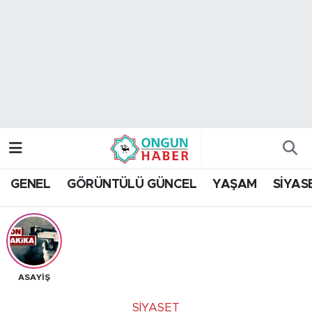
Nöbetçi Eczaneler
Hava Durumu
Namaz Vakitleri
Trafik Durumu
GENEL
GÖRÜNTÜLÜ GÜNCEL
YAŞAM
SİYAS
TFF 2.Lig Kırmızı Grup Puan Durumu ve Fikstür
Tüm Manşetler
Son Dakika Haberleri
ASAYİŞ
Haber Arşivi
SİYASET