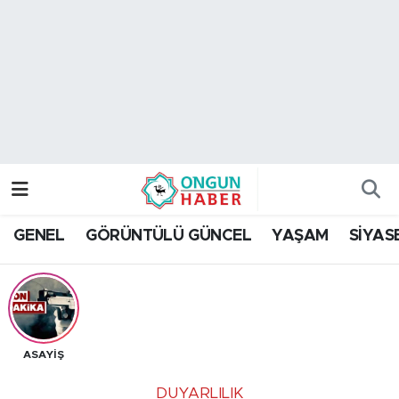
Nöbetçi Eczaneler
Hava Durumu
Namaz Vakitleri
Trafik Durumu
GENEL
GÖRÜNTÜLÜ GÜNCEL
YAŞAM
SİYAS
TFF 2.Lig Kırmızı Grup Puan Durumu ve Fikstür
Tüm Manşetler
Son Dakika Haberleri
ASAYİŞ
Haber Arşivi
DUYARLILIK