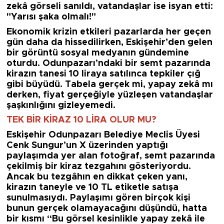
zekâ görseli sanıldı, vatandaşlar ise isyan etti:
"Yarısı şaka olmalı!"
Ekonomik krizin etkileri pazarlarda her geçen
gün daha da hissedilirken, Eskişehir’den gelen
bir görüntü sosyal medyanın gündemine
oturdu. Odunpazarı’ndaki bir semt pazarında
kirazın tanesi 10 liraya satılınca tepkiler çığ
gibi büyüdü. Tabela gerçek mi, yapay zekâ mı
derken, fiyat gerçeğiyle yüzleşen vatandaşlar
şaşkınlığını gizleyemedi.
TEK BİR KİRAZ 10 LİRA OLUR MU?
Eskişehir Odunpazarı Belediye Meclis Üyesi
Cenk Sungur’un X üzerinden yaptığı
paylaşımda yer alan fotoğraf, semt pazarında
çekilmiş bir kiraz tezgahını gösteriyordu.
Ancak bu tezgâhın en dikkat çeken yanı,
kirazın taneyle ve 10 TL etiketle satışa
sunulmasıydı. Paylaşımı gören birçok kişi
bunun gerçek olamayacağını düşündü, hatta
bir kısmı “Bu görsel kesinlikle yapay zekâ ile