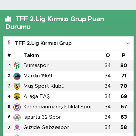
TFF 2.Lig Kırmızı Grup Puan
Durumu
TFF 2.Lig Kırmızı Grup
#
Takım
O
P
Bursaspor
34
80
1
Mardin 1969
34
71
2
Muş Sport Klübü
34
70
3
Aliağa FAŞ
34
69
4
Kahramanmaraş İstiklal Spor
34
67
5
Isparta 32 Spor
34
63
6
Güzide Gebzespor
34
58
7