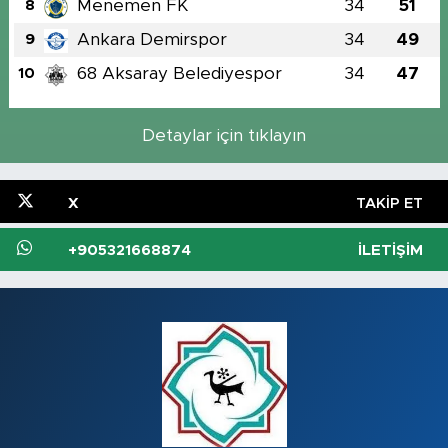
Menemen FK
34
51
8
Ankara Demirspor
34
49
9
68 Aksaray Belediyespor
34
47
10
Detaylar için tıklayın
X
TAKIP ET
+905321668874
İLETIŞIM