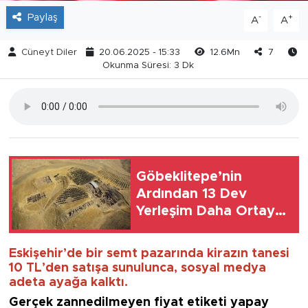
Paylaş
-
+
A
A
Cüneyt Diler
20.06.2025 - 15:33
12.6Mn
7
Okunma Süresi: 3 Dk
Göbeklitepe’nin
Ardından 13 Dev
Yerleşim Daha Ortaya
Çıktı
Eskişehir’de bir semt pazarında kirazın tanesi
10 TL’den satışa sunulunca, sosyal medya
adeta ayağa kalktı.
Gerçek zannedilmeyen fiyat etiketi yapay