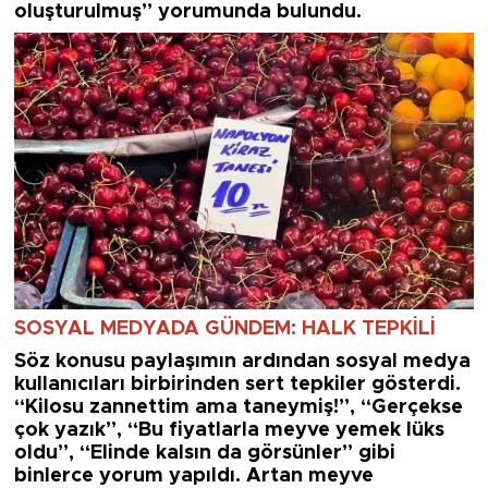
oluşturulmuş” yorumunda bulundu.
SOSYAL MEDYADA GÜNDEM: HALK TEPKİLİ
Söz konusu paylaşımın ardından sosyal medya
kullanıcıları birbirinden sert tepkiler gösterdi.
“Kilosu zannettim ama taneymiş!”, “Gerçekse
çok yazık”, “Bu fiyatlarla meyve yemek lüks
oldu”, “Elinde kalsın da görsünler” gibi
binlerce yorum yapıldı. Artan meyve