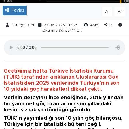
Paylaş
-
+
A
A
Cüneyt Diler
27.06.2026 - 12:25
4Mn
2
Okunma Süresi: 14 Dk
Geçtiğimiz hafta Türkiye İstatistik Kurumu
(TÜİK) tarafından açıklanan Uluslararası Göç
İstatistikleri 2025 verilerinde Türkiye’nin son
10 yıldaki göç hareketleri dikkat çekti.
Verinin detayları incelendiğinde, 2016 yılından
bu yana net göç oranlarının son yıllardaki
kesintisiz çıkışa döndüğü görüldü.
TÜİK’in yayımladığı son 10 yılın göç bilançosu,
Türkiye için bir istatistik bülteni değil,