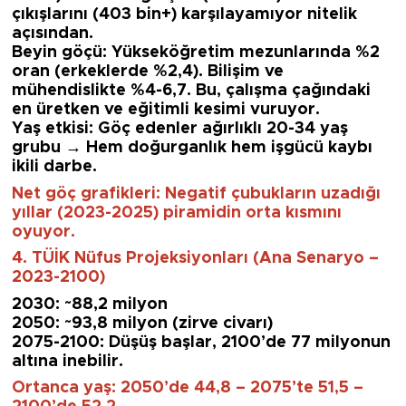
çıkışlarını (403 bin+) karşılayamıyor nitelik
açısından.
Beyin göçü: Yükseköğretim mezunlarında %2
oran (erkeklerde %2,4). Bilişim ve
mühendislikte %4-6,7. Bu, çalışma çağındaki
en üretken ve eğitimli kesimi vuruyor.
Yaş etkisi: Göç edenler ağırlıklı 20-34 yaş
grubu → Hem doğurganlık hem işgücü kaybı
ikili darbe.
Net göç grafikleri: Negatif çubukların uzadığı
yıllar (2023-2025) piramidin orta kısmını
oyuyor.
4. TÜİK Nüfus Projeksiyonları (Ana Senaryo –
2023-2100)
2030: ~88,2 milyon
2050: ~93,8 milyon (zirve civarı)
2075-2100: Düşüş başlar, 2100’de 77 milyonun
altına inebilir.
Ortanca yaş: 2050’de 44,8 – 2075’te 51,5 –