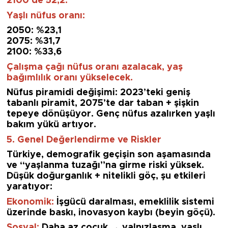
2100’de 52,2.
Yaşlı nüfus oranı:
2050: %23,1
2075: %31,7
2100: %33,6
Çalışma çağı nüfus oranı azalacak, yaş
bağımlılık oranı yükselecek.
Nüfus piramidi değişimi: 2023’teki geniş
tabanlı piramit, 2075’te dar taban + şişkin
tepeye dönüşüyor. Genç nüfus azalırken yaşlı
bakım yükü artıyor.
5. Genel Değerlendirme ve Riskler
Türkiye, demografik geçişin son aşamasında
ve “yaşlanma tuzağı”na girme riski yüksek.
Düşük doğurganlık + nitelikli göç, şu etkileri
yaratıyor:
Ekonomik
:
İşgücü daralması, emeklilik sistemi
üzerinde baskı, inovasyon kaybı (beyin göçü).
Sosyal:
Daha az çocuk → yalnızlaşma, yaşlı