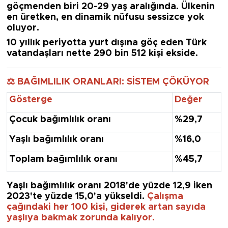
göçmenden biri 20-29 yaş aralığında.
Ülkenin
en üretken, en dinamik nüfusu sessizce yok
oluyor.
10 yıllık periyotta yurt dışına göç eden Türk
vatandaşları nette 290 bin 512 kişi ekside.
⚖️ BAĞIMLILIK ORANLARI: SİSTEM ÇÖKÜYOR
Gösterge
Değer
Çocuk bağımlılık oranı
%29,7
Yaşlı bağımlılık oranı
%16,0
Toplam bağımlılık oranı
%45,7
Yaşlı bağımlılık oranı 2018'de yüzde 12,9 iken
2023'te yüzde 15,0'a
yükseldi.
Çalışma
çağındaki her 100 kişi, giderek artan sayıda
yaşlıya bakmak zorunda kalıyor.