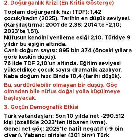
2. Doğurganlık Krizi (En Kritik Gösterge)
Toplam doğurganlık hızı (TDF): 1,42
çocuk/kadın (2025). Tarihin en düşük seviyesi.
(Karşılaştırma: 2001’de 2,38; 2014’te ~2,10;
2023’te 1,51).
Nüfusun kendini yenileme eşiği 2,10. Türkiye 9
yıldır bu eşiğin altında.
Canlı doğum sayısı: 895 bin 374 (önceki yıllara
göre keskin düşüş).
76 ilde TDF 2,10’un altında. Eğitim seviyesi
yükseldikçe çocuk sayısı dramatik azalıyor.
Kaba doğum hızı: Binde 10,4 (tarihi düşük).
Bu, sürdürülebilir olmayan bir düşüş. Göç
olmadan bile nüfus doğal yolla küçülmeye
başlayacak.
3. Göçün Demografik Etkisi
Türk vatandaşları: Son 10 yılda net -290.512
kişi (özellikle 2023’ten itibaren ivme).
Genel net göç: 2025’te hafif negatif (-9 bin
civarı). Yabancı girişler (301 bin+) Türk