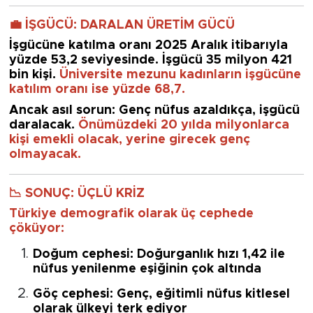
💼 İŞGÜCÜ: DARALAN ÜRETİM GÜCÜ
İşgücüne katılma oranı 2025 Aralık itibarıyla
yüzde 53,2
seviyesinde. İşgücü 35 milyon 421
bin kişi.
Üniversite mezunu kadınların işgücüne
katılım oranı ise yüzde 68,7.
Ancak asıl sorun:
Genç nüfus azaldıkça, işgücü
daralacak.
Önümüzdeki 20 yılda milyonlarca
kişi emekli olacak, yerine girecek genç
olmayacak.
📉 SONUÇ: ÜÇLÜ KRİZ
Türkiye demografik olarak üç cephede
çöküyor:
Doğum cephesi
: Doğurganlık hızı 1,42 ile
nüfus yenilenme eşiğinin çok altında
Göç cephesi
: Genç, eğitimli nüfus kitlesel
olarak ülkeyi terk ediyor