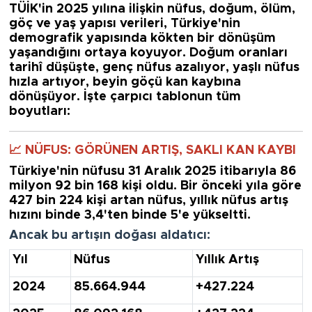
TÜİK'in 2025 yılına ilişkin nüfus, doğum, ölüm,
göç ve yaş yapısı verileri, Türkiye'nin
demografik yapısında
kökten bir dönüşüm
yaşandığını ortaya koyuyor. Doğum oranları
tarihî düşüşte, genç nüfus azalıyor, yaşlı nüfus
hızla artıyor, beyin göçü kan kaybına
dönüşüyor. İşte çarpıcı tablonun tüm
boyutları:
📈 NÜFUS: GÖRÜNEN ARTIŞ, SAKLI KAN KAYBI
Türkiye'nin nüfusu 31 Aralık 2025 itibarıyla
86
milyon 92 bin 168
kişi oldu. Bir önceki yıla göre
427 bin 224 kişi artan nüfus, yıllık nüfus artış
hızını binde 3,4'ten
binde 5'e
yükseltti.
Ancak bu artışın doğası aldatıcı:
Yıl
Nüfus
Yıllık Artış
2024
85.664.944
+427.224