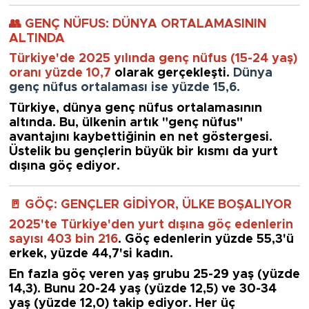
👥 GENÇ NÜFUS: DÜNYA ORTALAMASININ
ALTINDA
Türkiye'de 2025 yılında genç nüfus (15-24 yaş)
oranı yüzde 10,7
olarak gerçekleşti.
Dünya
genç nüfus ortalaması ise yüzde 15,6.
Türkiye, dünya genç nüfus ortalamasının
altında.
Bu, ülkenin artık "genç nüfus"
avantajını kaybettiğinin en net göstergesi.
Üstelik bu gençlerin büyük bir kısmı da yurt
dışına göç ediyor.
🚪 GÖÇ: GENÇLER GİDİYOR, ÜLKE BOŞALIYOR
2025'te Türkiye'den yurt dışına göç edenlerin
sayısı 403 bin 216
.
Göç edenlerin yüzde 55,3'ü
erkek, yüzde 44,7'si kadın.
En fazla göç veren yaş grubu 25-29 yaş (yüzde
14,3).
Bunu 20-24 yaş (yüzde 12,5) ve 30-34
yaş (yüzde 12,0) takip ediyor.
Her üç