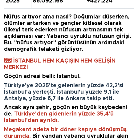
2025
86.092.168
+427.224
Nüfus artıyor ama nasıl?
Doğumlar düşerken,
ölümler artarken ve gençler kitlesel olarak
ülkeyi terk ederken nüfusun artmasının tek
açıklaması var:
Yabancı uyruklu nüfusun girişi
.
Bu, "nüfus artıyor" görüntüsünün ardındaki
demografik felaketi gizliyor.
🗺️ İSTANBUL HEM KAÇIŞIN HEM GELİŞİN
MERKEZİ
Göçün adresi belli: İstanbul.
Türkiye'ye 2025'te gelenlerin yüzde 42,2'si
İstanbul'a yerleşti. İstanbul'u yüzde 9,1 ile
Antalya, yüzde 6,7 ile Ankara takip etti.
Ancak aynı şehir, göçün en büyük kaybedeni
de.
Türkiye'den gidenlerin yüzde 35,4'ü
İstanbul'dan ayrıldı.
Megakent adeta bir döner kapıya dönüşmüş
durumda
.
Bir yandan yabancı uyruklular akın