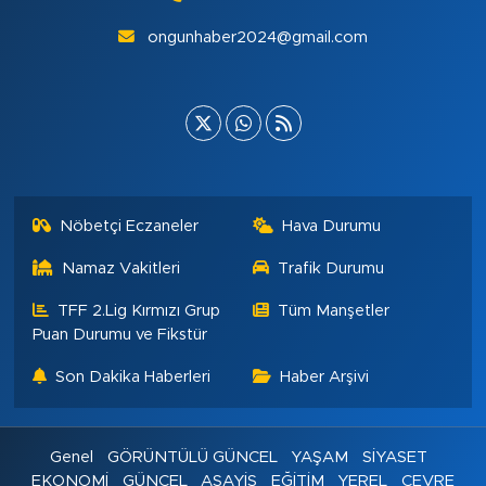
ongunhaber2024@gmail.com
Nöbetçi Eczaneler
Hava Durumu
Namaz Vakitleri
Trafik Durumu
TFF 2.Lig Kırmızı Grup
Tüm Manşetler
Puan Durumu ve Fikstür
Son Dakika Haberleri
Haber Arşivi
Genel
GÖRÜNTÜLÜ GÜNCEL
YAŞAM
SİYASET
EKONOMİ
GÜNCEL
ASAYİŞ
EĞİTİM
YEREL
ÇEVRE