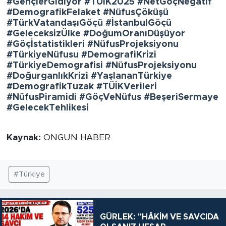
#GençlerGidiyor #TÜİK2025 #NetGöçNegatif
#DemografikFelaket #NüfusÇöküşü
#TürkVatandaşıGöçü #İstanbulGöçü
#GeleceksizÜlke #DoğumOranıDüşüyor
#Göçİstatistikleri #NüfusProjeksiyonu
#TürkiyeNüfusu #DemografiKrizi
#TürkiyeDemografisi #NüfusProjeksiyonu
#DoğurganlıkKrizi #YaşlananTürkiye
#DemografikTuzak #TÜİKVerileri
#NüfusPiramidi #GöçVeNüfus #BeşeriSermaye
#GelecekTehlikesi
Kaynak:
ONGUN HABER
#Türkiye
GÜRLEK: "HÂKİM VE SAVCIDA