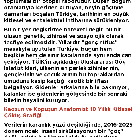
toplumsal bir otopsi raporudur. Düşen doğum
oranlarıyla içeriden kuruyan, beyin göçüyle
damarları boşalan Türkiye, tarihinin en büyük
kitlesel ve entelektüel intiharına sürükleniyor.
Bu bir yer değiştirme hareketi değil; bu bir
ulusun genetik, zihinsel ve sosyolojik olarak
tasfiye edilmesidir. Yıllardır "genç nüfus"
masalıyla uyutulan Türkiye, bugün hem
beşikte hem de sınır kapılarında aynı anda can
çekişiyor. TÜİK’in açıkladığı Uluslararası Göç
İstatistikleri, ülkenin en parlak zihinlerinin,
gençlerinin ve çocuklarının bu topraklardan
umudunu kesip kaçtığı kaotik bir iflası
belgeliyor. Gidenler arkalarına bile bakmıyor,
kalanlar ise gidenlerin gölgesinde bir sonraki
biletin hayalini kuruyor.
Kaosun ve Kopuşun Anatomisi: 10 Yıllık Kitlesel
Çöküş Grafiği
Verilerin karanlık yüzü deşildiğinde, 2016-2025
dönemindeki insani sirkülasyonun bir "göç"