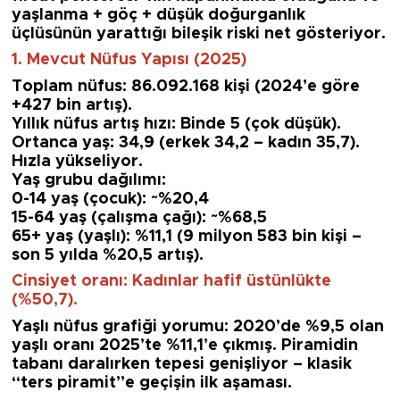
yaşlanma + göç + düşük doğurganlık
üçlüsünün yarattığı bileşik riski net gösteriyor.
1. Mevcut Nüfus Yapısı (2025)
Toplam nüfus: 86.092.168 kişi (2024’e göre
+427 bin artış).
Yıllık nüfus artış hızı: Binde 5 (çok düşük).
Ortanca yaş: 34,9 (erkek 34,2 – kadın 35,7).
Hızla yükseliyor.
Yaş grubu dağılımı:
0-14 yaş (çocuk): ~%20,4
15-64 yaş (çalışma çağı): ~%68,5
65+ yaş (yaşlı): %11,1 (9 milyon 583 bin kişi –
son 5 yılda %20,5 artış).
Cinsiyet oranı: Kadınlar hafif üstünlükte
(%50,7).
Yaşlı nüfus grafiği yorumu: 2020’de %9,5 olan
yaşlı oranı 2025’te %11,1’e çıkmış. Piramidin
tabanı daralırken tepesi genişliyor – klasik
“ters piramit”e geçişin ilk aşaması.