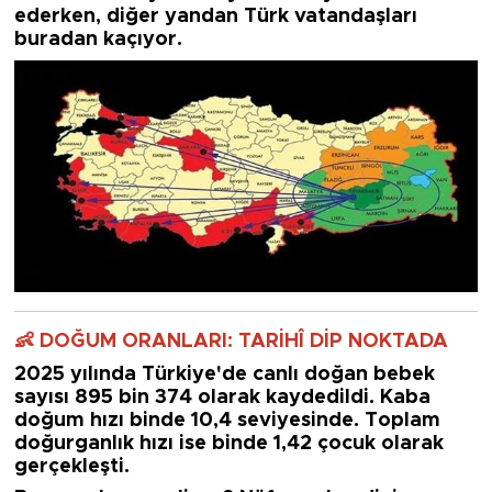
ederken, diğer yandan Türk vatandaşları
buradan kaçıyor.
👶 DOĞUM ORANLARI: TARİHÎ DİP NOKTADA
2025 yılında Türkiye'de
canlı doğan bebek
sayısı 895 bin 374
olarak kaydedildi. Kaba
doğum hızı
binde 10,4
seviyesinde. Toplam
doğurganlık hızı ise
binde 1,42 çocuk
olarak
gerçekleşti.