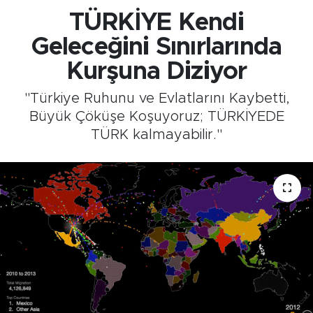
TÜRKİYE Kendi
Geleceğini Sınırlarında
Kurşuna Diziyor
"Türkiye Ruhunu ve Evlatlarını Kaybetti,
Büyük Çöküşe Koşuyoruz; TÜRKİYEDE
TÜRK kalmayabilir."