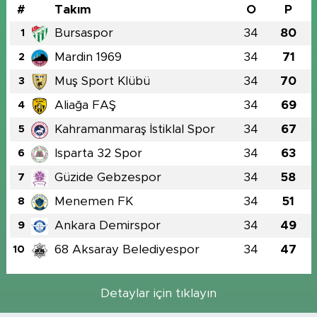
#
Takım
O
P
Bursaspor
34
80
1
Mardin 1969
34
71
2
Muş Sport Klübü
34
70
3
Aliağa FAŞ
34
69
4
Kahramanmaraş İstiklal Spor
34
67
5
Isparta 32 Spor
34
63
6
Güzide Gebzespor
34
58
7
Menemen FK
34
51
8
Ankara Demirspor
34
49
9
68 Aksaray Belediyespor
34
47
10
Detaylar için tıklayın