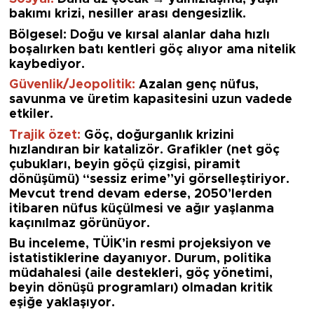
bakımı krizi, nesiller arası dengesizlik.
Bölgesel: Doğu ve kırsal alanlar daha hızlı
boşalırken batı kentleri göç alıyor ama nitelik
kaybediyor.
Güvenlik/Jeopolitik:
Azalan genç nüfus,
savunma ve üretim kapasitesini uzun vadede
etkiler.
Trajik özet:
Göç, doğurganlık krizini
hızlandıran bir katalizör. Grafikler (net göç
çubukları, beyin göçü çizgisi, piramit
dönüşümü) “sessiz erime”yi görselleştiriyor.
Mevcut trend devam ederse, 2050’lerden
itibaren nüfus küçülmesi ve ağır yaşlanma
kaçınılmaz görünüyor.
Bu inceleme, TÜİK’in resmi projeksiyon ve
istatistiklerine dayanıyor. Durum, politika
müdahalesi (aile destekleri, göç yönetimi,
beyin dönüşü programları) olmadan kritik
eşiğe yaklaşıyor.