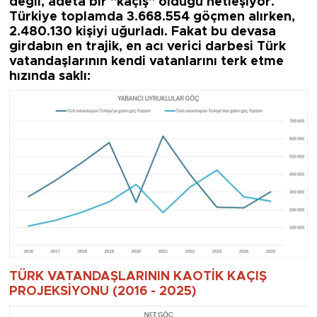
değil, adeta bir "kaçış" olduğu netleşiyor.
Türkiye toplamda 3.668.554 göçmen alırken,
2.480.130 kişiyi uğurladı. Fakat bu devasa
girdabın en trajik, en acı verici darbesi Türk
vatandaşlarının kendi vatanlarını terk etme
hızında saklı:
TÜRK VATANDAŞLARININ KAOTİK KAÇIŞ
PROJEKSİYONU (2016 - 2025)