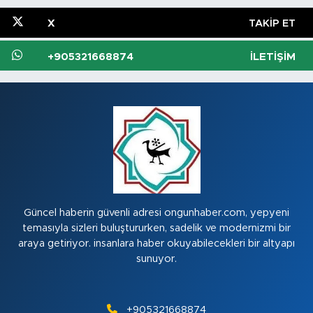
X
TAKIP ET
+905321668874
İLETIŞIM
Güncel haberin güvenli adresi ongunhaber.com, yepyeni
temasıyla sizleri buluştururken, sadelik ve modernizmi bir
araya getiriyor. insanlara haber okuyabilecekleri bir altyapı
sunuyor.
+905321668874