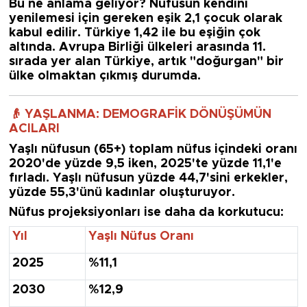
Bu ne anlama geliyor? Nüfusun kendini
yenilemesi için gereken eşik
2,1 çocuk
olarak
kabul edilir. Türkiye
1,42
ile bu eşiğin
çok
altında
. Avrupa Birliği ülkeleri arasında 11.
sırada yer alan Türkiye, artık "doğurgan" bir
ülke olmaktan çıkmış durumda.
👴 YAŞLANMA: DEMOGRAFİK DÖNÜŞÜMÜN
ACILARI
Yaşlı nüfusun (65+) toplam nüfus içindeki oranı
2020'de yüzde 9,5 iken,
2025'te yüzde 11,1'e
fırladı. Yaşlı nüfusun yüzde 44,7'sini erkekler,
yüzde 55,3'ünü kadınlar oluşturuyor.
Nüfus projeksiyonları ise daha da korkutucu:
Yıl
Yaşlı Nüfus Oranı
2025
%11,1
2030
%12,9