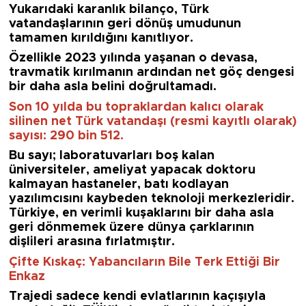
Yukarıdaki karanlık bilanço, Türk
vatandaşlarının geri dönüş umudunun
tamamen kırıldığını kanıtlıyor.
Özellikle 2023 yılında yaşanan o devasa,
travmatik kırılmanın ardından net göç dengesi
bir daha asla belini doğrultamadı.
Son 10 yılda bu topraklardan kalıcı olarak
silinen net Türk vatandaşı (resmi kayıtlı olarak)
sayısı: 290 bin 512.
Bu sayı; laboratuvarları boş kalan
üniversiteler, ameliyat yapacak doktoru
kalmayan hastaneler, batı kodlayan
yazılımcısını kaybeden teknoloji merkezleridir.
Türkiye, en verimli kuşaklarını bir daha asla
geri dönmemek üzere dünya çarklarının
dişlileri arasına fırlatmıştır.
Çifte Kıskaç: Yabancıların Bile Terk Ettiği Bir
Enkaz
Trajedi sadece kendi evlatlarının kaçışıyla