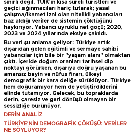
sınırlı değil. TÜİK’in kısa süreli turistleri ve
geçici sığınmacıları hariç tutarak; yasal
çalışma/ikamet izni olan nitelikli yabancıları
baz aldığı veriler de sistemin çöktüğünü
haykırıyor. Yabancı uyruklu net göçü; 2020,
2023 ve 2024 yıllarında eksiye çakıldı.
Bu veri şu anlama geliyor: Türkiye artık
dışarıdan gelen eğitimli ve sermaye sahibi
yabancılar için bile bir "yaşam alanı" olmaktan
çıktı. İçeride doğum oranları tarihsel dip
noktayı görürken, dışarıya doğru yaşanan bu
amansız beyin ve nüfus firarı, ülkeyi
demografik bir kara deliğe sürüklüyor. Türkiye
hem doğuramıyor hem de yetiştirdiklerini
elinde tutamıyor. Gelecek, bu topraklarda
derin, çaresiz ve geri dönüşü olmayan bir
sessizliğe bürünüyor.
DERİN ANALİZ
TÜRKİYE'NİN DEMOGRAFİK ÇÖKÜŞÜ: VERİLER
NE SÖYLÜYOR?