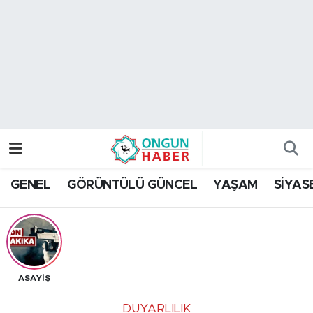
Nöbetçi Eczaneler
Hava Durumu
Namaz Vakitleri
Trafik Durumu
GENEL
GÖRÜNTÜLÜ GÜNCEL
YAŞAM
SİYAS
TFF 2.Lig Kırmızı Grup Puan Durumu ve Fikstür
Tüm Manşetler
Son Dakika Haberleri
ASAYİŞ
Haber Arşivi
DUYARLILIK