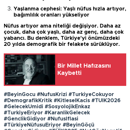
Yaşlanma cephesi
: Yaşlı nüfus hızla artıyor,
bağımlılık oranları yükseliyor
Nüfus artıyor ama niteliği değişiyor.
Daha az
çocuk, daha çok yaşlı, daha az genç, daha çok
yabancı.
Bu denklem, Türkiye'yi önümüzdeki
20 yılda demografik bir felakete sürüklüyor.
Bir Millet Hafızasını
Kaybetti
#BeyinGocu #NufusKrizi #TurkiyeCokuyor
#DemografikKritik #KitleselKacis #TUIK2026
#GelecekUmidi #SosyolojikEnkaz
#TurkiyeEriyor #KaranlikGelecek
#GenclikGidiyor #NufusIflasi
#TürkiyeNüfusuEriyor #BeyinGöçü