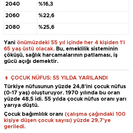
2040
%16,3
2060
%22,6
2080
%25,6
Yani
önümüzdeki 55 yıl içinde her 4 kişiden 1'i
65 yaş üstü olacak
.
Bu, emeklilik sisteminin
çöküşü, sağlık harcamalarının patlaması, iş
gücü açığı demektir.
👦 ÇOCUK NÜFUS: 55 YILDA YARILANDI
Türkiye nüfusunun
yüzde 24,8'ini çocuk nüfus
(0-17 yaş) oluşturuyor. 1970 yılında bu oran
yüzde 48,5 idi.
55 yılda çocuk nüfus oranı yarı
yarıya düştü.
Çocuk bağımlılık oranı
(çalışma çağındaki 100
kişiye düşen çocuk sayısı) yüzde 29,7'ye
geriledi.