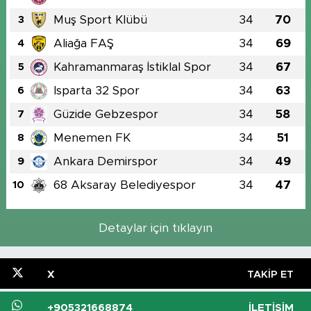
Muş Sport Klübü
34
70
3
Aliağa FAŞ
34
69
4
Kahramanmaraş İstiklal Spor
34
67
5
Isparta 32 Spor
34
63
6
Güzide Gebzespor
34
58
7
Menemen FK
34
51
8
Ankara Demirspor
34
49
9
68 Aksaray Belediyespor
34
47
10
Detaylar için tıklayın
X
TAKIP ET
+905321668874
İLETIŞIM