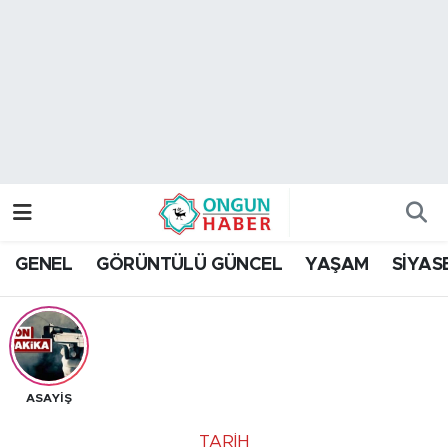
Nöbetçi Eczaneler
Hava Durumu
Namaz Vakitleri
Trafik Durumu
GENEL
GÖRÜNTÜLÜ GÜNCEL
YAŞAM
SİYAS
TFF 2.Lig Kırmızı Grup Puan Durumu ve Fikstür
Tüm Manşetler
Son Dakika Haberleri
ASAYİŞ
Haber Arşivi
TARİH