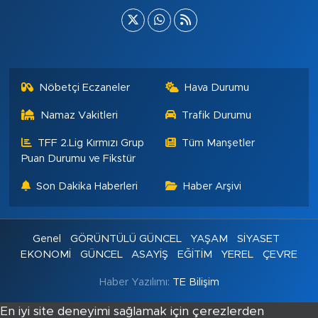
Nöbetçi Eczaneler
Hava Durumu
Namaz Vakitleri
Trafik Durumu
TFF 2.Lig Kırmızı Grup
Tüm Manşetler
Puan Durumu ve Fikstür
Son Dakika Haberleri
Haber Arşivi
Genel
GÖRÜNTÜLÜ GÜNCEL
YAŞAM
SİYASET
EKONOMİ
GÜNCEL
ASAYİŞ
EĞİTİM
YEREL
ÇEVRE
Haber Yazılımı:
TE Bilişim
En iyi site deneyimi sağlamak için çerezlerden