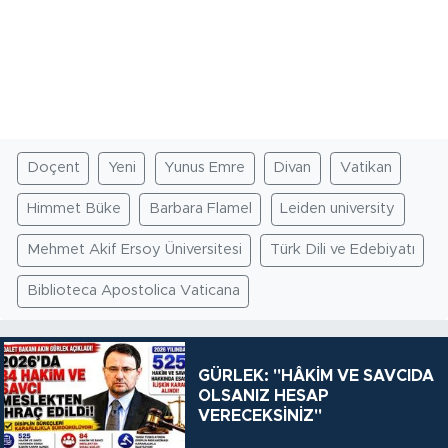
Doçent
Yeni
Yunus Emre
Divan
Vatikan
Himmet Büke
Barbara Flamel
Leiden university
Mehmet Akif Ersoy Üniversitesi
Türk Dili ve Edebiyatı
Biblioteca Apostolica Vaticana
GÜRLEK: "HÂKİM VE SAVCIDA
OLSANIZ HESAP
VERECEKSİNİZ"