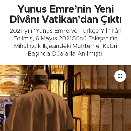
Yunus Emre’nin Yeni
Dîvânı Vatikan'dan Çıktı
2021 yılı ‘Yunus Emre ve Türkçe Yılı’ İlân
Edilmiş, 6 Mayıs 2021Günü Eskişehir'in
Mihalıççık İlçesindeki Muhtemel Kabri
Başında Dûalarla Anılmıştı.