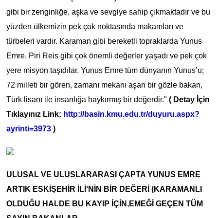
gibi bir zenginliğe, aşka ve sevgiye sahip çıkmaktadır ve bu
yüzden ülkemizin pek çok noktasında makamları ve
türbeleri vardır. Karaman gibi bereketli topraklarda Yunus
Emre, Piri Reis gibi çok önemli değerler yaşadı ve pek çok
yere misyon taşıdılar. Yunus Emre tüm dünyanın Yunus’u;
72 milleti bir gören, zamanı mekanı aşan bir gözle bakan,
Türk lisanı ile insanlığa haykırmış bir değerdir."
( Detay İçin
Tıklayınız Link:
http://basin.kmu.edu.tr/duyuru.aspx?
ayrinti=3973
)
ULUSAL VE ULUSLARARASI ÇAPTA YUNUS EMRE
ARTIK ESKİŞEHİR İLİ'NİN BİR DEĞERİ (KARAMANLI
OLDUĞU HALDE BU KAYIP İÇİN,EMEĞİ GEÇEN TÜM