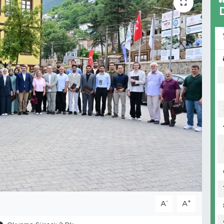
-
+
A
A