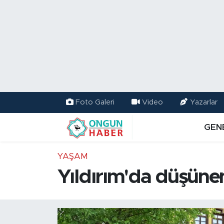
Nöbetçi Eczaneler
Hava Durumu
Namaz Vakitleri
Foto Galeri
Video
Yazarlar
Trafik Durumu
GEN
TFF 2.Lig Kırmızı Grup Puan Durumu ve Fikstür
YAŞAM
Tüm Manşetler
Yıldırım'da düşünen
Son Dakika Haberleri
Haber Arşivi