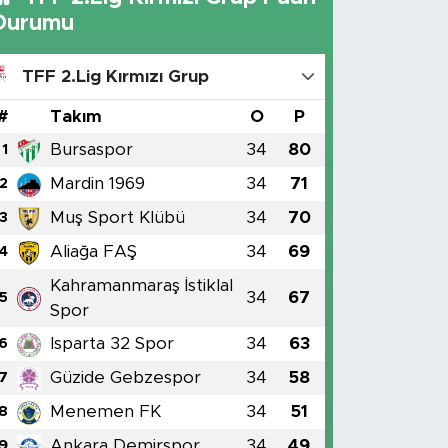
Durumu
TFF 2.Lig Kırmızı Grup
#
Takım
O
P
Bursaspor
34
80
1
Mardin 1969
34
71
2
Muş Sport Klübü
34
70
3
Aliağa FAŞ
34
69
4
Kahramanmaraş İstiklal
34
67
5
Spor
Isparta 32 Spor
34
63
6
Güzide Gebzespor
34
58
7
Menemen FK
34
51
8
Ankara Demirspor
34
49
9