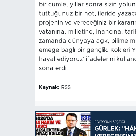
bir cümle, yıllar sonra sizin yol
tuttuğunuz bir not, ileride yazac
projenin ve vereceğiniz bir kararı
vatanına, milletine, inancına, tar
zamanda dünyaya açık, bilime mera
emeğe bağlı bir gençlik. Kökleri 
hayal ediyoruz' ifadelerini kulla
sona erdi.
Kaynak:
RSS
EDITÖRÜN SEÇTIĞI
GÜRLEK: "HÂ