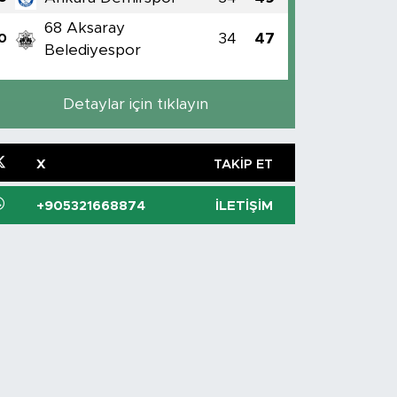
68 Aksaray
34
47
0
Belediyespor
Detaylar için tıklayın
X
TAKIP ET
+905321668874
İLETIŞIM