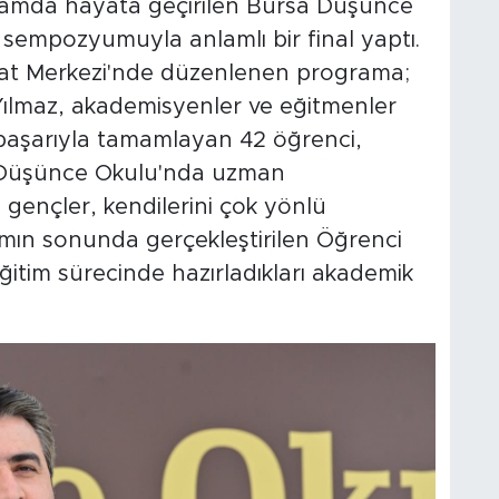
amda hayata geçirilen Bursa Düşünce
i sempozyumuyla anlamlı bir final yaptı.
nat Merkezi'nde düzenlenen programa;
Yılmaz, akademisyenler ve eğitmenler
i başarıyla tamamlayan 42 öğrenci,
rsa Düşünce Okulu'nda uzman
gençler, kendilerini çok yönlü
ramın sonunda gerçekleştirilen Öğrenci
tim sürecinde hazırladıkları akademik