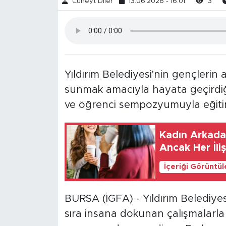
Cüneyt Diler
13.06.2026 - 16:01
3
Yıldırım Belediyesi'nin gençlerin 
sunmak amacıyla hayata geçirdiğ
ve öğrenci sempozyumuyla eğiti
Kadın Arkadaş
Ancak Her İliş
İçeriği Görüntü
BURSA (İGFA) - Yıldırım Belediyesi
sıra insana dokunan çalışmalarla 