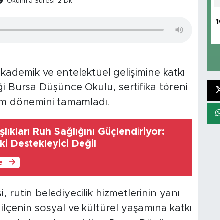
Okunma Süresi: 2 Dk
1
akademik ve entelektüel gelişimine katkı
i Bursa Düşünce Okulu, sertifika töreni
m dönemini tamamladı.
lıkları Ruh Sağlığını Güçlendiriyor:
ki Destekleyici Değil
le
, rutin belediyecilik hizmetlerinin yanı
ilçenin sosyal ve kültürel yaşamına katkı