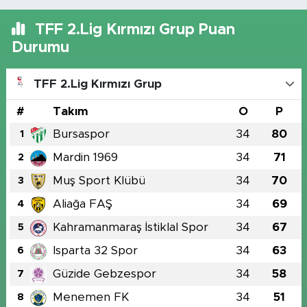
TFF 2.Lig Kırmızı Grup Puan
Durumu
TFF 2.Lig Kırmızı Grup
#
Takım
O
P
Bursaspor
34
80
1
Mardin 1969
34
71
2
Muş Sport Klübü
34
70
3
Aliağa FAŞ
34
69
4
Kahramanmaraş İstiklal Spor
34
67
5
Isparta 32 Spor
34
63
6
Güzide Gebzespor
34
58
7
Menemen FK
34
51
8