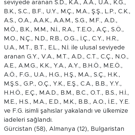
seviyede aranan S.D., K.A., A.A., U.A., K.G.,
B.K., S.C., B.F., U.Y., M.Ç., M.A., Ş.Ş., L.P., C.K.,
A.S., O.A., A.A.K., A.A.M., S.G., M.F., A.D.,
M.Ö., B.K., M.M., N.İ., R.A., T.E.O., A.Ç., S.Ö.,
M.O., N.Ç., N.D., R.B., O.G.., İ.Ç., C.Y., H.R.,
U.A., M.T., B.T., E.L., N.İ. ile ulusal seviyede
aranan G.Y., V.A., M.T., A.D., C.T., C.Ç., N.O.,
A.E., A.M.G., K.K., Y.A., A.Y., B.H.Ö., M.E.Ö.,
A.Ö., F.G., U.A., H.G., H.Ş., M.A., S.Ç., H.K.,
M.Ş.S., G.P., O.Ç., Y.K., E.Ş., C.A., B.B., Y.Y.,
H.H.Ö., E.Ç., M.A.D., B.M., B.C., O.T., B.S., H.İ.,
M.E., H.S., M.A., E.D., M.K., B.B., A.O., İ.E., Y.E.
ve F.G. isimli şahıslar yakalandı ve ülkemize
iadeleri sağlandı.
Gürcistan (58), Almanya (12), Bulgaristan