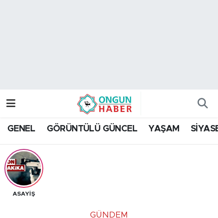
Nöbetçi Eczaneler
Hava Durumu
Namaz Vakitleri
Trafik Durumu
GENEL
GÖRÜNTÜLÜ GÜNCEL
YAŞAM
SİYAS
TFF 2.Lig Kırmızı Grup Puan Durumu ve Fikstür
Tüm Manşetler
Son Dakika Haberleri
ASAYİŞ
Haber Arşivi
GÜNDEM