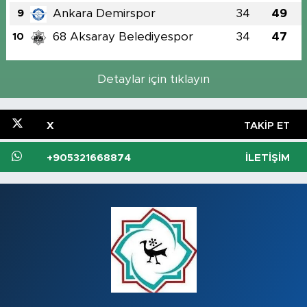
Ankara Demirspor
34
49
9
68 Aksaray Belediyespor
34
47
10
Detaylar için tıklayın
X
TAKIP ET
+905321668874
İLETIŞIM