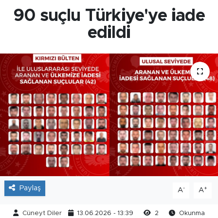
90 suçlu Türkiye'ye iade
edildi
Paylaş
-
+
A
A
Cüneyt Diler
13.06.2026 - 13:39
2
Okunma