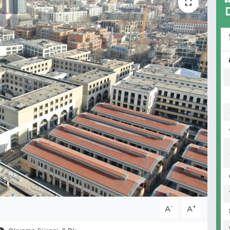
-
+
A
A