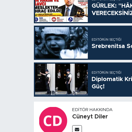
GÜRLEK: "HÂ
VERECEKSİNİ
EDITÖRÜN SEÇTIĞI
Srebrenitsa S
EDITÖRÜN SEÇTIĞI
Diplomatik Kr
Güç!
EDITÖR HAKKINDA
Cüneyt Diler