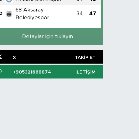
68 Aksaray
34
47
0
Belediyespor
Detaylar için tıklayın
X
TAKIP ET
+905321668874
İLETIŞIM