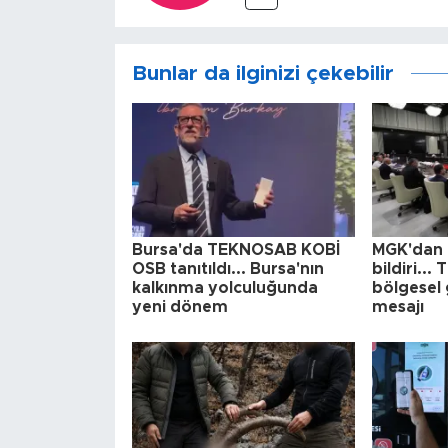
Bunlar da ilginizi çekebilir
Bursa'da TEKNOSAB KOBİ
MGK'dan 
OSB tanıtıldı... Bursa'nın
bildiri...
kalkınma yolculuğunda
bölgesel 
yeni dönem
mesajı