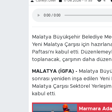
Cüneyt Diler
17.06.2026 - 17:55
4
Malatya Büyükşehir Belediye Mecl
Yeni Malatya Çarşısı için hazırl
Paftası'nı kabul etti. Düzenlemeyl
toplanacak, çarşının daha düzenli
MALATYA (İGFA) -
Malatya Büyük
sonrası yeniden inşa edilen Yeni M
Malatya Çarşısı Sektörel Yerleşim
kabul etti.
Marmara Adas