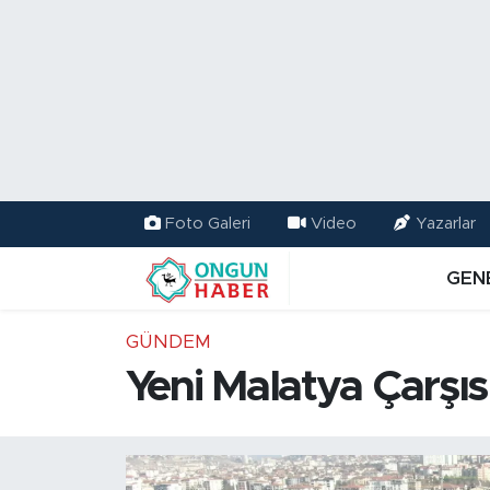
Nöbetçi Eczaneler
Hava Durumu
Namaz Vakitleri
Foto Galeri
Video
Yazarlar
Trafik Durumu
GEN
TFF 2.Lig Kırmızı Grup Puan Durumu ve Fikstür
GÜNDEM
Tüm Manşetler
Yeni Malatya Çarşı
Son Dakika Haberleri
Haber Arşivi