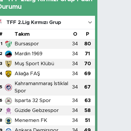
Durumu
TFF 2.Lig Kırmızı Grup
#
Takım
O
P
Bursaspor
34
80
1
Mardin 1969
34
71
2
Muş Sport Klübü
34
70
3
Aliağa FAŞ
34
69
4
Kahramanmaraş İstiklal
34
67
5
Spor
Isparta 32 Spor
34
63
6
Güzide Gebzespor
34
58
7
Menemen FK
34
51
8
Ankara Demirspor
34
49
9