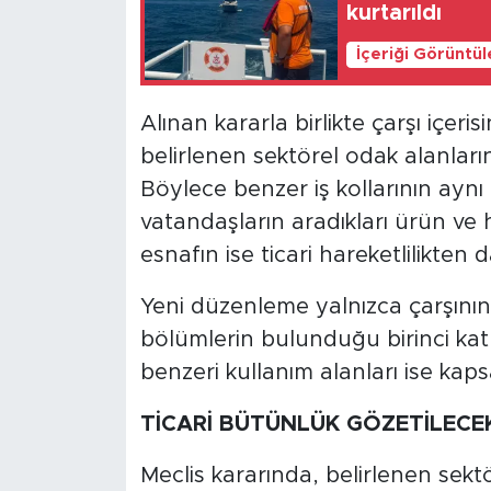
kurtarıldı
İçeriği Görüntü
Alınan kararla birlikte çarşı içeri
belirlenen sektörel odak alanları
Böylece benzer iş kollarının ayn
vatandaşların aradıkları ürün ve 
esnafın ise ticari hareketlilikte
Yeni düzenleme yalnızca çarşının z
bölümlerin bulunduğu birinci katl
benzeri kullanım alanları ise kap
TİCARİ BÜTÜNLÜK GÖZETİLECE
Meclis kararında, belirlenen sektör 