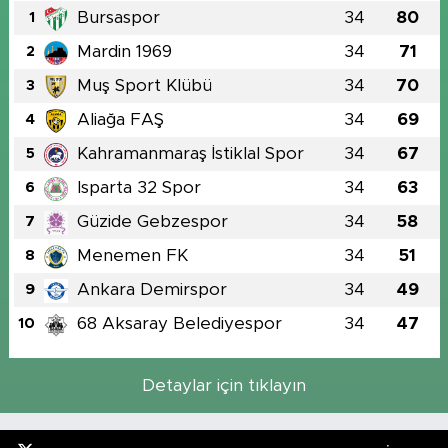
Bursaspor
34
80
1
Mardin 1969
34
71
2
Muş Sport Klübü
34
70
3
Aliağa FAŞ
34
69
4
Kahramanmaraş İstiklal Spor
34
67
5
Isparta 32 Spor
34
63
6
Güzide Gebzespor
34
58
7
Menemen FK
34
51
8
Ankara Demirspor
34
49
9
68 Aksaray Belediyespor
34
47
10
Detaylar için tıklayın