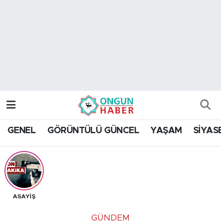
Nöbetçi Eczaneler
Hava Durumu
Namaz Vakitleri
Trafik Durumu
GENEL
GÖRÜNTÜLÜ GÜNCEL
YAŞAM
SİYAS
TFF 2.Lig Kırmızı Grup Puan Durumu ve Fikstür
Tüm Manşetler
Son Dakika Haberleri
ASAYİŞ
Haber Arşivi
GÜNDEM