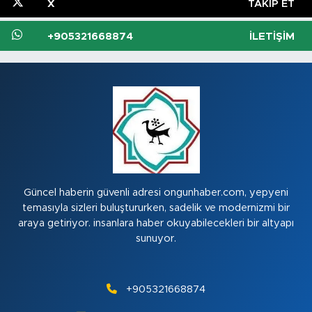
X
TAKIP ET
+905321668874
İLETIŞIM
Güncel haberin güvenli adresi ongunhaber.com, yepyeni
temasıyla sizleri buluştururken, sadelik ve modernizmi bir
araya getiriyor. insanlara haber okuyabilecekleri bir altyapı
sunuyor.
+905321668874