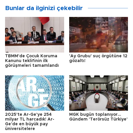
Bunlar da ilginizi çekebilir
TBMM'de Çocuk Koruma
'Ay Grubu' suç örgütüne 12
Kanunu teklifinin ilk
gözaltı!
görüşmeleri tamamlandı
2025'te Ar-Ge'ye 254
MGK bugün toplanıyor...
milyar TL harcadık! Ar-
Gündem 'Terörsüz Türkiye'
Ge'de en büyük pay
üniversitelere