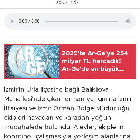
Süresi: 1 Dk
2025'te Ar-Ge'ye 254
milyar TL harcadık!
Ar-Ge'de en büyük
pay üniversitelere
İzmir'in Urla ilçesine bağlı Balıklıova
Mahallesi'nde çıkan orman yangınına İzmir
İtfaiyesi ve İzmir Orman Bölge Müdürlüğü
ekipleri havadan ve karadan yoğun
müdahalede bulundu. Alevler, ekiplerin
koordineli çalışmasıyla yerleşim alanlarına