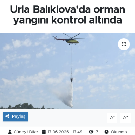
Urla Balıklova'da orman
yangını kontrol altında
Paylaş
-
+
A
A
Cüneyt Diler
17.06.2026 - 17:49
7
Okunma