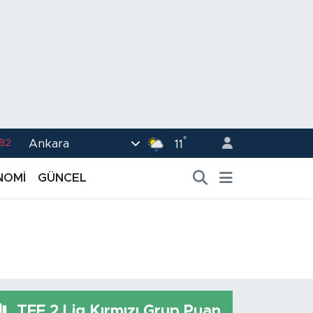
°
Ankara
02
11
.19
NOMİ
GÜNCEL
.18
.19
%0
.82
TFF 2.Lig Kırmızı Grup Puan