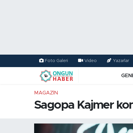
Nöbetçi Eczaneler
Hava Durumu
Namaz Vakitleri
Foto Galeri
Video
Yazarlar
Trafik Durumu
GEN
TFF 2.Lig Kırmızı Grup Puan Durumu ve Fikstür
MAGAZIN
Tüm Manşetler
Sagopa Kajmer kons
Son Dakika Haberleri
Haber Arşivi