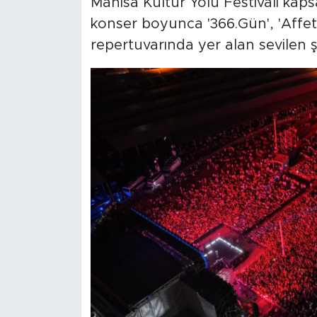
Manisa Kültür Yolu Festivali ka
konser boyunca '366.Gün', 'Affet
repertuvarında yer alan sevilen şa