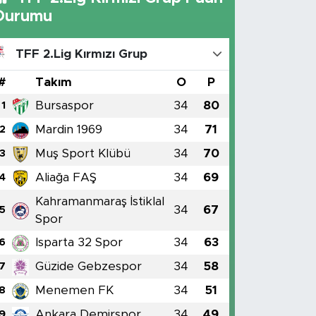
Durumu
TFF 2.Lig Kırmızı Grup
#
Takım
O
P
Bursaspor
34
80
1
Mardin 1969
34
71
2
Muş Sport Klübü
34
70
3
Aliağa FAŞ
34
69
4
Kahramanmaraş İstiklal
34
67
5
Spor
Isparta 32 Spor
34
63
6
Güzide Gebzespor
34
58
7
Menemen FK
34
51
8
Ankara Demirspor
34
49
9