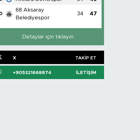
68 Aksaray
34
47
0
Belediyespor
Detaylar için tıklayın
X
TAKIP ET
+905321668874
İLETIŞIM