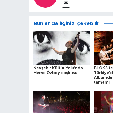
Bunlar da ilginizi çekebilir
Nevşehir Kültür Yolu'nda
BLOK3'te
Merve Özbey coşkusu
Türkiye'de
Albümdeki
tamamı T