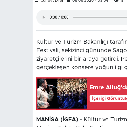
Cüneyt Diler
08.06.2026 - 09:04
8
Kültür ve Turizm Bakanlığı tara
Festivali, sekizinci gününde Sago
ziyaretçilerini bir araya getirdi
gerçekleşen konsere yoğun ilgi 
Emre Altuğ'd
İçeriği Görüntü
MANİSA (İGFA) -
Kültür ve Turiz