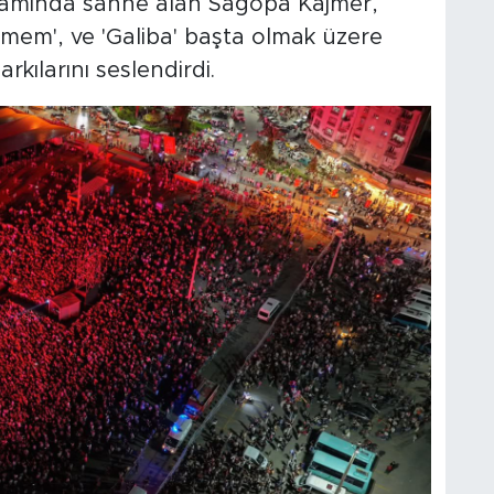
psamında sahne alan Sagopa Kajmer,
mem', ve 'Galiba' başta olmak üzere
rkılarını seslendirdi.