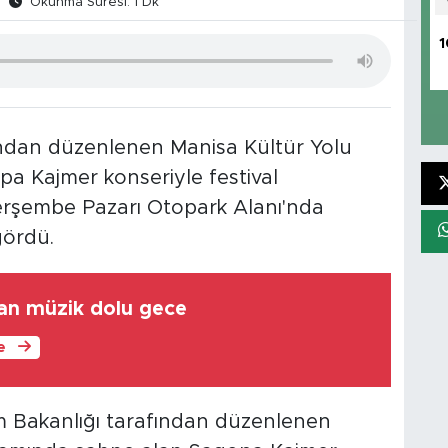
Okunma Süresi: 1 Dk
1
fından düzenlenen Manisa Kültür Yolu
pa Kajmer konseriyle festival
. Perşembe Pazarı Otopark Alanı'nda
gördü.
an müzik dolu gece
le
m Bakanlığı tarafından düzenlenen