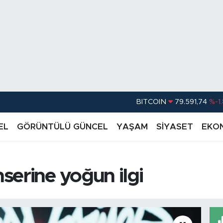
DOLAR
45,43620
%0.
EURO
53,38690
%0
EL
GÖRÜNTÜLÜ GÜNCEL
YAŞAM
SİYASET
EKO
STERLİN
61,60380
%0
G.ALTIN
6862,09000
%0
erine yoğun ilgi
BİST100
14.598,00
BITCOIN
79.591,74
%-1