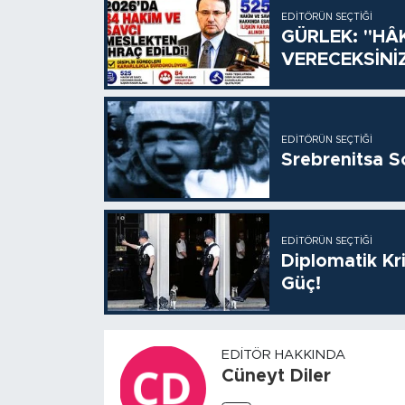
EDITÖRÜN SEÇTIĞI
GÜRLEK: "HÂ
VERECEKSİNİ
EDITÖRÜN SEÇTIĞI
Srebrenitsa S
EDITÖRÜN SEÇTIĞI
Diplomatik Kr
Güç!
EDITÖR HAKKINDA
Cüneyt Diler