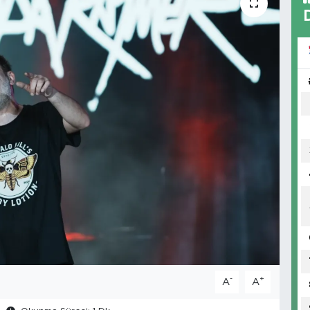
-
+
A
A