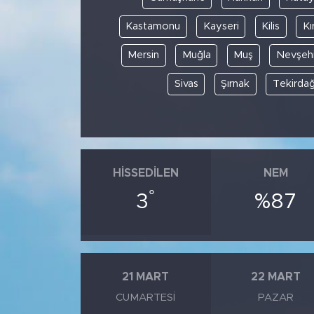
Kastamonu
Kayseri
Kilis
Kı
Mersin
Muğla
Muş
Nevşehi
Sivas
Şırnak
Tekirda
HISSEDILEN
NEM
°
3
%87
21 MART
22 MART
CUMARTESI
PAZAR