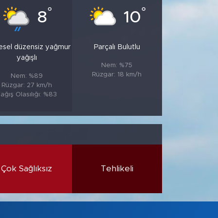
°
°
8
10
esel düzensiz yağmur
Parçalı Bulutlu
yağışlı
Nem: %75
Rüzgar: 18 km/h
Nem: %89
Rüzgar: 27 km/h
ağış Olasılığı: %83
Çok Sağlıksız
Tehlikeli