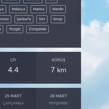
ya
Malatya
Manisa
Mardin
amsun
Şanlıurfa
Siirt
Sinop
a
Yozgat
Zonguldak
ÇIY
GÖRÜŞ
4.4
7
km
25 MART
26 MART
ÇARŞAMBA
PERŞEMBE