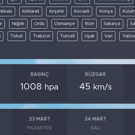
rıkkale
Kırklareli
Kırşehir
Kocaeli
Konya
Kütah
r
Niğde
Ordu
Osmaniye
Rize
Sakarya
S
ğ
Tokat
Trabzon
Tunceli
Uşak
Van
Yalov
BASINÇ
RÜZGAR
1008
45
hpa
km/s
23 MART
24 MART
PAZARTESI
SALI