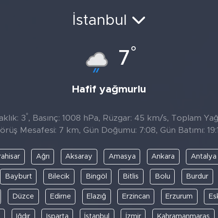
İstanbul
°
7
Hafif yağmurlu
°
klık: 3
, Basınç: 1008 hPa, Rüzgar: 45 km/s, Toplam Yağıs
örüş Mesafesi: 7 km, Gün Doğumu: 7:08, Gün Batımı: 19:
ahisar
Ağrı
Aksaray
Amasya
Ankara
Antalya
Bayburt
Bilecik
Bingöl
Bitlis
Bolu
Burdur
Düzce
Edirne
Elazığ
Erzincan
Erzurum
Es
y
Iğdır
Isparta
İstanbul
İzmir
Kahramanmaraş