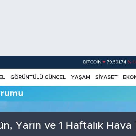
BITCOIN
79.591,74
%-1
DOLAR
45,43620
%0.
EL
GÖRÜNTÜLÜ GÜNCEL
YAŞAM
SİYASET
EKO
EURO
53,38690
%0
urumu
STERLİN
61,60380
%0
G.ALTIN
6862,09000
%0
BİST100
14.598,00
n, Yarın ve 1 Haftalık Hav