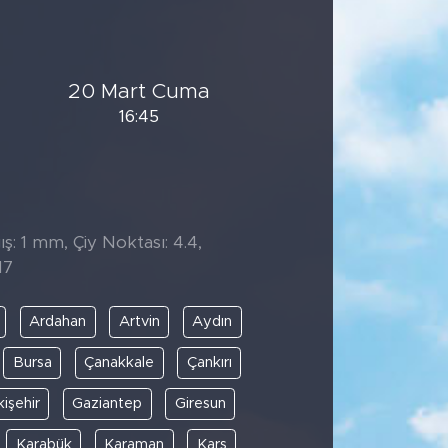
20 Mart Cuma
16:45
̧: 1 mm, Çiy Noktası: 4.4,
17
Ardahan
Artvin
Aydın
Bursa
Çanakkale
Çankırı
kişehir
Gaziantep
Giresun
Karabük
Karaman
Kars