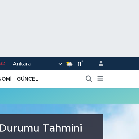
°
Ankara
.82
11
02
NOMİ
GÜNCEL
.19
.18
.19
%0
a Durumu Tahmini