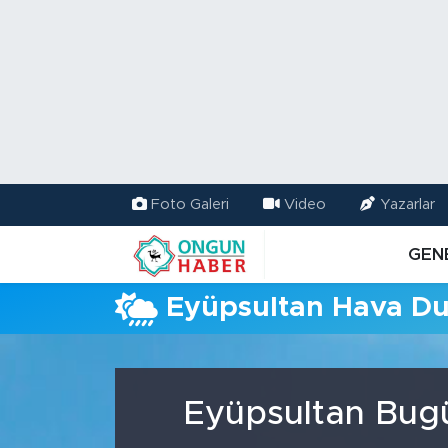
Nöbetçi Eczaneler
Hava Durumu
Namaz Vakitleri
Foto Galeri
Video
Yazarlar
Trafik Durumu
GEN
TFF 2.Lig Kırmızı Grup Puan Durumu ve Fikstür
Eyüpsultan Hava D
Tüm Manşetler
Son Dakika Haberleri
Eyüpsultan Bugü
Haber Arşivi