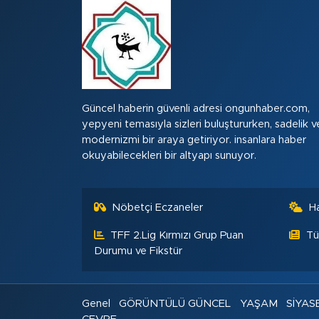
Güncel haberin güvenli adresi ongunhaber.com,
yepyeni temasıyla sizleri buluştururken, sadelik v
modernizmi bir araya getiriyor. insanlara haber
okuyabilecekleri bir altyapı sunuyor.
Nöbetçi Eczaneler
H
TFF 2.Lig Kırmızı Grup Puan
Tü
Durumu ve Fikstür
Genel
GÖRÜNTÜLÜ GÜNCEL
YAŞAM
SİYAS