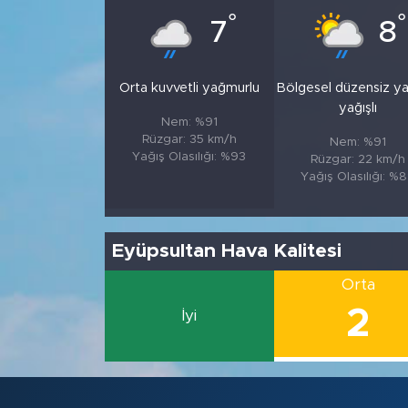
°
°
7
8
Orta kuvvetli yağmurlu
Bölgesel düzensiz y
yağışlı
Nem: %91
Rüzgar: 35 km/h
Nem: %91
Yağış Olasılığı: %93
Rüzgar: 22 km/h
Yağış Olasılığı: %
Eyüpsultan Hava Kalitesi
Orta
2
İyi