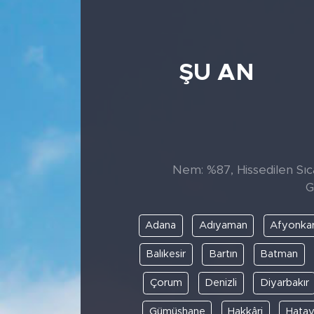
ŞU AN
Nem: %87, Hissedilen Sıca
G
Adana
Adıyaman
Afyonkar
Balıkesir
Bartın
Batman
Çorum
Denizli
Diyarbakır
Gümüşhane
Hakkâri
Hata