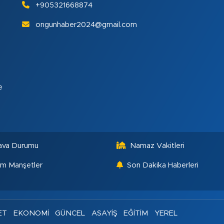
+905321668874
ongunhaber2024@gmail.com
e
ava Durumu
Namaz Vakitleri
m Manşetler
Son Dakika Haberleri
ET
EKONOMİ
GÜNCEL
ASAYİŞ
EĞİTİM
YEREL