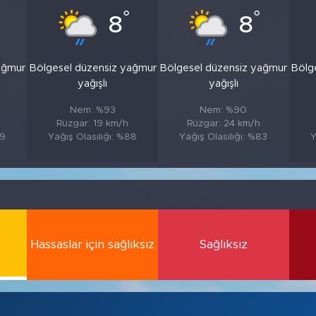
°
°
8
8
ağmur
Bölgesel düzensiz yağmur
Bölgesel düzensiz yağmur
Bölg
yağışlı
yağışlı
Nem: %93
Nem: %90
Rüzgar: 19 km/h
Rüzgar: 24 km/h
89
Yağış Olasılığı: %88
Yağış Olasılığı: %83
Y
Hassaslar için sağlıksız
Sağlıksız