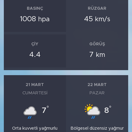
BASINÇ
RÜZGAR
1008
45
hpa
km/s
ÇIY
GÖRÜŞ
4.4
7
km
21 MART
22 MART
CUMARTESI
PAZAR
°
°
7
8
Orta kuvvetli yağmurlu
Bölgesel düzensiz yağmur