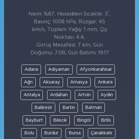
°
Nem: %87, Hissedilen Sıcaklık: 3
,
Basınç: 1008 hPa, Rüzgar: 45
km/s, Toplam Yağış: 1 mm, Çiy
Noktası: 4.4,
Görüş Mesafesi: 7 km, Gün
Doğumu: 7:08, Gün Batımı: 19:17
Adana
Adıyaman
Afyonkarahisar
Ağrı
Aksaray
Amasya
Ankara
Antalya
Ardahan
Artvin
Aydın
Balıkesir
Bartın
Batman
Bayburt
Bilecik
Bingöl
Bitlis
Bolu
Burdur
Bursa
Çanakkale