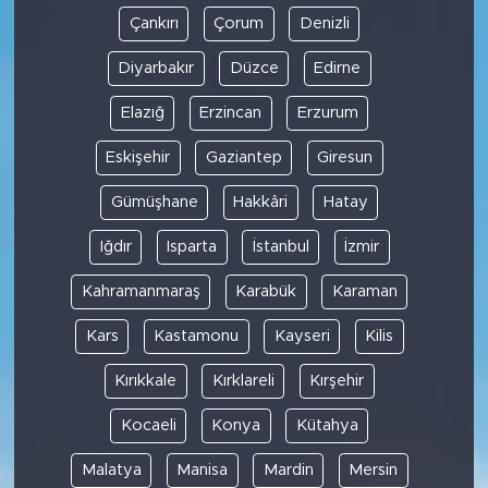
Çankırı
Çorum
Denizli
Diyarbakır
Düzce
Edirne
Elazığ
Erzincan
Erzurum
Eskişehir
Gaziantep
Giresun
Gümüşhane
Hakkâri
Hatay
Iğdır
Isparta
İstanbul
İzmir
Kahramanmaraş
Karabük
Karaman
Kars
Kastamonu
Kayseri
Kilis
Kırıkkale
Kırklareli
Kırşehir
Kocaeli
Konya
Kütahya
Malatya
Manisa
Mardin
Mersin