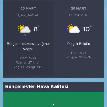
25 MART
26 MART
ÇARŞAMBA
PERŞEMBE
°
°
8
10
Bölgesel düzensiz yağmur
Parçalı Bulutlu
yağışlı
Nem: %75
Rüzgar: 18 km/h
Nem: %89
Rüzgar: 27 km/h
Yağış Olasılığı: %83
Bahçelievler Hava Kalitesi
İyi