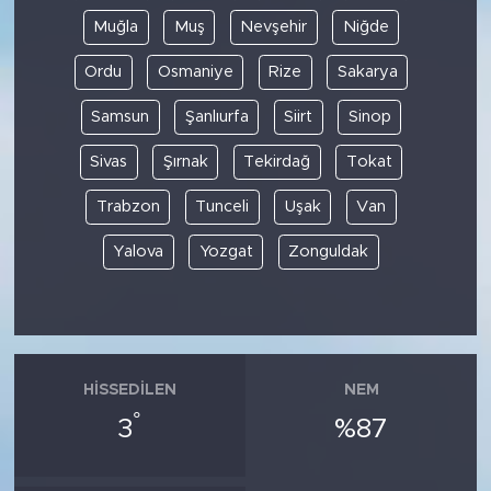
Muğla
Muş
Nevşehir
Niğde
Ordu
Osmaniye
Rize
Sakarya
Samsun
Şanlıurfa
Siirt
Sinop
Sivas
Şırnak
Tekirdağ
Tokat
Trabzon
Tunceli
Uşak
Van
Yalova
Yozgat
Zonguldak
HISSEDILEN
NEM
°
3
%87