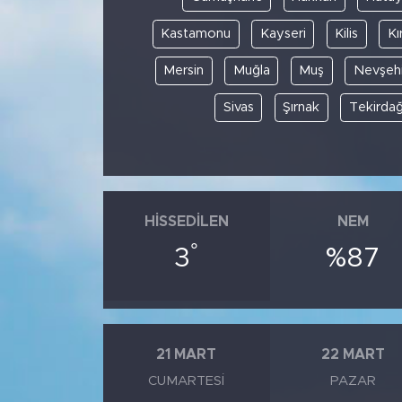
Kastamonu
Kayseri
Kilis
Kı
Mersin
Muğla
Muş
Nevşehi
Sivas
Şırnak
Tekirda
HISSEDILEN
NEM
°
3
%87
21 MART
22 MART
CUMARTESI
PAZAR