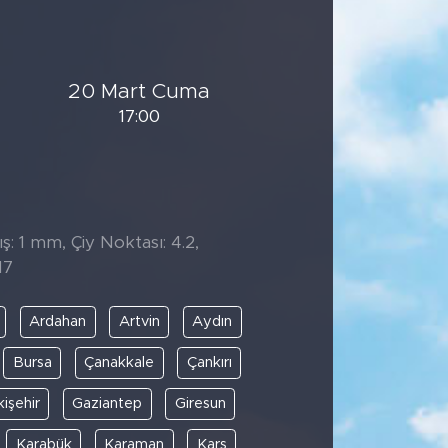
20 Mart Cuma
17:00
̧: 1 mm, Çiy Noktası: 4.2,
17
Ardahan
Artvin
Aydın
Bursa
Çanakkale
Çankırı
kişehir
Gaziantep
Giresun
Karabük
Karaman
Kars