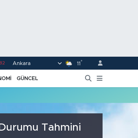
°
Ankara
.82
11
02
NOMİ
GÜNCEL
.19
.18
.19
%0
a Durumu Tahmini