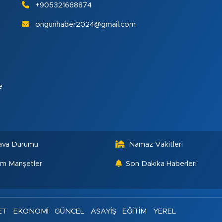
+905321668874
ongunhaber2024@gmail.com
e
ava Durumu
Namaz Vakitleri
m Manşetler
Son Dakika Haberleri
ET
EKONOMİ
GÜNCEL
ASAYİŞ
EĞİTİM
YEREL