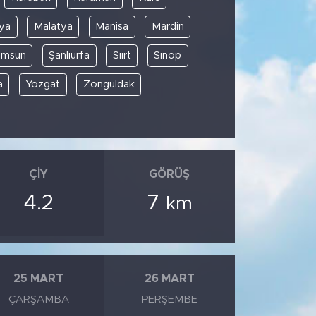
ya
Malatya
Manisa
Mardin
amsun
Şanlıurfa
Siirt
Sinop
a
Yozgat
Zonguldak
ÇIY
GÖRÜŞ
4.2
7
km
25 MART
26 MART
ÇARŞAMBA
PERŞEMBE