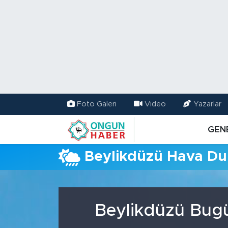
Nöbetçi Eczaneler
Hava Durumu
Namaz Vakitleri
Foto Galeri
Video
Yazarlar
Trafik Durumu
GEN
TFF 2.Lig Kırmızı Grup Puan Durumu ve Fikstür
Beylikdüzü Hava D
Tüm Manşetler
Son Dakika Haberleri
Beylikdüzü Bugü
Haber Arşivi