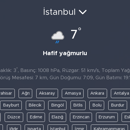
İstanbul
°
7
Hafif yağmurlu
°
aklık: 3
, Basınç: 1008 hPa, Rüzgar: 51 km/s, Toplam Yağıs
örüş Mesafesi: 7 km, Gün Doğumu: 7:09, Gün Batımı: 19:
ahisar
Ağrı
Aksaray
Amasya
Ankara
Antalya
Bayburt
Bilecik
Bingöl
Bitlis
Bolu
Burdur
Düzce
Edirne
Elazığ
Erzincan
Erzurum
Es
y
Iğdır
Isparta
İstanbul
İzmir
Kahramanmaraş