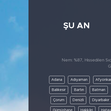
ŞU AN
Nem: %87, Hissedilen Sıc
G
Adana
Adıyaman
Afyonkar
Balıkesir
Bartın
Batman
Çorum
Denizli
Diyarbakır
Gümüşhane
Hakkâri
Hata