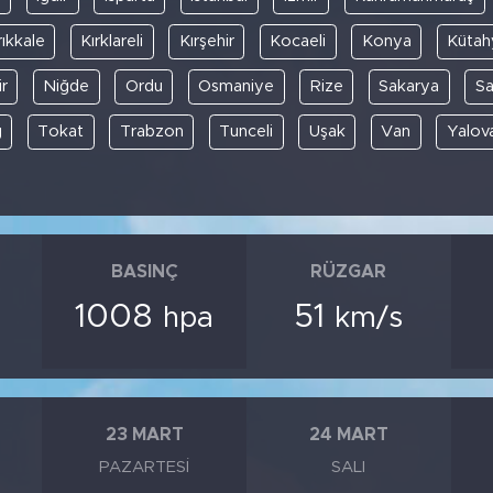
rıkkale
Kırklareli
Kırşehir
Kocaeli
Konya
Kütah
r
Niğde
Ordu
Osmaniye
Rize
Sakarya
S
ğ
Tokat
Trabzon
Tunceli
Uşak
Van
Yalov
BASINÇ
RÜZGAR
1008
51
hpa
km/s
23 MART
24 MART
PAZARTESI
SALI