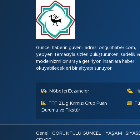
Güncel haberin güvenli adresi ongunhaber.com,
yepyeni temasıyla sizleri buluştururken, sadelik v
modernizmi bir araya getiriyor. insanlara haber
okuyabilecekleri bir altyapı sunuyor.
Nöbetçi Eczaneler
H
TFF 2.Lig Kırmızı Grup Puan
Tü
Durumu ve Fikstür
Genel
GÖRÜNTÜLÜ GÜNCEL
YAŞAM
SİYAS