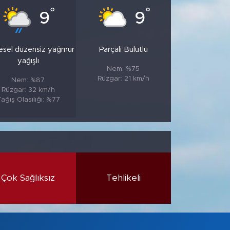
°
°
9
9
esel düzensiz yağmur
Parçalı Bulutlu
yağışlı
Nem: %75
Rüzgar: 21 km/h
Nem: %87
Rüzgar: 32 km/h
ağış Olasılığı: %77
Çok Sağlıksız
Tehlikeli