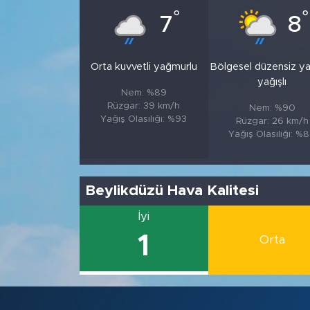
°
°
7
8
Orta kuvvetli yağmurlu
Bölgesel düzensiz y
yağışlı
Nem: %89
Rüzgar: 39 km/h
Nem: %90
Yağış Olasılığı: %93
Rüzgar: 26 km/h
Yağış Olasılığı: %
Beylikdüzü Hava Kalitesi
İyi
1
Orta