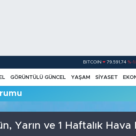
BITCOIN
79.591,74
%-1
DOLAR
45,43620
%0.
EL
GÖRÜNTÜLÜ GÜNCEL
YAŞAM
SİYASET
EKO
EURO
53,38690
%0
urumu
STERLİN
61,60380
%0
G.ALTIN
6862,09000
%0
BİST100
14.598,00
n, Yarın ve 1 Haftalık Hav