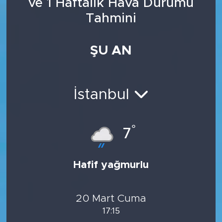
ve 1 Haftalık Hava Durumu
Tahmini
ŞU AN
İstanbul
°
7
Hafif yağmurlu
20 Mart Cuma
17:15