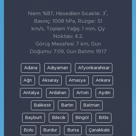
°
Nem: %87, Hissedilen Sıcaklık: 3
,
Basınç: 1008 hPa, Rüzgar: 51
km/s, Toplam Yağış: 1 mm, Çiy
Noktası: 4.2,
Görüş Mesafesi: 7 km, Gün
Doğumu: 7:09, Gün Batımı: 19:17
Adana
Adıyaman
Afyonkarahisar
Ağrı
Aksaray
Amasya
Ankara
Antalya
Ardahan
Artvin
Aydın
Balıkesir
Bartın
Batman
Bayburt
Bilecik
Bingöl
Bitlis
Bolu
Burdur
Bursa
Çanakkale