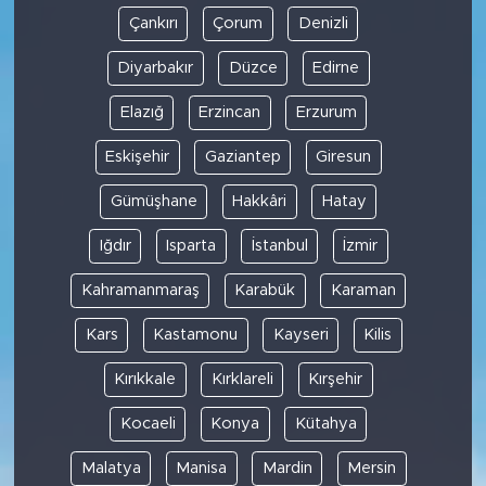
Çankırı
Çorum
Denizli
Diyarbakır
Düzce
Edirne
Elazığ
Erzincan
Erzurum
Eskişehir
Gaziantep
Giresun
Gümüşhane
Hakkâri
Hatay
Iğdır
Isparta
İstanbul
İzmir
Kahramanmaraş
Karabük
Karaman
Kars
Kastamonu
Kayseri
Kilis
Kırıkkale
Kırklareli
Kırşehir
Kocaeli
Konya
Kütahya
Malatya
Manisa
Mardin
Mersin