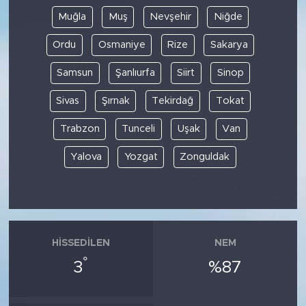
Muğla
Muş
Nevşehir
Niğde
Ordu
Osmaniye
Rize
Sakarya
Samsun
Şanlıurfa
Siirt
Sinop
Sivas
Şırnak
Tekirdağ
Tokat
Trabzon
Tunceli
Uşak
Van
Yalova
Yozgat
Zonguldak
HISSEDILEN
NEM
°
3
%87