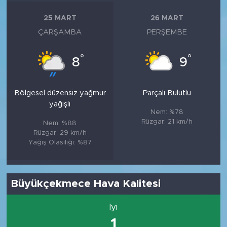
25 MART
26 MART
ÇARŞAMBA
PERŞEMBE
°
°
8
9
Bölgesel düzensiz yağmur
Parçalı Bulutlu
yağışlı
Nem: %78
Rüzgar: 21 km/h
Nem: %88
Rüzgar: 29 km/h
Yağış Olasılığı: %87
Büyükçekmece Hava Kalitesi
İyi
1