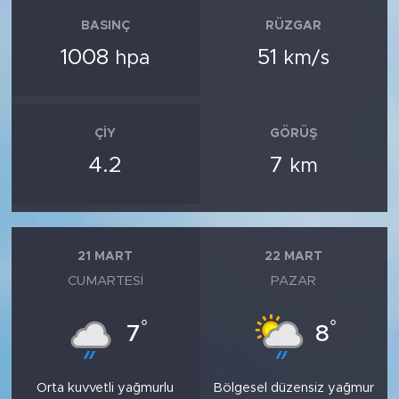
BASINÇ
RÜZGAR
1008
51
hpa
km/s
ÇIY
GÖRÜŞ
4.2
7
km
21 MART
22 MART
CUMARTESI
PAZAR
°
°
7
8
Orta kuvvetli yağmurlu
Bölgesel düzensiz yağmur