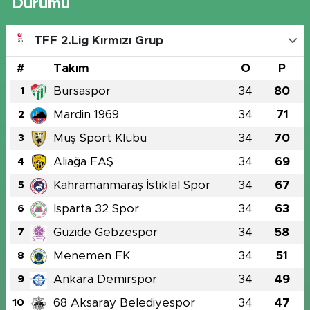
Durumu
TFF 2.Lig Kırmızı Grup
#
Takım
O
P
Bursaspor
34
80
1
Mardin 1969
34
71
2
Muş Sport Klübü
34
70
3
Aliağa FAŞ
34
69
4
Kahramanmaraş İstiklal Spor
34
67
5
Isparta 32 Spor
34
63
6
Güzide Gebzespor
34
58
7
Menemen FK
34
51
8
Ankara Demirspor
34
49
9
68 Aksaray Belediyespor
34
47
10