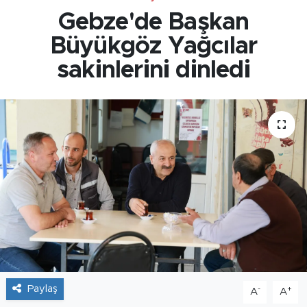
Gebze'de Başkan
Büyükgöz Yağcılar
sakinlerini dinledi
Paylaş
-
+
A
A