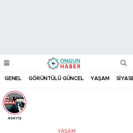
Nöbetçi Eczaneler
Hava Durumu
Namaz Vakitleri
Trafik Durumu
GENEL
GÖRÜNTÜLÜ GÜNCEL
YAŞAM
SİYAS
TFF 2.Lig Kırmızı Grup Puan Durumu ve Fikstür
Tüm Manşetler
Son Dakika Haberleri
ASAYİŞ
Haber Arşivi
YAŞAM