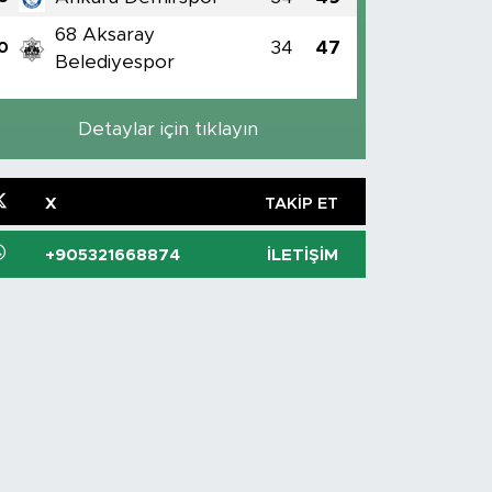
68 Aksaray
34
47
0
Belediyespor
Detaylar için tıklayın
X
TAKIP ET
+905321668874
İLETIŞIM