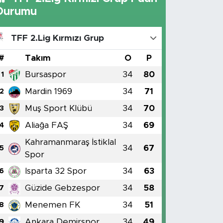
Durumu
TFF 2.Lig Kırmızı Grup
#
Takım
O
P
Bursaspor
34
80
1
Mardin 1969
34
71
2
Muş Sport Klübü
34
70
3
Aliağa FAŞ
34
69
4
Kahramanmaraş İstiklal
34
67
5
Spor
Isparta 32 Spor
34
63
6
Güzide Gebzespor
34
58
7
Menemen FK
34
51
8
Ankara Demirspor
34
49
9