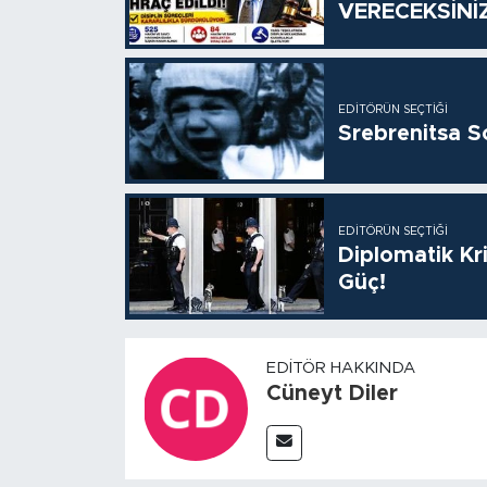
VERECEKSİNİ
EDITÖRÜN SEÇTIĞI
Srebrenitsa S
EDITÖRÜN SEÇTIĞI
Diplomatik Kr
Güç!
EDITÖR HAKKINDA
Cüneyt Diler