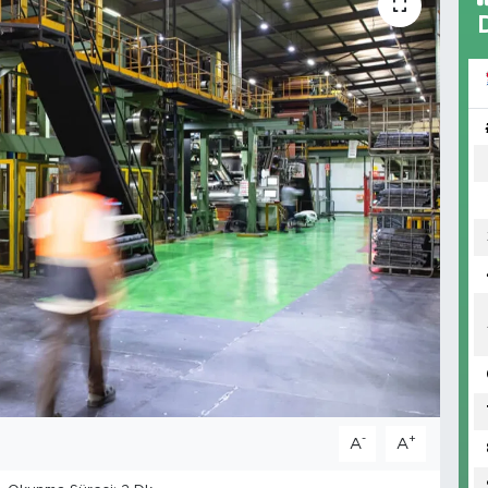
-
+
A
A