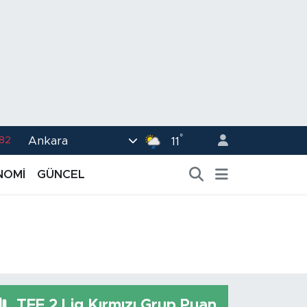
°
Ankara
02
11
.19
NOMİ
GÜNCEL
.18
.19
%0
.82
TFF 2.Lig Kırmızı Grup Puan