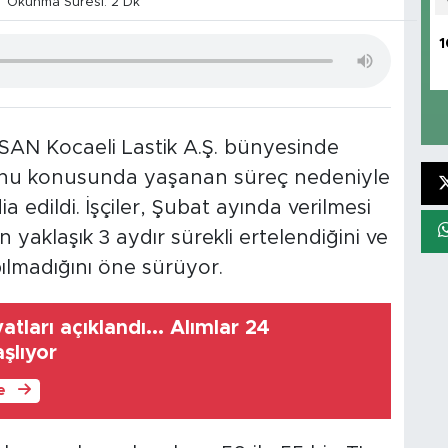
Okunma Süresi: 2 Dk
1
SAN Kocaeli Lastik A.Ş. bünyesinde
yonu konusunda yaşanan süreç nedeniyle
a edildi. İşçiler, Şubat ayında verilmesi
aklaşık 3 aydır sürekli ertelendiğini ve
pılmadığını öne sürüyor.
yatları açıklandı... Alımlar 24
şlıyor
le