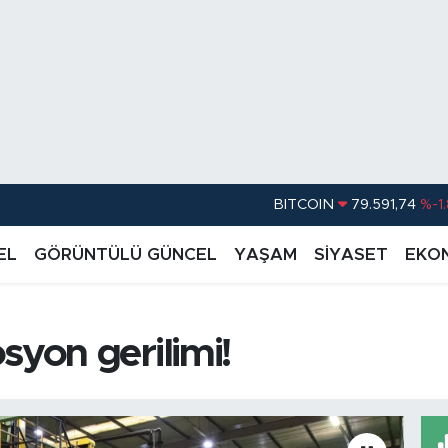
DOLAR
45,43620
%0.
EURO
53,38690
%0
EL
GÖRÜNTÜLÜ GÜNCEL
YAŞAM
SİYASET
EKO
STERLİN
61,60380
%0
G.ALTIN
6862,09000
%0
on gerilimi!
BİST100
14.598,00
BITCOIN
79.591,74
%-1