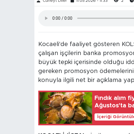
Cüneyt Diler
11.05.2026 - 11:33
2
Kocaeli'de faaliyet gösteren KOL
çalışan işçilerin banka promos
büyük tepki içerisinde olduğu iddi
gereken promosyon ödemelerinin y
konuyla ilgili net bir açıklama ya
Fındık alım fi
Ağustos'ta ba
İçeriği Görüntü