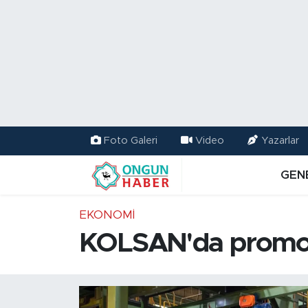
Nöbetçi Eczaneler
Hava Durumu
Namaz Vakitleri
Foto Galeri
Video
Yazarlar
Trafik Durumu
GEN
TFF 2.Lig Kırmızı Grup Puan Durumu ve Fikstür
EKONOMİ
Tüm Manşetler
KOLSAN'da promosy
Son Dakika Haberleri
Haber Arşivi