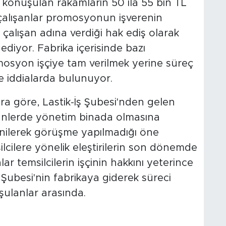
a konuşulan rakamların 50 ila 55 bin TL
, çalışanlar promosyonun işverenin
n çalışan adına verdiği hak ediş olarak
ediyor. Fabrika içerisinde bazı
omosyon işçiye tam verilmek yerine süreç
de iddialarda bulunuyor.
ara göre, Lastik-İş Şubesi'nden gelen
 günlerde yönetim binada olmasına
nilerek görüşme yapılmadığı öne
ilcilere yönelik eleştirilerin son dönemde
nlar temsilcilerin işçinin hakkını yeterince
ş Şubesi'nin fabrikaya giderek süreci
ulanlar arasında.