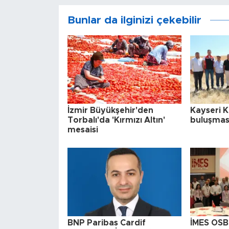
Bunlar da ilginizi çekebilir
İzmir Büyükşehir'den
Kayseri 
Torbalı'da 'Kırmızı Altın'
buluşması
mesaisi
BNP Paribas Cardif
İMES OSB