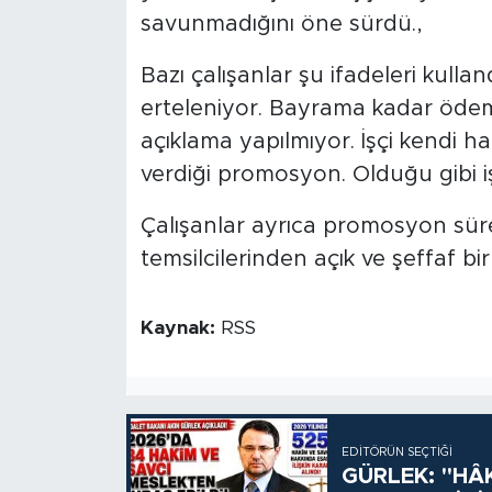
savunmadığını öne sürdü.,
Bazı çalışanlar şu ifadeleri kulla
erteleniyor. Bayrama kadar ödem
açıklama yapılmıyor. İşçi kendi ha
verdiği promosyon. Olduğu gibi iş
Çalışanlar ayrıca promosyon sürec
temsilcilerinden açık ve şeffaf bir 
Kaynak:
RSS
EDITÖRÜN SEÇTIĞI
GÜRLEK: "HÂ