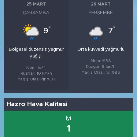
25 MART
26 MART
ÇARŞAMBA
PERŞEMBE
°
°
9
7
Bölgesel düzensiz yağmur
Orta kuvvetli yağmurlu
yağışlı
Nem: %88
Rüzgar: 9 km/h
Nem: %74
Yağış Olasılığı: %86
Rüzgar: 10 km/h
Yağış Olasılığı: %81
Hazro Hava Kalitesi
İyi
1