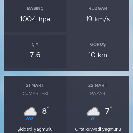
BASINÇ
RÜZGAR
1004
19
hpa
km/s
ÇIY
GÖRÜŞ
7.6
10
km
21 MART
22 MART
CUMARTESI
PAZAR
°
°
8
7
Şiddetli yağmurlu
Orta kuvvetli yağmurlu