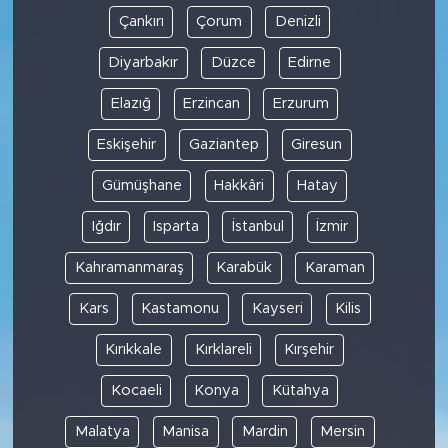
Çankırı
Çorum
Denizli
Diyarbakır
Düzce
Edirne
Elazığ
Erzincan
Erzurum
Eskişehir
Gaziantep
Giresun
Gümüşhane
Hakkâri
Hatay
Iğdır
Isparta
İstanbul
İzmir
Kahramanmaraş
Karabük
Karaman
Kars
Kastamonu
Kayseri
Kilis
Kırıkkale
Kırklareli
Kırşehir
Kocaeli
Konya
Kütahya
Malatya
Manisa
Mardin
Mersin