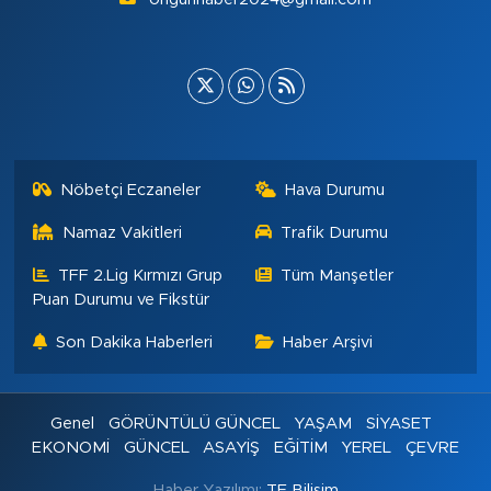
Nöbetçi Eczaneler
Hava Durumu
Namaz Vakitleri
Trafik Durumu
TFF 2.Lig Kırmızı Grup
Tüm Manşetler
Puan Durumu ve Fikstür
Son Dakika Haberleri
Haber Arşivi
Genel
GÖRÜNTÜLÜ GÜNCEL
YAŞAM
SİYASET
EKONOMİ
GÜNCEL
ASAYİŞ
EĞİTİM
YEREL
ÇEVRE
Haber Yazılımı:
TE Bilişim