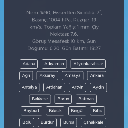
°
Nem: %90, Hissedilen Sıcaklık: 7
,
Basınç: 1004 hPa, Rüzgar: 19
km/s, Toplam Yağış: 1 mm, Çiy
Noktası: 7.6,
Görüş Mesafesi: 10 km, Gün
Doğumu: 6:20, Gün Batımı: 18:27
Adana
Adıyaman
Afyonkarahisar
Ağrı
Aksaray
Amasya
Ankara
Antalya
Ardahan
Artvin
Aydın
Balıkesir
Bartın
Batman
Bayburt
Bilecik
Bingöl
Bitlis
Bolu
Burdur
Bursa
Çanakkale