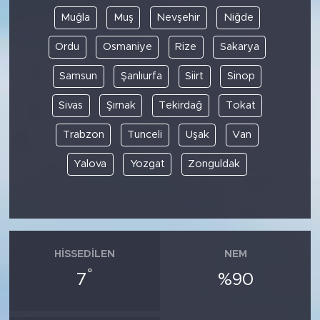
Muğla
Muş
Nevşehir
Niğde
Ordu
Osmaniye
Rize
Sakarya
Samsun
Şanlıurfa
Siirt
Sinop
Sivas
Şırnak
Tekirdağ
Tokat
Trabzon
Tunceli
Uşak
Van
Yalova
Yozgat
Zonguldak
HISSEDILEN
NEM
°
7
%90