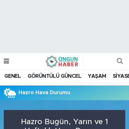
Nöbetçi Eczaneler
Hava Durumu
Namaz Vakitleri
Trafik Durumu
GENEL
GÖRÜNTÜLÜ GÜNCEL
YAŞAM
SİYAS
TFF 2.Lig Kırmızı Grup Puan Durumu ve Fikstür
Hazro Hava Durumu
Tüm Manşetler
Son Dakika Haberleri
Hazro Bugün, Yarın ve 1
Haber Arşivi