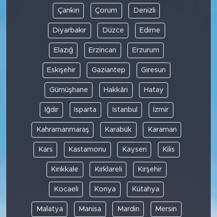
Çankırı
Çorum
Denizli
Diyarbakır
Düzce
Edirne
Elazığ
Erzincan
Erzurum
Eskişehir
Gaziantep
Giresun
Gümüşhane
Hakkâri
Hatay
Iğdır
Isparta
İstanbul
İzmir
Kahramanmaraş
Karabük
Karaman
Kars
Kastamonu
Kayseri
Kilis
Kırıkkale
Kırklareli
Kırşehir
Kocaeli
Konya
Kütahya
Malatya
Manisa
Mardin
Mersin