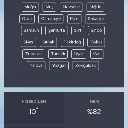
Muğla
Muş
Nevşehir
Niğde
Ordu
Osmaniye
Rize
Sakarya
Samsun
Şanlıurfa
Siirt
Sinop
Sivas
Şırnak
Tekirdağ
Tokat
Trabzon
Tunceli
Uşak
Van
Yalova
Yozgat
Zonguldak
HISSEDILEN
NEM
°
10
%82