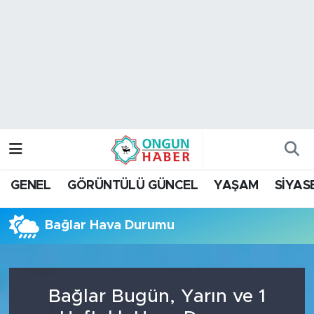
Nöbetçi Eczaneler
Hava Durumu
Namaz Vakitleri
Trafik Durumu
GENEL
GÖRÜNTÜLÜ GÜNCEL
YAŞAM
SİYAS
TFF 2.Lig Kırmızı Grup Puan Durumu ve Fikstür
Bağlar Hava Durumu
Tüm Manşetler
Son Dakika Haberleri
Bağlar Bugün, Yarın ve 1
Haber Arşivi