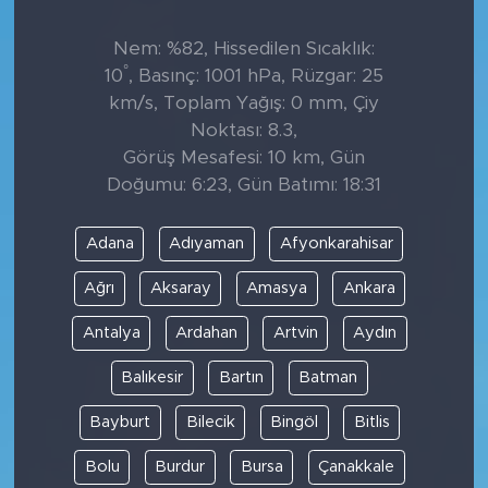
Nem: %82, Hissedilen Sıcaklık:
°
10
, Basınç: 1001 hPa, Rüzgar: 25
km/s, Toplam Yağış: 0 mm, Çiy
Noktası: 8.3,
Görüş Mesafesi: 10 km, Gün
Doğumu: 6:23, Gün Batımı: 18:31
Adana
Adıyaman
Afyonkarahisar
Ağrı
Aksaray
Amasya
Ankara
Antalya
Ardahan
Artvin
Aydın
Balıkesir
Bartın
Batman
Bayburt
Bilecik
Bingöl
Bitlis
Bolu
Burdur
Bursa
Çanakkale