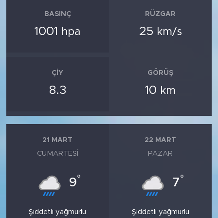
BASINÇ
RÜZGAR
1001
25
hpa
km/s
ÇIY
GÖRÜŞ
8.3
10
km
21 MART
22 MART
CUMARTESI
PAZAR
°
°
9
7
Şiddetli yağmurlu
Şiddetli yağmurlu