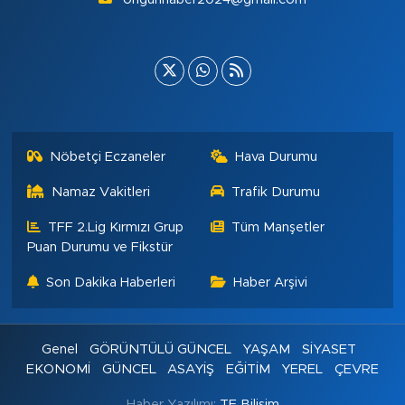
Nöbetçi Eczaneler
Hava Durumu
Namaz Vakitleri
Trafik Durumu
TFF 2.Lig Kırmızı Grup
Tüm Manşetler
Puan Durumu ve Fikstür
Son Dakika Haberleri
Haber Arşivi
Genel
GÖRÜNTÜLÜ GÜNCEL
YAŞAM
SİYASET
EKONOMİ
GÜNCEL
ASAYİŞ
EĞİTİM
YEREL
ÇEVRE
Haber Yazılımı:
TE Bilişim