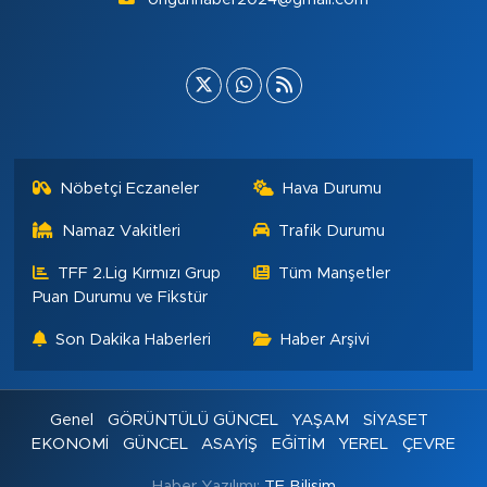
Nöbetçi Eczaneler
Hava Durumu
Namaz Vakitleri
Trafik Durumu
TFF 2.Lig Kırmızı Grup
Tüm Manşetler
Puan Durumu ve Fikstür
Son Dakika Haberleri
Haber Arşivi
Genel
GÖRÜNTÜLÜ GÜNCEL
YAŞAM
SİYASET
EKONOMİ
GÜNCEL
ASAYİŞ
EĞİTİM
YEREL
ÇEVRE
Haber Yazılımı:
TE Bilişim