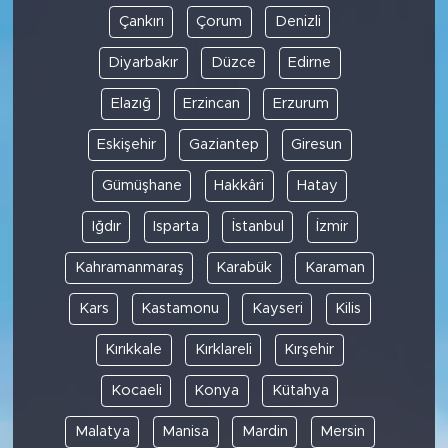
Çankırı
Çorum
Denizli
Diyarbakır
Düzce
Edirne
Elazığ
Erzincan
Erzurum
Eskişehir
Gaziantep
Giresun
Gümüşhane
Hakkâri
Hatay
Iğdır
Isparta
İstanbul
İzmir
Kahramanmaraş
Karabük
Karaman
Kars
Kastamonu
Kayseri
Kilis
Kırıkkale
Kırklareli
Kırşehir
Kocaeli
Konya
Kütahya
Malatya
Manisa
Mardin
Mersin