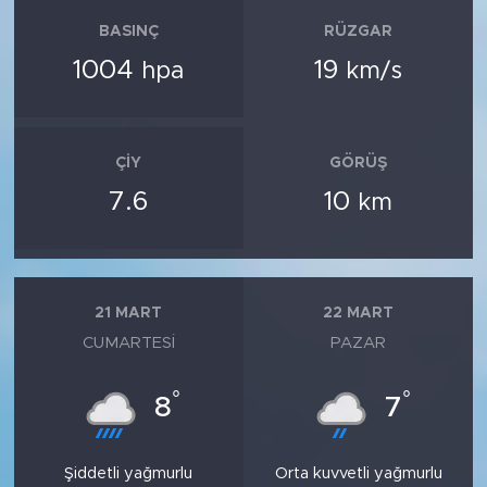
BASINÇ
RÜZGAR
1004
19
hpa
km/s
ÇIY
GÖRÜŞ
7.6
10
km
21 MART
22 MART
CUMARTESI
PAZAR
°
°
8
7
Şiddetli yağmurlu
Orta kuvvetli yağmurlu