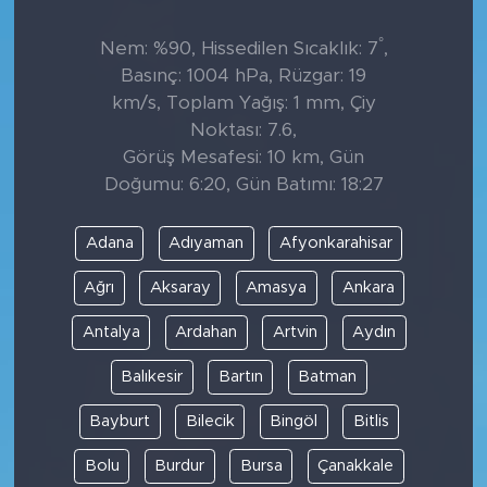
°
Nem: %90, Hissedilen Sıcaklık: 7
,
Basınç: 1004 hPa, Rüzgar: 19
km/s, Toplam Yağış: 1 mm, Çiy
Noktası: 7.6,
Görüş Mesafesi: 10 km, Gün
Doğumu: 6:20, Gün Batımı: 18:27
Adana
Adıyaman
Afyonkarahisar
Ağrı
Aksaray
Amasya
Ankara
Antalya
Ardahan
Artvin
Aydın
Balıkesir
Bartın
Batman
Bayburt
Bilecik
Bingöl
Bitlis
Bolu
Burdur
Bursa
Çanakkale