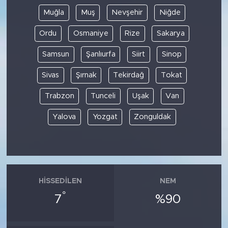
Muğla
Muş
Nevşehir
Niğde
Ordu
Osmaniye
Rize
Sakarya
Samsun
Şanlıurfa
Siirt
Sinop
Sivas
Şırnak
Tekirdağ
Tokat
Trabzon
Tunceli
Uşak
Van
Yalova
Yozgat
Zonguldak
HISSEDILEN
NEM
°
7
%90