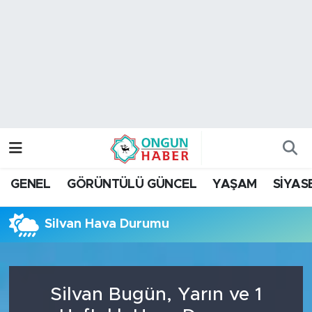
Nöbetçi Eczaneler
Hava Durumu
Namaz Vakitleri
Trafik Durumu
GENEL
GÖRÜNTÜLÜ GÜNCEL
YAŞAM
SİYAS
TFF 2.Lig Kırmızı Grup Puan Durumu ve Fikstür
Silvan Hava Durumu
Tüm Manşetler
Son Dakika Haberleri
Silvan Bugün, Yarın ve 1
Haber Arşivi