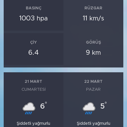
BASINÇ
RÜZGAR
1003
11
hpa
km/s
ÇIY
GÖRÜŞ
6.4
9
km
21 MART
22 MART
CUMARTESI
PAZAR
°
°
6
5
Şiddetli yağmurlu
Şiddetli yağmurlu