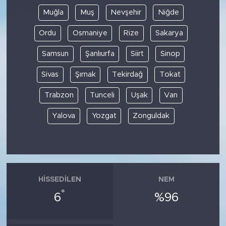
Muğla
Muş
Nevşehir
Niğde
Ordu
Osmaniye
Rize
Sakarya
Samsun
Şanlıurfa
Siirt
Sinop
Sivas
Şırnak
Tekirdağ
Tokat
Trabzon
Tunceli
Uşak
Van
Yalova
Yozgat
Zonguldak
HISSEDILEN
NEM
°
6
%96