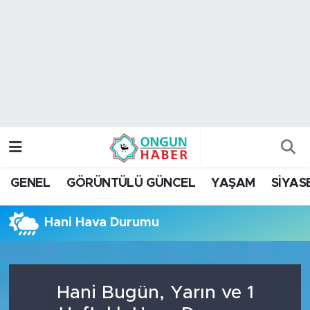
Nöbetçi Eczaneler
Hava Durumu
Namaz Vakitleri
Trafik Durumu
GENEL
GÖRÜNTÜLÜ GÜNCEL
YAŞAM
SİYAS
TFF 2.Lig Kırmızı Grup Puan Durumu ve Fikstür
Hani Hava Durumu
Tüm Manşetler
Son Dakika Haberleri
Hani Bugün, Yarın ve 1
Haber Arşivi