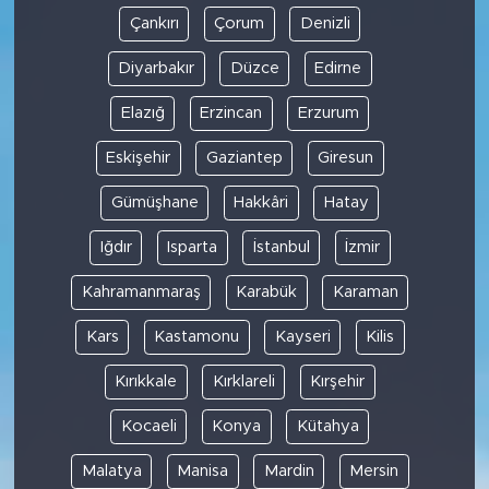
Çankırı
Çorum
Denizli
Diyarbakır
Düzce
Edirne
Elazığ
Erzincan
Erzurum
Eskişehir
Gaziantep
Giresun
Gümüşhane
Hakkâri
Hatay
Iğdır
Isparta
İstanbul
İzmir
Kahramanmaraş
Karabük
Karaman
Kars
Kastamonu
Kayseri
Kilis
Kırıkkale
Kırklareli
Kırşehir
Kocaeli
Konya
Kütahya
Malatya
Manisa
Mardin
Mersin