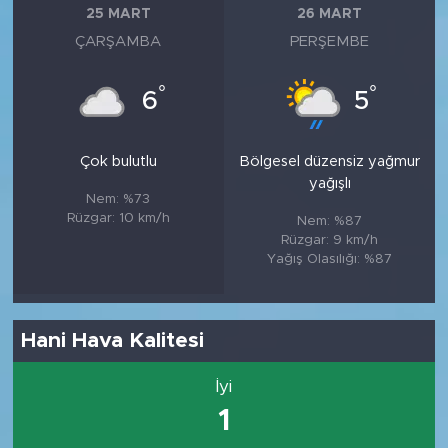
25 MART
26 MART
ÇARŞAMBA
PERŞEMBE
°
°
6
5
Çok bulutlu
Bölgesel düzensiz yağmur
yağışlı
Nem: %73
Rüzgar: 10 km/h
Nem: %87
Rüzgar: 9 km/h
Yağış Olasılığı: %87
Hani Hava Kalitesi
İyi
1