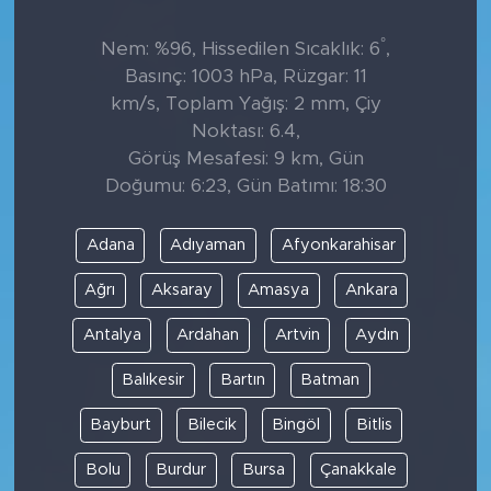
°
Nem: %96, Hissedilen Sıcaklık: 6
,
Basınç: 1003 hPa, Rüzgar: 11
km/s, Toplam Yağış: 2 mm, Çiy
Noktası: 6.4,
Görüş Mesafesi: 9 km, Gün
Doğumu: 6:23, Gün Batımı: 18:30
Adana
Adıyaman
Afyonkarahisar
Ağrı
Aksaray
Amasya
Ankara
Antalya
Ardahan
Artvin
Aydın
Balıkesir
Bartın
Batman
Bayburt
Bilecik
Bingöl
Bitlis
Bolu
Burdur
Bursa
Çanakkale