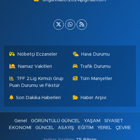
Nöbetçi Eczaneler
Hava Durumu
Namaz Vakitleri
Trafik Durumu
TFF 2.Lig Kırmızı Grup
Tüm Manşetler
Puan Durumu ve Fikstür
Son Dakika Haberleri
Haber Arşivi
Genel
GÖRÜNTÜLÜ GÜNCEL
YAŞAM
SİYASET
EKONOMİ
GÜNCEL
ASAYİŞ
EĞİTİM
YEREL
ÇEVRE
Haber Yazılımı:
TE Bilişim