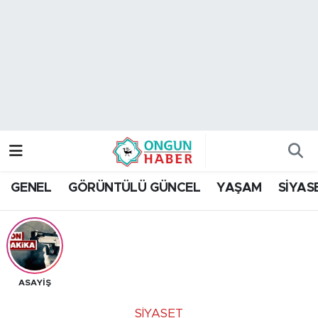
Nöbetçi Eczaneler
Hava Durumu
Namaz Vakitleri
Trafik Durumu
GENEL
GÖRÜNTÜLÜ GÜNCEL
YAŞAM
SİYAS
TFF 2.Lig Kırmızı Grup Puan Durumu ve Fikstür
Tüm Manşetler
Son Dakika Haberleri
ASAYİŞ
Haber Arşivi
SİYASET