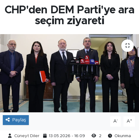
CHP'den DEM Parti'ye ara
seçim ziyareti
Paylaş
-
+
A
A
Cüneyt Diler
13.05.2026 - 16:09
2
Okunma