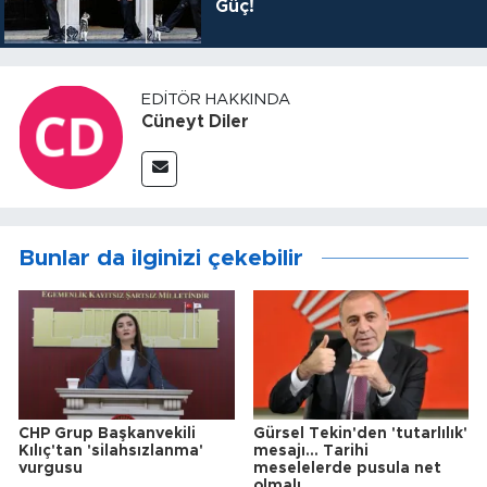
Güç!
EDITÖR HAKKINDA
Cüneyt Diler
Bunlar da ilginizi çekebilir
CHP Grup Başkanvekili
Gürsel Tekin'den 'tutarlılık'
Kılıç'tan 'silahsızlanma'
mesajı... Tarihi
vurgusu
meselelerde pusula net
olmalı