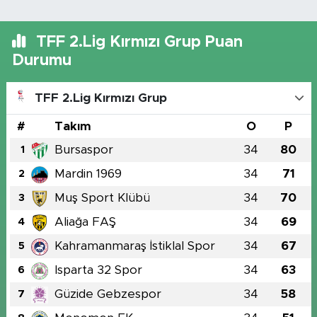
TFF 2.Lig Kırmızı Grup Puan
Durumu
TFF 2.Lig Kırmızı Grup
#
Takım
O
P
Bursaspor
34
80
1
Mardin 1969
34
71
2
Muş Sport Klübü
34
70
3
Aliağa FAŞ
34
69
4
Kahramanmaraş İstiklal Spor
34
67
5
Isparta 32 Spor
34
63
6
Güzide Gebzespor
34
58
7