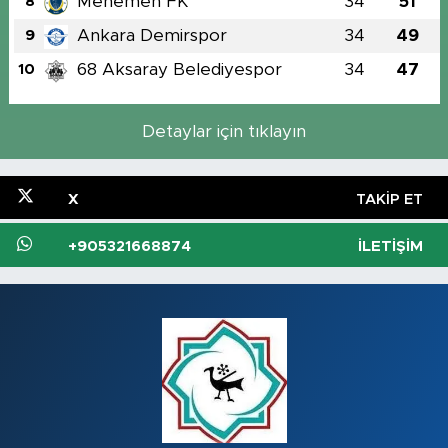
Menemen FK
34
51
8
Ankara Demirspor
34
49
9
68 Aksaray Belediyespor
34
47
10
Detaylar için tıklayın
X
TAKIP ET
+905321668874
İLETIŞIM