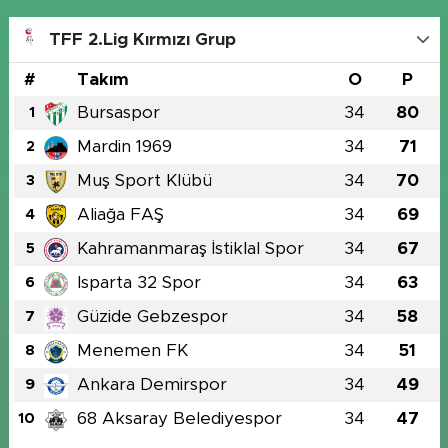
TFF 2.Lig Kırmızı Grup
#
Takım
O
P
Bursaspor
34
80
1
Mardin 1969
34
71
2
Muş Sport Klübü
34
70
3
Aliağa FAŞ
34
69
4
Kahramanmaraş İstiklal Spor
34
67
5
Isparta 32 Spor
34
63
6
Güzide Gebzespor
34
58
7
Menemen FK
34
51
8
Ankara Demirspor
34
49
9
68 Aksaray Belediyespor
34
47
10