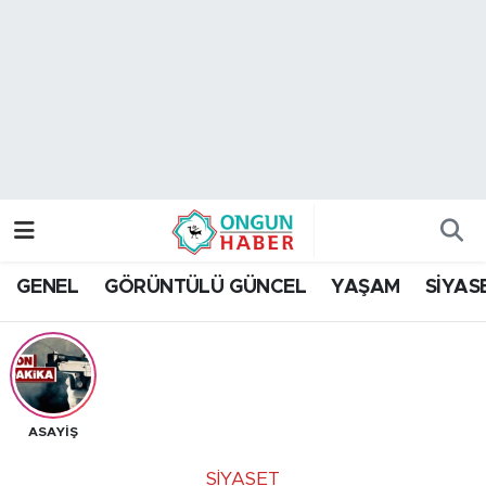
Nöbetçi Eczaneler
Hava Durumu
Namaz Vakitleri
Trafik Durumu
GENEL
GÖRÜNTÜLÜ GÜNCEL
YAŞAM
SİYAS
TFF 2.Lig Kırmızı Grup Puan Durumu ve Fikstür
Tüm Manşetler
Son Dakika Haberleri
ASAYİŞ
Haber Arşivi
SİYASET