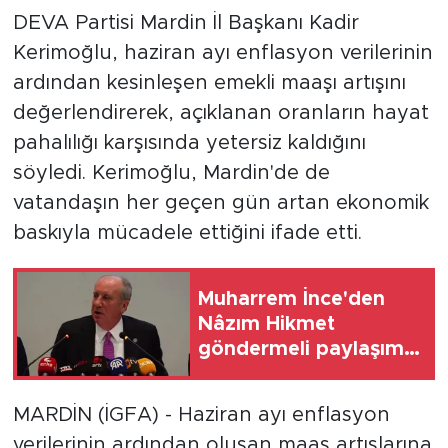
DEVA Partisi Mardin İl Başkanı Kadir
Kerimoğlu, haziran ayı enflasyon verilerinin
ardından kesinleşen emekli maaşı artışını
değerlendirerek, açıklanan oranların hayat
pahalılığı karşısında yetersiz kaldığını
söyledi. Kerimoğlu, Mardin'de de
vatandaşın her geçen gün artan ekonomik
baskıyla mücadele ettiğini ifade etti.
Muharrem İnce'den
Nâzım Hikmet
göndermeli paylaşım:
Vatan hainliğine
devam ediyor hâlâ
MARDİN (İGFA) - Haziran ayı enflasyon
verilerinin ardından oluşan maaş artışlarına