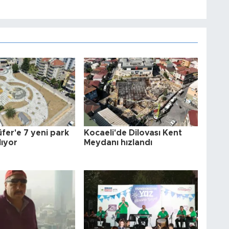
üfer'e 7 yeni park
Kocaeli'de Dilovası Kent
lıyor
Meydanı hızlandı