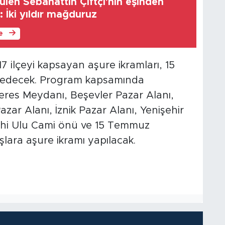
len Sebahattin Çiftçi'nin eşinden
: İki yıldır mağduruz
le
7 ilçeyi kapsayan aşure ikramları, 15
edecek. Program kapsamında
es Meydanı, Beşevler Pazar Alanı,
ar Alanı, İznik Pazar Alanı, Yenişehir
ihi Ulu Cami önü ve 15 Temmuz
ara aşure ikramı yapılacak.