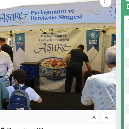
-
+
A
A