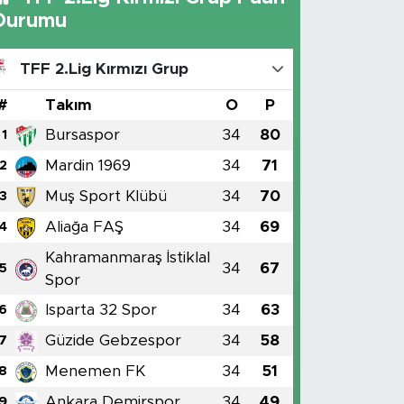
Durumu
TFF 2.Lig Kırmızı Grup
#
Takım
O
P
Bursaspor
34
80
1
Mardin 1969
34
71
2
Muş Sport Klübü
34
70
3
Aliağa FAŞ
34
69
4
Kahramanmaraş İstiklal
34
67
5
Spor
Isparta 32 Spor
34
63
6
Güzide Gebzespor
34
58
7
Menemen FK
34
51
8
Ankara Demirspor
34
49
9