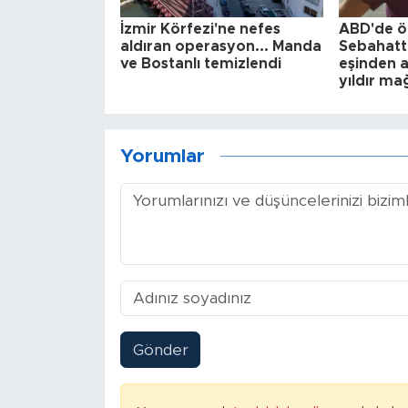
İzmir Körfezi'ne nefes
ABD'de ö
aldıran operasyon... Manda
Sebahatti
ve Bostanlı temizlendi
eşinden ad
yıldır m
Yorumlar
Gönder