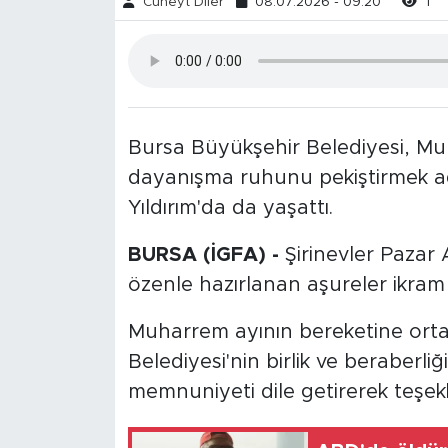
Cüneyt Diler
08.07.2026 - 09:20
1
Bursa Büyükşehir Belediyesi, Mu
dayanışma ruhunu pekiştirmek a
Yıldırım'da da yaşattı.
BURSA (İGFA) -
Şirinevler Pazar
özenle hazırlanan aşureler ikram 
Muharrem ayının bereketine orta
Belediyesi'nin birlik ve beraber
memnuniyeti dile getirerek teşekkür