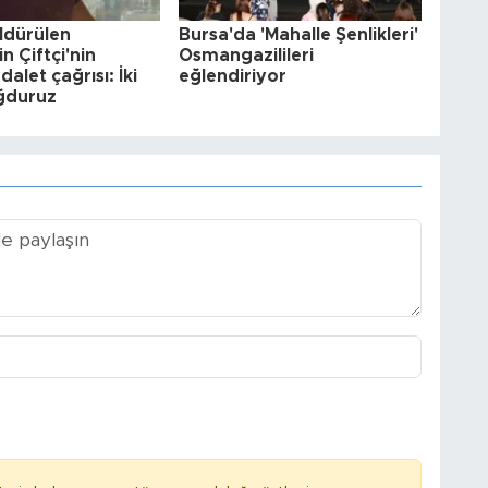
ldürülen
Bursa'da 'Mahalle Şenlikleri'
n Çiftçi'nin
Osmangazilileri
alet çağrısı: İki
eğlendiriyor
ağduruz