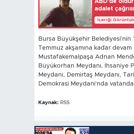
ABD'de öldürü
adalet çağrısı
İçeriği Görüntü
Bursa Büyükşehir Belediyesi'nin 1
Temmuz akşamına kadar devam 
Mustafakemalpaşa Adnan Mender
Büyükorhan Meydanı, İhsaniye Paz
Meydanı, Demirtaş Meydanı, Tar
Demokrasi Meydanı'nda vatandaşl
Kaynak:
RSS