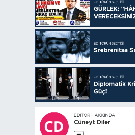
EDITÖRÜN SEÇTIĞI
GÜRLEK: "HÂ
VERECEKSİNİ
EDITÖRÜN SEÇTIĞI
Srebrenitsa S
EDITÖRÜN SEÇTIĞI
Diplomatik Kr
Güç!
EDITÖR HAKKINDA
Cüneyt Diler