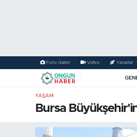
Nöbetçi Eczaneler
Hava Durumu
Namaz Vakitleri
Foto Galeri
Video
Yazarlar
Trafik Durumu
GEN
TFF 2.Lig Kırmızı Grup Puan Durumu ve Fikstür
YAŞAM
Tüm Manşetler
Bursa Büyükşehir'in
Son Dakika Haberleri
Haber Arşivi