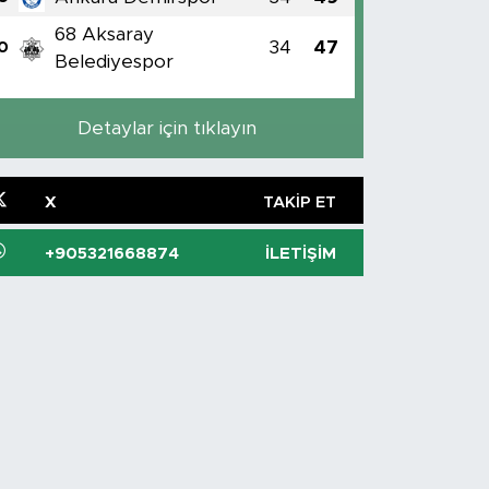
68 Aksaray
34
47
0
Belediyespor
Detaylar için tıklayın
X
TAKIP ET
+905321668874
İLETIŞIM