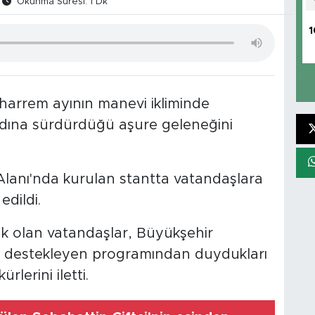
Okunma Süresi: 1 Dk
1
harrem ayının manevi ikliminde
dına sürdürdüğü aşure geleneğini
 Alanı'nda kurulan stantta vatandaşlara
edildi.
k olan vatandaşlar, Büyükşehir
liği destekleyen programından duydukları
lerini iletti.