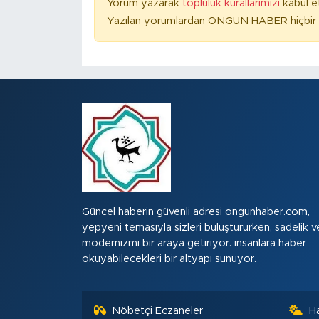
Yorum yazarak
topluluk kurallarımızı
kabul e
Yazılan yorumlardan ONGUN HABER hiçbir ş
Güncel haberin güvenli adresi ongunhaber.com,
yepyeni temasıyla sizleri buluştururken, sadelik v
modernizmi bir araya getiriyor. insanlara haber
okuyabilecekleri bir altyapı sunuyor.
Nöbetçi Eczaneler
H