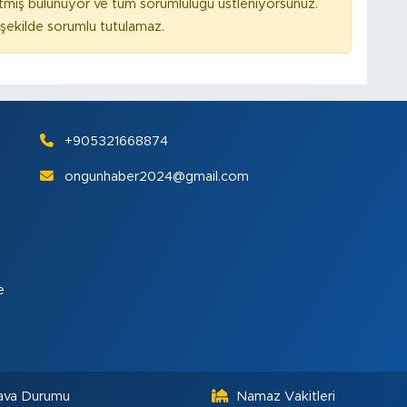
tmiş bulunuyor ve tüm sorumluluğu üstleniyorsunuz.
ekilde sorumlu tutulamaz.
+905321668874
ongunhaber2024@gmail.com
e
ava Durumu
Namaz Vakitleri