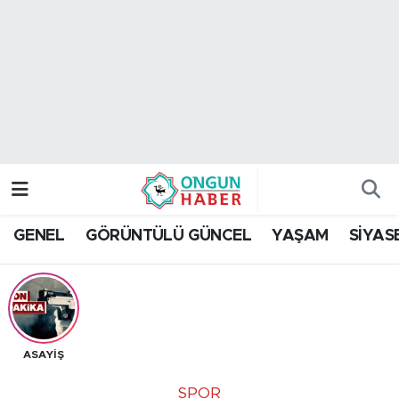
Nöbetçi Eczaneler
Hava Durumu
Namaz Vakitleri
Trafik Durumu
GENEL
GÖRÜNTÜLÜ GÜNCEL
YAŞAM
SİYAS
TFF 2.Lig Kırmızı Grup Puan Durumu ve Fikstür
Tüm Manşetler
Son Dakika Haberleri
ASAYİŞ
Haber Arşivi
SPOR