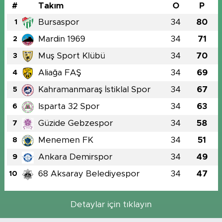
#
Takım
O
P
Bursaspor
34
80
1
Mardin 1969
34
71
2
Muş Sport Klübü
34
70
3
Aliağa FAŞ
34
69
4
Kahramanmaraş İstiklal Spor
34
67
5
Isparta 32 Spor
34
63
6
Güzide Gebzespor
34
58
7
Menemen FK
34
51
8
Ankara Demirspor
34
49
9
68 Aksaray Belediyespor
34
47
10
Detaylar için tıklayın