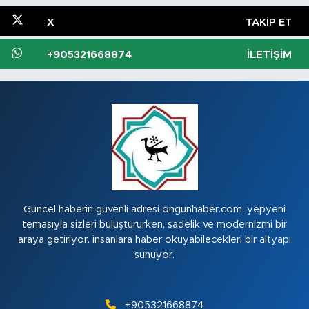
X
TAKIP ET
+905321668874
İLETIŞIM
Güncel haberin güvenli adresi ongunhaber.com, yepyeni
temasıyla sizleri buluştururken, sadelik ve modernizmi bir
araya getiriyor. insanlara haber okuyabilecekleri bir altyapı
sunuyor.
+905321668874