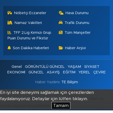
Nöbetçi Eczaneler
Hava Durumu
Namaz Vakitleri
Trafik Durumu
TFF 2.Lig Kırmızı Grup
Tüm Manşetler
Puan Durumu ve Fikstür
Son Dakika Haberleri
Haber Arşivi
Genel
GÖRÜNTÜLÜ GÜNCEL
YAŞAM
SİYASET
EKONOMİ
GÜNCEL
ASAYİŞ
EĞİTİM
YEREL
ÇEVRE
Haber Yazılımı:
TE Bilişim
En iyi site deneyimi sağlamak için çerezlerden
faydalanıyoruz. Detaylar için lütfen tıklayın.
Veri ve
çerez açıklama politikası
Tamam