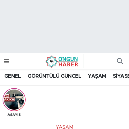
Nöbetçi Eczaneler
Hava Durumu
Namaz Vakitleri
Trafik Durumu
GENEL
GÖRÜNTÜLÜ GÜNCEL
YAŞAM
SİYAS
TFF 2.Lig Kırmızı Grup Puan Durumu ve Fikstür
Tüm Manşetler
Son Dakika Haberleri
ASAYİŞ
Haber Arşivi
YAŞAM