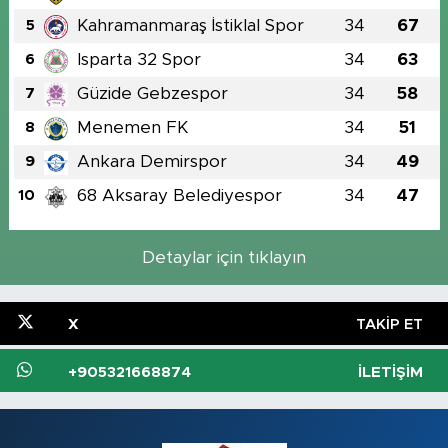
Kahramanmaraş İstiklal Spor
34
67
5
Isparta 32 Spor
34
63
6
Güzide Gebzespor
34
58
7
Menemen FK
34
51
8
Ankara Demirspor
34
49
9
68 Aksaray Belediyespor
34
47
10
Detaylar için tıklayın
X
TAKIP ET
+905321668874
İLETIŞIM