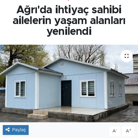
Ağrı'da ihtiyaç sahibi
ailelerin yaşam alanları
yenilendi
Paylaş
-
+
A
A