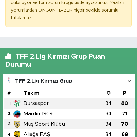
bulunuyor ve tüm sorumluluğu üstleniyorsunuz. Yazılan
yorumlardan ONGUN HABER hiçbir şekilde sorumlu
tutulamaz.
TFF 2.Lig Kırmızı Grup Puan
Durumu
TFF 2.Lig Kırmızı Grup
#
Takım
O
P
Bursaspor
34
80
1
Mardin 1969
34
71
2
Muş Sport Klübü
34
70
3
Aliağa FAŞ
34
69
4