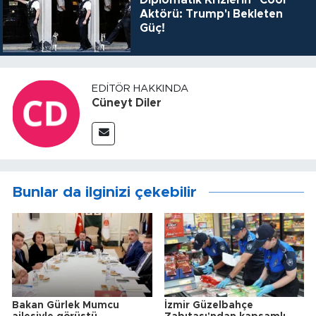
Diplomatik Krizlerin "Cool"
Aktörü: Trump'ı Bekleten
Güç!
EDITÖR HAKKINDA
Cüneyt Diler
Bunlar da ilginizi çekebilir
Bakan Gürlek Mumcu
İzmir Güzelbahçe