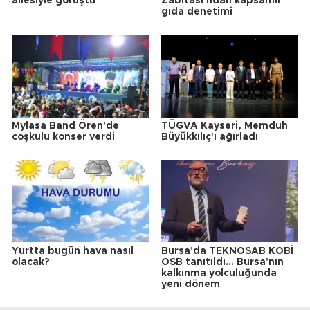
ailesiyle görüştü
Zabıtası'ndan kapsamlı
gıda denetimi
Mylasa Band Ören'de
TÜGVA Kayseri, Memduh
coşkulu konser verdi
Büyükkılıç'ı ağırladı
Yurtta bugün hava nasıl
Bursa'da TEKNOSAB KOBİ
olacak?
OSB tanıtıldı... Bursa'nın
kalkınma yolculuğunda
yeni dönem