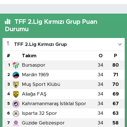
TFF 2.Lig Kırmızı Grup Puan
Durumu
TFF 2.Lig Kırmızı Grup
#
Takım
O
P
Bursaspor
34
80
1
Mardin 1969
34
71
2
Muş Sport Klübü
34
70
3
Aliağa FAŞ
34
69
4
Kahramanmaraş İstiklal Spor
34
67
5
Isparta 32 Spor
34
63
6
Güzide Gebzespor
34
58
7