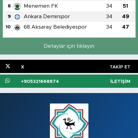
Menemen FK
34
51
8
Ankara Demirspor
34
49
9
68 Aksaray Belediyespor
34
47
10
Detaylar için tıklayın
X
TAKIP ET
+905321668874
İLETIŞIM