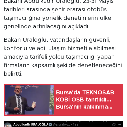
Bakanı Abdulkadir Uraloğlu, 23-31 Mayıs
tarihleri arasında şehirlerarası otobüs
taşımacılığına yönelik denetimlerin ülke
genelinde artırılacağını açıkladı.
Bakan Uraloğlu, vatandaşların güvenli,
konforlu ve adil ulaşım hizmeti alabilmesi
amacıyla tarifeli yolcu taşımacılığı yapan
firmaların kapsamlı şekilde denetleneceğini
belirtti.
Bursa'da TEKNOSAB
KOBİ OSB tanıtıldı...
Bursa'nın kalkınma
yolculuğunda yeni
dönem