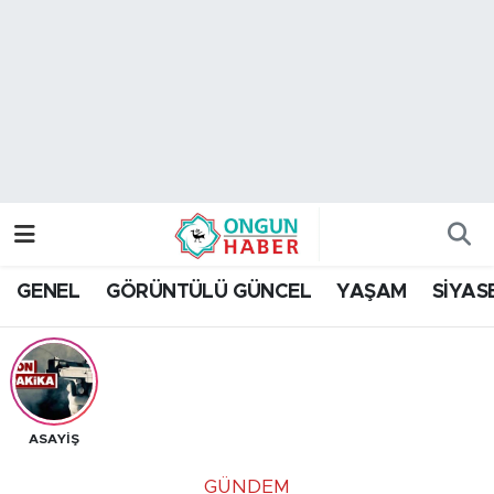
Nöbetçi Eczaneler
Hava Durumu
Namaz Vakitleri
Trafik Durumu
GENEL
GÖRÜNTÜLÜ GÜNCEL
YAŞAM
SİYAS
TFF 2.Lig Kırmızı Grup Puan Durumu ve Fikstür
Tüm Manşetler
Son Dakika Haberleri
ASAYİŞ
Haber Arşivi
GÜNDEM