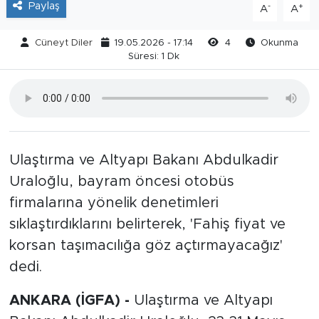
Paylaş
-
+
A
A
Cüneyt Diler
19.05.2026 - 17:14
4
Okunma
Süresi: 1 Dk
Ulaştırma ve Altyapı Bakanı Abdulkadir
Uraloğlu, bayram öncesi otobüs
firmalarına yönelik denetimleri
sıklaştırdıklarını belirterek, 'Fahiş fiyat ve
korsan taşımacılığa göz açtırmayacağız'
dedi.
ANKARA (İGFA) -
Ulaştırma ve Altyapı