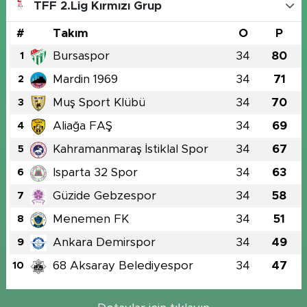
TFF 2.Lig Kırmızı Grup
#
Takım
O
P
Bursaspor
34
80
1
Mardin 1969
34
71
2
Muş Sport Klübü
34
70
3
Aliağa FAŞ
34
69
4
Kahramanmaraş İstiklal Spor
34
67
5
Isparta 32 Spor
34
63
6
Güzide Gebzespor
34
58
7
Menemen FK
34
51
8
Ankara Demirspor
34
49
9
68 Aksaray Belediyespor
34
47
10