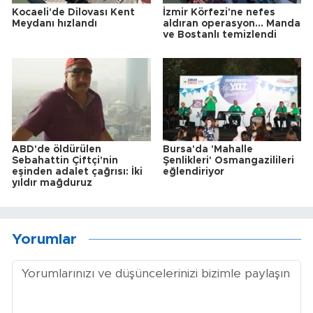
Kocaeli'de Dilovası Kent
İzmir Körfezi'ne nefes
Meydanı hızlandı
aldıran operasyon... Manda
ve Bostanlı temizlendi
ABD'de öldürülen
Bursa'da 'Mahalle
Sebahattin Çiftçi'nin
Şenlikleri' Osmangazilileri
eşinden adalet çağrısı: İki
eğlendiriyor
yıldır mağduruz
Yorumlar