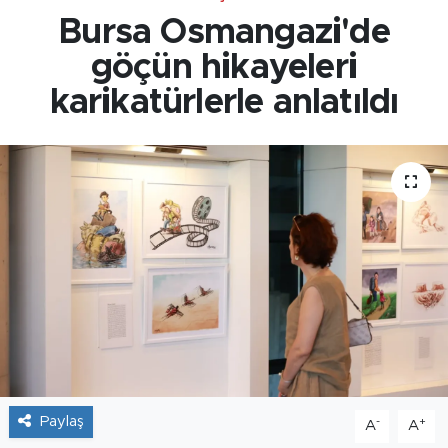
Bursa Osmangazi'de
göçün hikayeleri
karikatürlerle anlatıldı
Paylaş
-
+
A
A