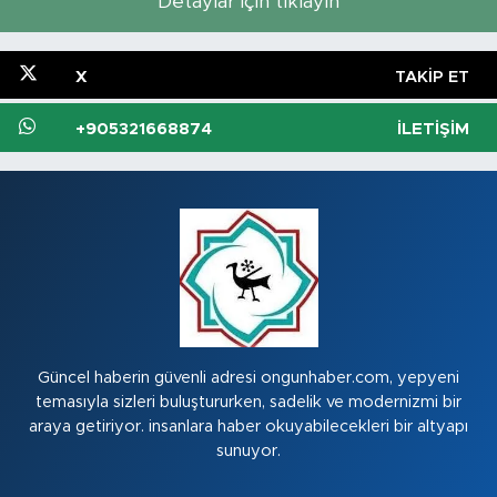
Detaylar için tıklayın
X
TAKIP ET
+905321668874
İLETIŞIM
Güncel haberin güvenli adresi ongunhaber.com, yepyeni
temasıyla sizleri buluştururken, sadelik ve modernizmi bir
araya getiriyor. insanlara haber okuyabilecekleri bir altyapı
sunuyor.