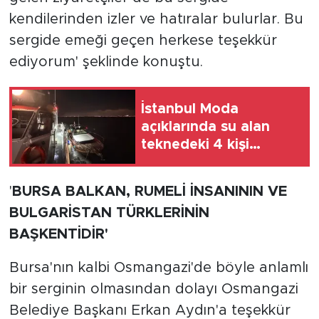
kendilerinden izler ve hatıralar bulurlar. Bu
sergide emeği geçen herkese teşekkür
ediyorum' şeklinde konuştu.
İstanbul Moda
açıklarında su alan
teknedeki 4 kişi
kurtarıldı
'
BURSA BALKAN, RUMELİ İNSANININ VE
BULGARİSTAN TÜRKLERİNİN
BAŞKENTİDİR'
Bursa'nın kalbi Osmangazi'de böyle anlamlı
bir serginin olmasından dolayı Osmangazi
Belediye Başkanı Erkan Aydın'a teşekkür