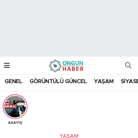
Nöbetçi Eczaneler
Hava Durumu
Namaz Vakitleri
Trafik Durumu
GENEL
GÖRÜNTÜLÜ GÜNCEL
YAŞAM
SİYAS
TFF 2.Lig Kırmızı Grup Puan Durumu ve Fikstür
Tüm Manşetler
Son Dakika Haberleri
ASAYİŞ
Haber Arşivi
YAŞAM