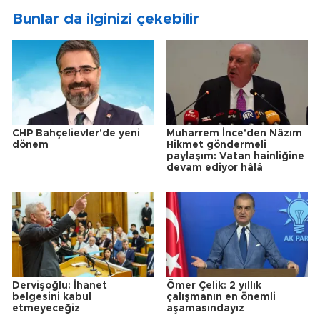
Bunlar da ilginizi çekebilir
CHP Bahçelievler'de yeni
Muharrem İnce'den Nâzım
dönem
Hikmet göndermeli
paylaşım: Vatan hainliğine
devam ediyor hâlâ
Dervişoğlu: İhanet
Ömer Çelik: 2 yıllık
belgesini kabul
çalışmanın en önemli
etmeyeceğiz
aşamasındayız