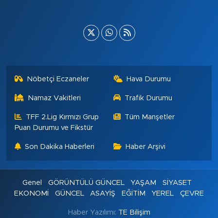
Nöbetçi Eczaneler
Hava Durumu
Namaz Vakitleri
Trafik Durumu
TFF 2.Lig Kırmızı Grup
Tüm Manşetler
Puan Durumu ve Fikstür
Son Dakika Haberleri
Haber Arşivi
Genel
GÖRÜNTÜLÜ GÜNCEL
YAŞAM
SİYASET
EKONOMİ
GÜNCEL
ASAYİŞ
EĞİTİM
YEREL
ÇEVRE
Haber Yazılımı:
TE Bilişim