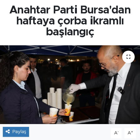
Anahtar Parti Bursa'dan
haftaya çorba ikramlı
başlangıç
Paylaş
-
+
A
A