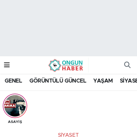
Nöbetçi Eczaneler
Hava Durumu
Namaz Vakitleri
Trafik Durumu
GENEL
GÖRÜNTÜLÜ GÜNCEL
YAŞAM
SİYAS
TFF 2.Lig Kırmızı Grup Puan Durumu ve Fikstür
Tüm Manşetler
Son Dakika Haberleri
ASAYİŞ
Haber Arşivi
SİYASET