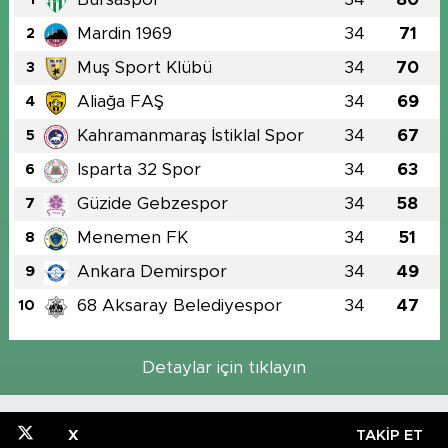
Mardin 1969
34
71
2
Muş Sport Klübü
34
70
3
Aliağa FAŞ
34
69
4
Kahramanmaraş İstiklal Spor
34
67
5
Isparta 32 Spor
34
63
6
Güzide Gebzespor
34
58
7
Menemen FK
34
51
8
Ankara Demirspor
34
49
9
68 Aksaray Belediyespor
34
47
10
Detaylar için tıklayın
X
TAKIP ET