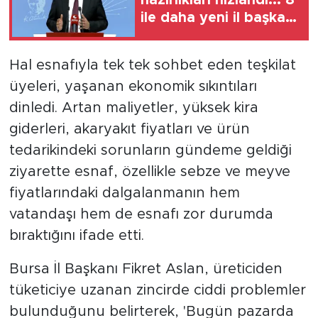
hazırlıkları hızlandı... 8
ile daha yeni il başkanı
atandı
Hal esnafıyla tek tek sohbet eden teşkilat
üyeleri, yaşanan ekonomik sıkıntıları
dinledi. Artan maliyetler, yüksek kira
giderleri, akaryakıt fiyatları ve ürün
tedarikindeki sorunların gündeme geldiği
ziyarette esnaf, özellikle sebze ve meyve
fiyatlarındaki dalgalanmanın hem
vatandaşı hem de esnafı zor durumda
bıraktığını ifade etti.
Bursa İl Başkanı Fikret Aslan, üreticiden
tüketiciye uzanan zincirde ciddi problemler
bulunduğunu belirterek, 'Bugün pazarda