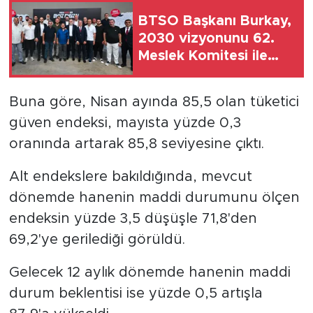
BTSO Başkanı Burkay,
2030 vizyonunu 62.
Meslek Komitesi ile
değerlendirdi
Buna göre, Nisan ayında 85,5 olan tüketici
güven endeksi, mayısta yüzde 0,3
oranında artarak 85,8 seviyesine çıktı.
Alt endekslere bakıldığında, mevcut
dönemde hanenin maddi durumunu ölçen
endeksin yüzde 3,5 düşüşle 71,8'den
69,2'ye gerilediği görüldü.
Gelecek 12 aylık dönemde hanenin maddi
durum beklentisi ise yüzde 0,5 artışla