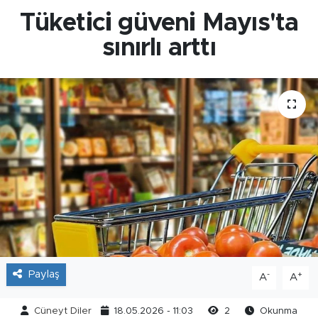
Tüketici güveni Mayıs'ta
sınırlı arttı
Paylaş
-
+
A
A
Cüneyt Diler
18.05.2026 - 11:03
2
Okunma