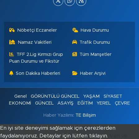
Nöbetçi Eczaneler
Hava Durumu
Namaz Vakitleri
Trafik Durumu
TFF 2.Lig Kırmızı Grup
Tüm Manşetler
Puan Durumu ve Fikstür
Son Dakika Haberleri
Haber Arşivi
Genel
GÖRÜNTÜLÜ GÜNCEL
YAŞAM
SİYASET
EKONOMİ
GÜNCEL
ASAYİŞ
EĞİTİM
YEREL
ÇEVRE
Haber Yazılımı:
TE Bilişim
En iyi site deneyimi sağlamak için çerezlerden
faydalanıyoruz. Detaylar için lütfen tıklayın.
Veri ve