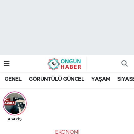
Nöbetçi Eczaneler
Hava Durumu
Namaz Vakitleri
Trafik Durumu
GENEL
GÖRÜNTÜLÜ GÜNCEL
YAŞAM
SİYAS
TFF 2.Lig Kırmızı Grup Puan Durumu ve Fikstür
Tüm Manşetler
Son Dakika Haberleri
ASAYİŞ
Haber Arşivi
EKONOMİ