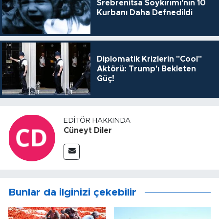
Srebrenitsa Soykırımı'nın 10
Kurbanı Daha Defnedildi
Diplomatik Krizlerin "Cool"
Aktörü: Trump'ı Bekleten
Güç!
EDITÖR HAKKINDA
Cüneyt Diler
Bunlar da ilginizi çekebilir