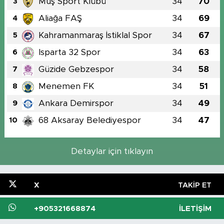
Muş Sport Klübü
34
70
3
Aliağa FAŞ
34
69
4
Kahramanmaraş İstiklal Spor
34
67
5
Isparta 32 Spor
34
63
6
Güzide Gebzespor
34
58
7
Menemen FK
34
51
8
Ankara Demirspor
34
49
9
68 Aksaray Belediyespor
34
47
10
Detaylar için tıklayın
X
TAKIP ET
+905321668874
İLETIŞIM