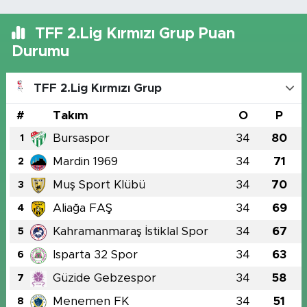
TFF 2.Lig Kırmızı Grup Puan
Durumu
TFF 2.Lig Kırmızı Grup
#
Takım
O
P
Bursaspor
34
80
1
Mardin 1969
34
71
2
Muş Sport Klübü
34
70
3
Aliağa FAŞ
34
69
4
Kahramanmaraş İstiklal Spor
34
67
5
Isparta 32 Spor
34
63
6
Güzide Gebzespor
34
58
7
Menemen FK
34
51
8