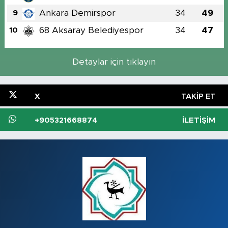
Ankara Demirspor
34
49
9
68 Aksaray Belediyespor
34
47
10
Detaylar için tıklayın
X
TAKIP ET
+905321668874
İLETIŞIM