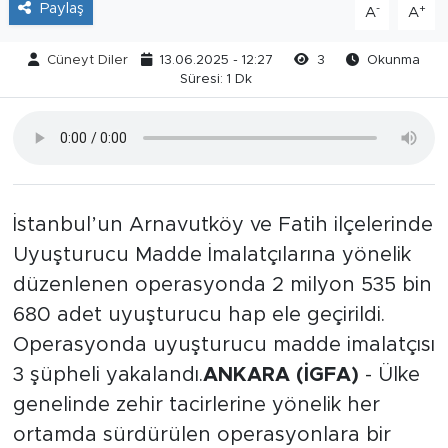
Paylaş
-
+
A
A
Cüneyt Diler
13.06.2025 - 12:27
3
Okunma
Süresi: 1 Dk
İstanbul’un Arnavutköy ve Fatih ilçelerinde
Uyuşturucu Madde İmalatçılarına yönelik
düzenlenen operasyonda 2 milyon 535 bin
680 adet uyuşturucu hap ele geçirildi.
Operasyonda uyuşturucu madde imalatçısı
3 şüpheli yakalandı.
ANKARA (İGFA)
- Ülke
genelinde zehir tacirlerine yönelik her
ortamda sürdürülen operasyonlara bir