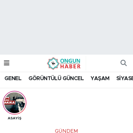
Nöbetçi Eczaneler
Hava Durumu
Namaz Vakitleri
Trafik Durumu
GENEL
GÖRÜNTÜLÜ GÜNCEL
YAŞAM
SİYAS
TFF 2.Lig Kırmızı Grup Puan Durumu ve Fikstür
Tüm Manşetler
Son Dakika Haberleri
ASAYİŞ
Haber Arşivi
GÜNDEM