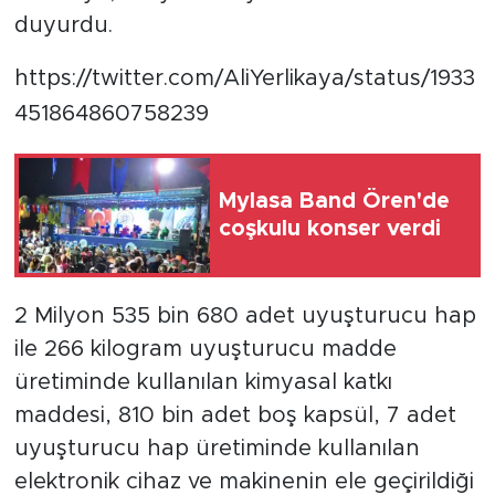
duyurdu.
https://twitter.com/AliYerlikaya/status/1933
451864860758239
Mylasa Band Ören'de
coşkulu konser verdi
2 Milyon 535 bin 680 adet uyuşturucu hap
ile 266 kilogram uyuşturucu madde
üretiminde kullanılan kimyasal katkı
maddesi, 810 bin adet boş kapsül, 7 adet
uyuşturucu hap üretiminde kullanılan
elektronik cihaz ve makinenin ele geçirildiği