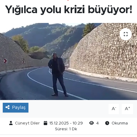
Yığılca yolu krizi büyüyor!
Paylaş
-
+
A
A
Cüneyt Diler
15.12.2025 - 10:29
4
Okunma
Süresi: 1 Dk