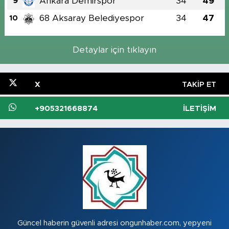
Ankara Demirspor
34
49
9
68 Aksaray Belediyespor
34
47
10
Detaylar için tıklayın
X
TAKIP ET
+905321668874
İLETIŞIM
Güncel haberin güvenli adresi ongunhaber.com, yepyeni