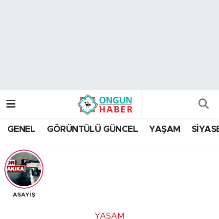
Nöbetçi Eczaneler
Hava Durumu
Namaz Vakitleri
Trafik Durumu
GENEL
GÖRÜNTÜLÜ GÜNCEL
YAŞAM
SİYAS
TFF 2.Lig Kırmızı Grup Puan Durumu ve Fikstür
Tüm Manşetler
Son Dakika Haberleri
ASAYİŞ
Haber Arşivi
YAŞAM