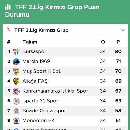
TFF 2.Lig Kırmızı Grup Puan
Durumu
TFF 2.Lig Kırmızı Grup
#
Takım
O
P
Bursaspor
34
80
1
Mardin 1969
34
71
2
Muş Sport Klübü
34
70
3
Aliağa FAŞ
34
69
4
Kahramanmaraş İstiklal Spor
34
67
5
Isparta 32 Spor
34
63
6
Güzide Gebzespor
34
58
7
Menemen FK
34
51
8