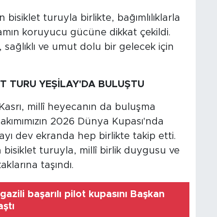
isiklet turuyla birlikte, bağımlılıklarla
mın koruyucu gücüne dikkat çekildi.
, sağlıklı ve umut dolu bir gelecek için
ET TURU YEŞİLAY'DA BULUŞTU
Kasrı, millî heyecanın da buluşma
lî Takımımızın 2026 Dünya Kupası'nda
yı dev ekranda hep birlikte takip etti.
isiklet turuyla, millî birlik duygusu ve
aklarına taşındı.
zili başarılı pilot kupasını Başkan
aştı