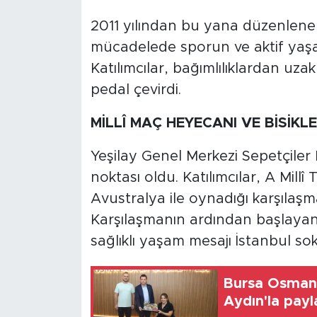
2011 yılından bu yana düzenlenen b
mücadelede sporun ve aktif yaşa
Katılımcılar, bağımlılıklardan uzak
pedal çevirdi.
MİLLÎ MAÇ HEYECANI VE BİSİKL
Yeşilay Genel Merkezi Sepetçiler 
noktası oldu. Katılımcılar, A Mil
Avustralya ile oynadığı karşılaşma
Karşılaşmanın ardından başlayan b
sağlıklı yaşam mesajı İstanbul sok
Bursa Osmanga
Aydın'la payl