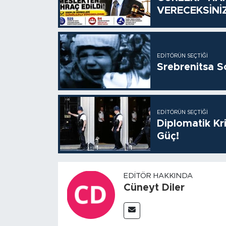
VERECEKSİNİ
EDITÖRÜN SEÇTIĞI
Srebrenitsa S
EDITÖRÜN SEÇTIĞI
Diplomatik Kr
Güç!
EDITÖR HAKKINDA
Cüneyt Diler