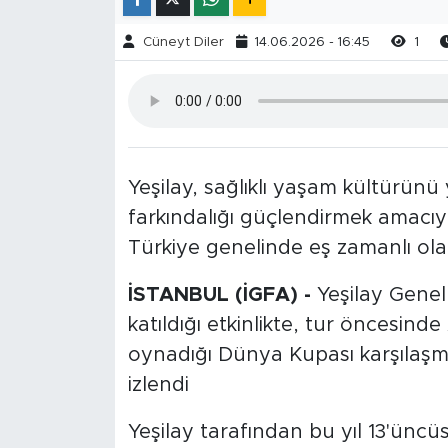
Cüneyt Diler
14.06.2026 - 16:45
1
Yeşilay, sağlıklı yaşam kültürünü 
farkındalığı güçlendirmek amacıyl
Türkiye genelinde eş zamanlı olar
İSTANBUL (İGFA) -
Yeşilay Genel
katıldığı etkinlikte, tur öncesinde
oynadığı Dünya Kupası karşılaşm
izlendi
Yeşilay tarafından bu yıl 13'ünc