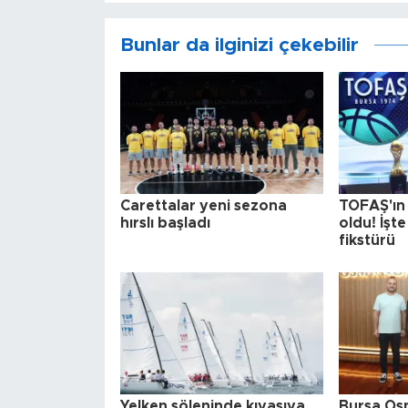
Bunlar da ilginizi çekebilir
Carettalar yeni sezona
TOFAŞ'ın r
hırslı başladı
oldu! İşt
fikstürü
Yelken şöleninde kıyasıya
Bursa Osm