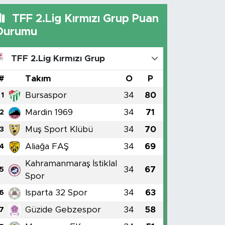
TFF 2.Lig Kırmızı Grup Puan
Durumu
TFF 2.Lig Kırmızı Grup
#
Takım
O
P
Bursaspor
34
80
1
Mardin 1969
34
71
2
Muş Sport Klübü
34
70
3
Aliağa FAŞ
34
69
4
Kahramanmaraş İstiklal
34
67
5
Spor
Isparta 32 Spor
34
63
6
Güzide Gebzespor
34
58
7