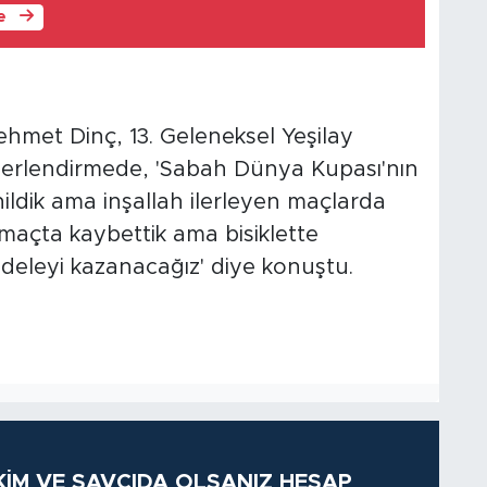
le
ehmet Dinç, 13. Geleneksel Yeşilay
değerlendirmede, 'Sabah Dünya Kupası'nın
nildik ama inşallah ilerleyen maçlarda
maçta kaybettik ama bisiklette
adeleyi kazanacağız' diye konuştu.
KİM VE SAVCIDA OLSANIZ HESAP