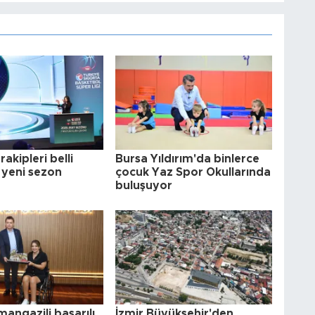
akipleri belli
Bursa Yıldırım'da binlerce
e yeni sezon
çocuk Yaz Spor Okullarında
buluşuyor
angazili başarılı
İzmir Büyükşehir'den