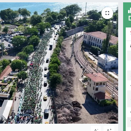
-
+
A
A