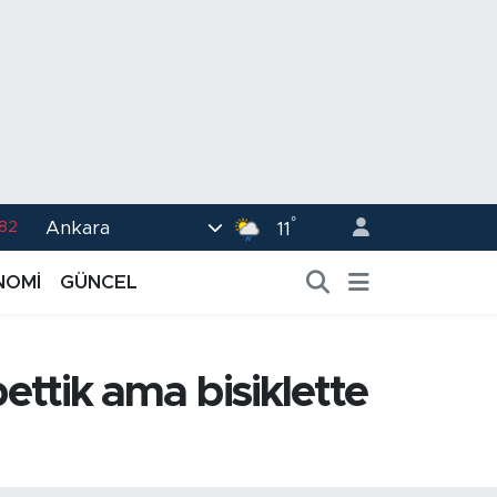
°
Ankara
02
11
.19
NOMİ
GÜNCEL
.18
.19
ettik ama bisiklette
%0
.82