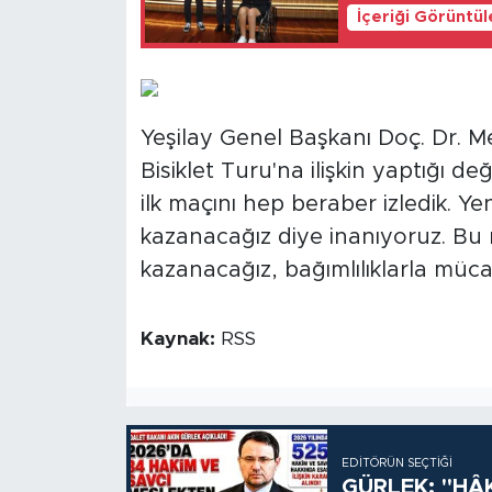
İçeriği Görüntü
Yeşilay Genel Başkanı Doç. Dr. M
Bisiklet Turu'na ilişkin yaptığı 
ilk maçını hep beraber izledik. Ye
kazanacağız diye inanıyoruz. Bu 
kazanacağız, bağımlılıklarla müc
Kaynak:
RSS
EDITÖRÜN SEÇTIĞI
GÜRLEK: "HÂ