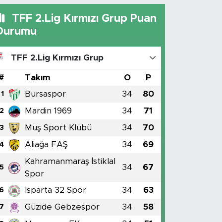
TFF 2.Lig Kırmızı Grup Puan
Durumu
TFF 2.Lig Kırmızı Grup
#
Takım
O
P
Bursaspor
34
80
1
Mardin 1969
34
71
2
Muş Sport Klübü
34
70
3
Aliağa FAŞ
34
69
4
Kahramanmaraş İstiklal
34
67
5
Spor
Isparta 32 Spor
34
63
6
Güzide Gebzespor
34
58
7