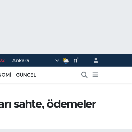
°
Ankara
02
11
.19
NOMİ
GÜNCEL
.18
.19
ları sahte, ödemeler
%0
.82