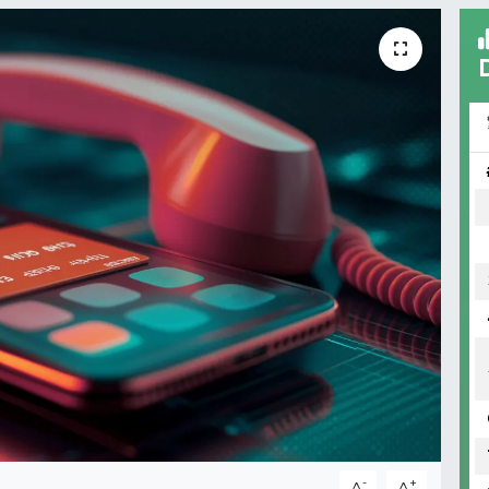
-
+
A
A