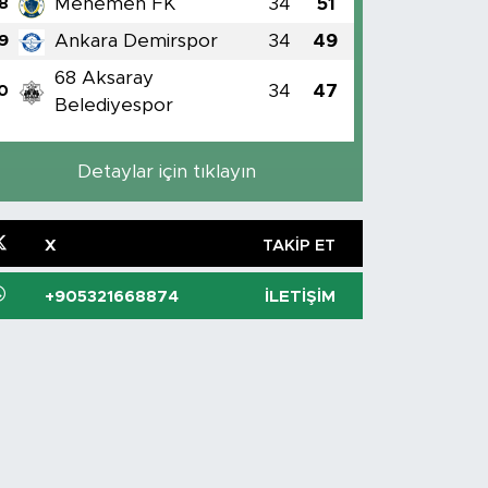
Menemen FK
34
51
8
Ankara Demirspor
34
49
9
68 Aksaray
34
47
0
Belediyespor
Detaylar için tıklayın
X
TAKIP ET
+905321668874
İLETIŞIM