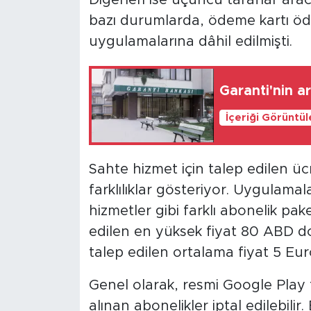
Diğerleri ise üçüncü taraflar ara
bazı durumlarda, ödeme kartı ö
uygulamalarına dâhil edilmişti.
Garanti'nin ar
İçeriği Görüntü
Sahte hizmet için talep edilen ü
farklılıklar gösteriyor. Uygulamalar
hizmetler gibi farklı abonelik pa
edilen en yüksek fiyat 80 ABD dol
talep edilen ortalama fiyat 5 Eur
Genel olarak, resmi Google Play 
alınan abonelikler iptal edilebili