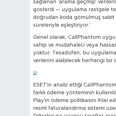
sağlanan 'arama geçmişi' veril
gösterdi — uygulama rastgele te
doğrudan koda gömülmüş sabit is
süreleriyle eşleştiriyor.'
Genel olarak, CallPhantom uygula
sahip ve müdahaleci veya hassas
yoktur. Tesadüfen, bu uygulam
verilerini alabilecek herhangi bir 
ESET'in analiz ettiği CallPhanto
farklı ödeme yönteminin kullanıld
Play'in ödeme politikasını ihlal e
resmî faturalandırma sistemi üze