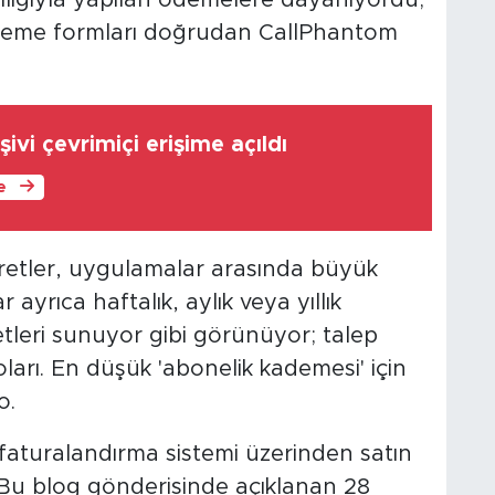
cılığıyla yapılan ödemelere dayanıyordu;
deme formları doğrudan CallPhantom
şivi çevrimiçi erişime açıldı
le
cretler, uygulamalar arasında büyük
 ayrıca haftalık, aylık veya yıllık
ketleri sunuyor gibi görünüyor; talep
arı. En düşük 'abonelik kademesi' için
o.
faturalandırma sistemi üzerinden satın
r. Bu blog gönderisinde açıklanan 28