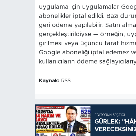
uygulama için uygulamalar Googl
abonelikler iptal edildi. Bazı dur
geri ödeme yapılabilir. Satın alm
gerçekleştirildiyse — örneğin, uy
girilmesi veya üçüncü taraf hizme
Google aboneliği iptal edemez 
kullanıcıların ödeme sağlayıcılarıy
Kaynak:
RSS
EDITÖRÜN SEÇTIĞI
GÜRLEK: "HÂ
VERECEKSİNİ