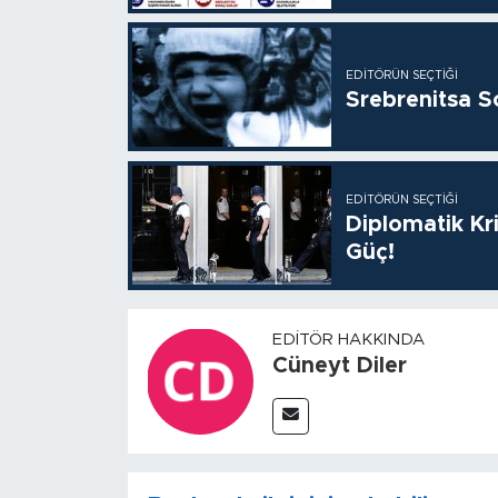
EDITÖRÜN SEÇTIĞI
Srebrenitsa S
EDITÖRÜN SEÇTIĞI
Diplomatik Kr
Güç!
EDITÖR HAKKINDA
Cüneyt Diler