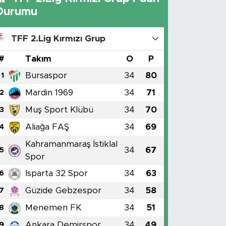
Durumu
TFF 2.Lig Kırmızı Grup
#
Takım
O
P
Bursaspor
34
80
1
Mardin 1969
34
71
2
Muş Sport Klübü
34
70
3
Aliağa FAŞ
34
69
4
Kahramanmaraş İstiklal
34
67
5
Spor
Isparta 32 Spor
34
63
6
Güzide Gebzespor
34
58
7
Menemen FK
34
51
8
Ankara Demirspor
34
49
9