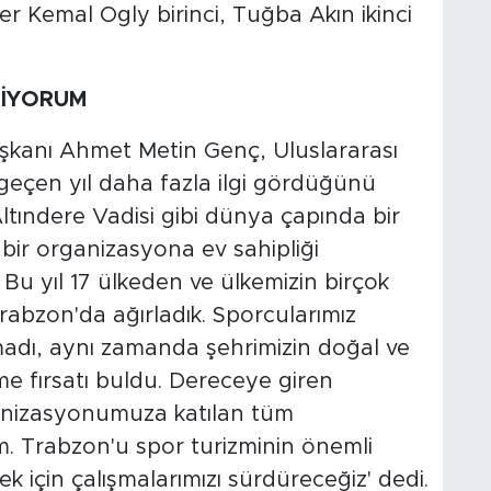
r Kemal Ogly birinci, Tuğba Akın ikinci
DİYORUM
şkanı Ahmet Metin Genç, Uluslararası
eçen yıl daha fazla ilgi gördüğünü
Altındere Vadisi gibi dünya çapında bir
bir organizasyona ev sahipliği
u yıl 17 ülkeden ve ülkemizin birçok
abzon'da ağırladık. Sporcularımız
madı, aynı zamanda şehrimizin doğal ve
eme fırsatı buldu. Dereceye giren
ganizasyonumuza katılan tüm
. Trabzon'u spor turizminin önemli
k için çalışmalarımızı sürdüreceğiz' dedi.