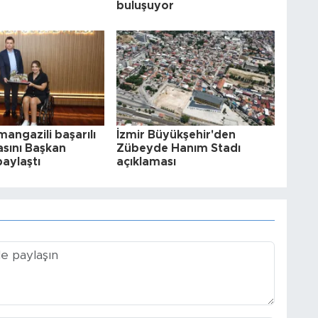
buluşuyor
angazili başarılı
İzmir Büyükşehir'den
asını Başkan
Zübeyde Hanım Stadı
paylaştı
açıklaması