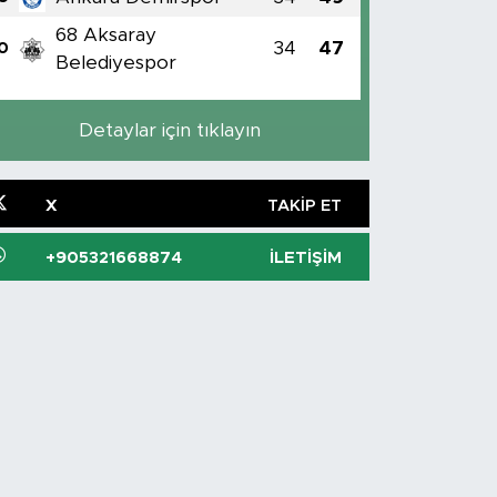
68 Aksaray
34
47
0
Belediyespor
Detaylar için tıklayın
X
TAKIP ET
+905321668874
İLETIŞIM