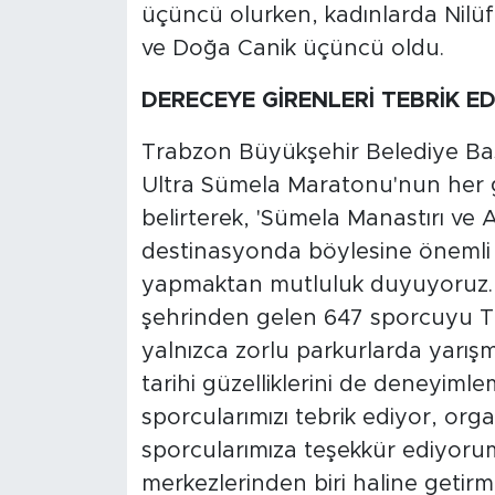
üçüncü olurken, kadınlarda Nilüfe
ve Doğa Canik üçüncü oldu.
DERECEYE GİRENLERİ TEBRİK E
Trabzon Büyükşehir Belediye Ba
Ultra Sümela Maratonu'nun her g
belirterek, 'Sümela Manastırı ve 
destinasyonda böylesine önemli 
yapmaktan mutluluk duyuyoruz. B
şehrinden gelen 647 sporcuyu Tr
yalnızca zorlu parkurlarda yarış
tarihi güzelliklerini de deneyiml
sporcularımızı tebrik ediyor, or
sporcularımıza teşekkür ediyorum
merkezlerinden biri haline getirme