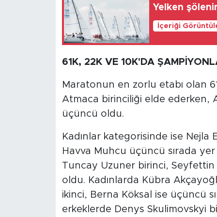
Yelken şöleni
İçeriği Görüntü
61K, 22K VE 10K'DA ŞAMPİYONL
Maratonun en zorlu etabı olan 61
Atmaca birinciliği elde ederken, 
üçüncü oldu.
Kadınlar kategorisinde ise Nejla E
Havva Muhcu üçüncü sırada yer al
Tuncay Uzuner birinci, Seyfetti
oldu. Kadınlarda Kübra Akçayoğlu 
ikinci, Berna Köksal ise üçüncü sı
erkeklerde Denys Skulimovskyi bi