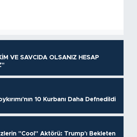
KİM VE SAVCIDA OLSANIZ HESAP
Z"
oykırımı'nın 10 Kurbanı Daha Defnedildi
izlerin "Cool" Aktörü: Trump'ı Bekleten