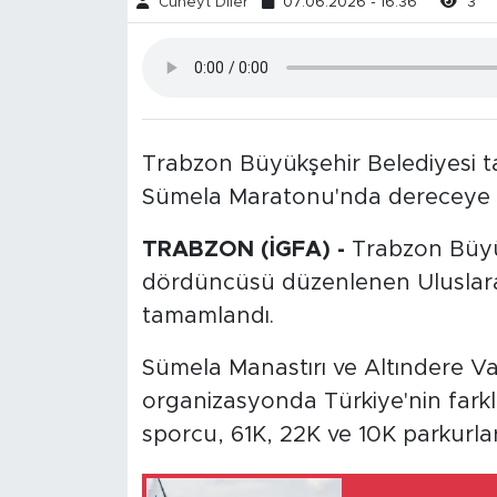
Cüneyt Diler
07.06.2026 - 16:36
3
Trabzon Büyükşehir Belediyesi t
Sümela Maratonu'nda dereceye gi
TRABZON (İGFA) -
Trabzon Büyük
dördüncüsü düzenlenen Uluslara
tamamlandı.
Sümela Manastırı ve Altındere Vad
organizasyonda Türkiye'nin farkl
sporcu, 61K, 22K ve 10K parkurla