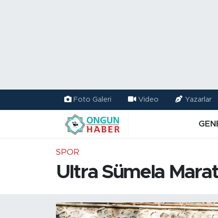
Nöbetçi Eczaneler
Hava Durumu
Namaz Vakitleri
Foto Galeri
Video
Yazarlar
Trafik Durumu
GEN
TFF 2.Lig Kırmızı Grup Puan Durumu ve Fikstür
SPOR
Tüm Manşetler
Ultra Sümela Marat
Son Dakika Haberleri
Haber Arşivi