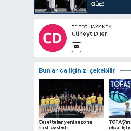
Güç!
EDITÖR HAKKINDA
Cüneyt Diler
Bunlar da ilginizi çekebilir
Carettalar yeni sezona
TOFAŞ'ın r
hırslı başladı
oldu! İşt