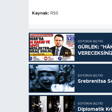
Kaynak:
RSS
EDITÖRÜN SEÇTIĞI
GÜRLEK: "HÂ
VERECEKSİNİ
EDITÖRÜN SEÇTIĞI
Srebrenitsa S
EDITÖRÜN SEÇTIĞI
Diplomatik Kr