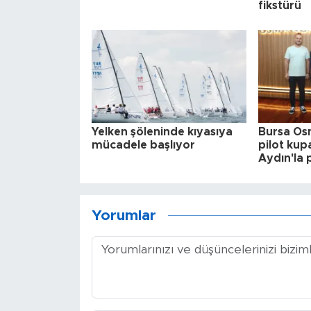
fikstürü
Yelken şöleninde kıyasıya
Bursa Osm
mücadele başlıyor
pilot kup
Aydın'la 
Yorumlar