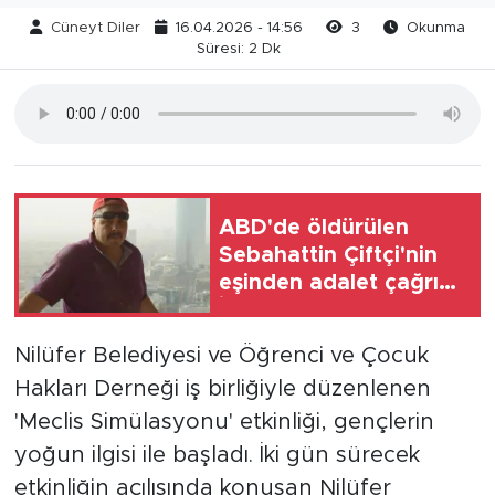
Cüneyt Diler
16.04.2026 - 14:56
3
Okunma
Süresi: 2 Dk
ABD'de öldürülen
Sebahattin Çiftçi'nin
eşinden adalet çağrısı:
İki yıldır mağduruz
Nilüfer Belediyesi ve Öğrenci ve Çocuk
Hakları Derneği iş birliğiyle düzenlenen
'Meclis Simülasyonu' etkinliği, gençlerin
yoğun ilgisi ile başladı. İki gün sürecek
etkinliğin açılışında konuşan Nilüfer