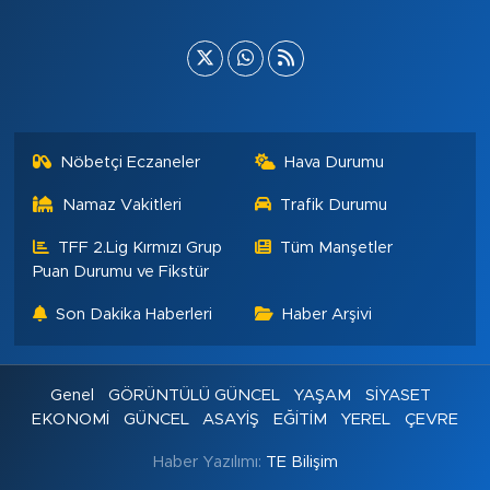
Nöbetçi Eczaneler
Hava Durumu
Namaz Vakitleri
Trafik Durumu
TFF 2.Lig Kırmızı Grup
Tüm Manşetler
Puan Durumu ve Fikstür
Son Dakika Haberleri
Haber Arşivi
Genel
GÖRÜNTÜLÜ GÜNCEL
YAŞAM
SİYASET
EKONOMİ
GÜNCEL
ASAYİŞ
EĞİTİM
YEREL
ÇEVRE
Haber Yazılımı:
TE Bilişim