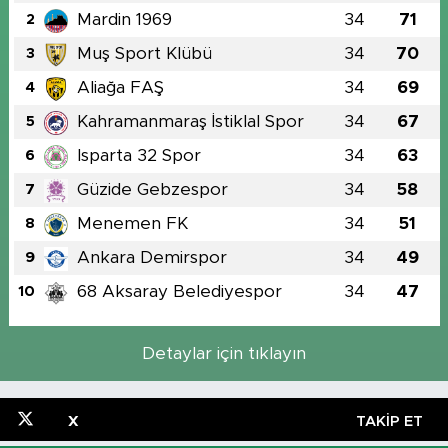
Mardin 1969
34
71
2
Muş Sport Klübü
34
70
3
Aliağa FAŞ
34
69
4
Kahramanmaraş İstiklal Spor
34
67
5
Isparta 32 Spor
34
63
6
Güzide Gebzespor
34
58
7
Menemen FK
34
51
8
Ankara Demirspor
34
49
9
68 Aksaray Belediyespor
34
47
10
Detaylar için tıklayın
X
TAKIP ET