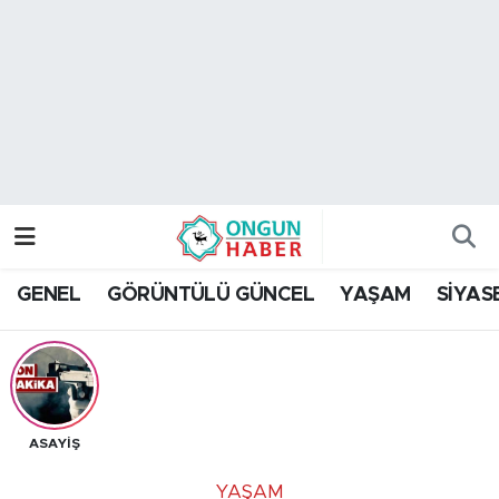
Nöbetçi Eczaneler
Hava Durumu
Namaz Vakitleri
Trafik Durumu
GENEL
GÖRÜNTÜLÜ GÜNCEL
YAŞAM
SİYAS
TFF 2.Lig Kırmızı Grup Puan Durumu ve Fikstür
Tüm Manşetler
Son Dakika Haberleri
ASAYİŞ
Haber Arşivi
YAŞAM