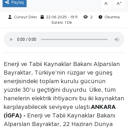
Paylaş
-
+
A
A
Cüneyt Diler
22.06.2025 - 19:11
2
Okunma
Süresi: 1 Dk
Enerji ve Tabii Kaynaklar Bakanı Alparslan
Bayraktar, Türkiye’nin rüzgar ve güneş
enerjisindeki toplam kurulu gücünün
yüzde 30’u geçtiğini duyurdu. Ülke, tüm
hanelerin elektrik ihtiyacını bu iki kaynaktan
karşılayabilecek seviyeye ulaştı.
ANKARA
(İGFA) -
Enerji ve Tabii Kaynaklar Bakanı
Alparslan Bayraktar, 22 Haziran Dünya