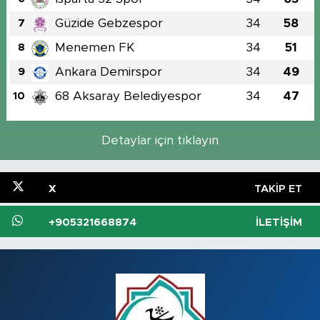
Güzide Gebzespor
34
58
7
Menemen FK
34
51
8
Ankara Demirspor
34
49
9
68 Aksaray Belediyespor
34
47
10
Detaylar için tıklayın
X
TAKIP ET
+905321668874
İLETIŞIM