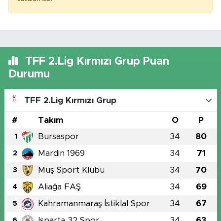
TFF 2.Lig Kırmızı Grup Puan
Durumu
TFF 2.Lig Kırmızı Grup
#
Takım
O
P
Bursaspor
34
80
1
Mardin 1969
34
71
2
Muş Sport Klübü
34
70
3
Aliağa FAŞ
34
69
4
Kahramanmaraş İstiklal Spor
34
67
5
Isparta 32 Spor
34
63
6