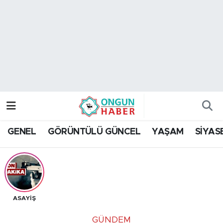
Nöbetçi Eczaneler
Hava Durumu
Namaz Vakitleri
Trafik Durumu
GENEL
GÖRÜNTÜLÜ GÜNCEL
YAŞAM
SİYAS
TFF 2.Lig Kırmızı Grup Puan Durumu ve Fikstür
Tüm Manşetler
Son Dakika Haberleri
ASAYİŞ
Haber Arşivi
GÜNDEM