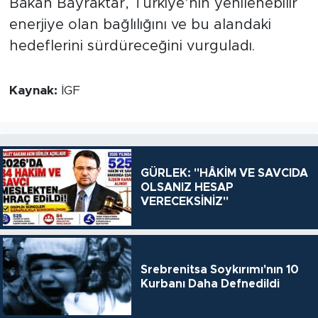
Bakan Bayraktar, Türkiye’nin yenilenebilir
enerjiye olan bağlılığını ve bu alandaki
hedeflerini sürdüreceğini vurguladı.
Kaynak:
İGF
GÜRLEK: "HÂKİM VE SAVCIDA
OLSANIZ HESAP
VERECEKSİNİZ"
Srebrenitsa Soykırımı'nın 10
Kurbanı Daha Defnedildi