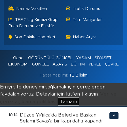
Namaz Vakitleri
Trafik Durumu
TFF 2.Lig Kırmızı Grup
Tüm Manşetler
Puan Durumu ve Fikstür
Son Dakika Haberleri
Haber Arşivi
Genel
GÖRÜNTÜLÜ GÜNCEL
YAŞAM
SİYASET
EKONOMİ
GÜNCEL
ASAYİŞ
EĞİTİM
YEREL
ÇEVRE
Haber Yazılımı:
TE Bilişim
En iyi site deneyimi sağlamak için çerezlerden
faydalanıyoruz. Detaylar için lütfen tıklayın.
Veri ve
çerez açıklama politikası
Tamam
Düzce Yığılca'da Belediye Başkanı
10:14
Selami Savaş'a bir kapı daha kapandı!