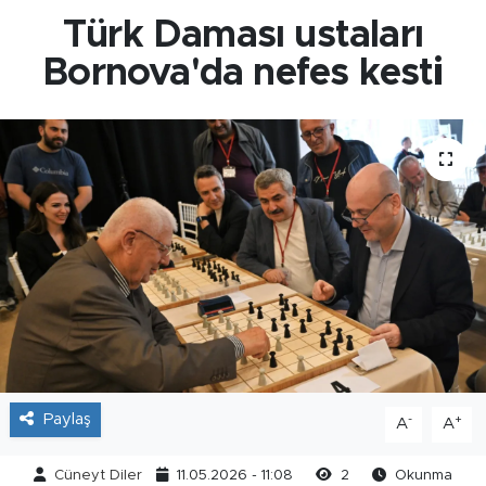
Türk Daması ustaları
Bornova'da nefes kesti
Paylaş
-
+
A
A
Cüneyt Diler
11.05.2026 - 11:08
2
Okunma