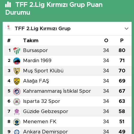
TFF 2.Lig Kırmızı Grup Puan
Durumu
TFF 2.Lig Kırmızı Grup
#
Takım
O
P
Bursaspor
34
80
1
Mardin 1969
34
71
2
Muş Sport Klübü
34
70
3
Aliağa FAŞ
34
69
4
Kahramanmaraş İstiklal Spor
34
67
5
Isparta 32 Spor
34
63
6
Güzide Gebzespor
34
58
7
Menemen FK
34
51
8
Ankara Demirspor
34
49
9