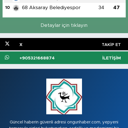
68 Aksaray Belediyespor
34
47
10
Detaylar için tıklayın
X
TAKIP ET
+905321668874
İLETIŞIM
Güncel haberin güvenli adresi ongunhaber.com, yepyeni