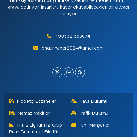
temasıyla sizleri buluştururken, sadelik ve modernizmi bir
araya getiriyor. insanlara haber okuyabilecekleri bir altyapı
sunuyor.
+905321668874
ongunhaber2024@gmail.com
Nöbetçi Eczaneler
Hava Durumu
Namaz Vakitleri
Trafik Durumu
TFF 2.Lig Kırmızı Grup
Tüm Manşetler
Puan Durumu ve Fikstür