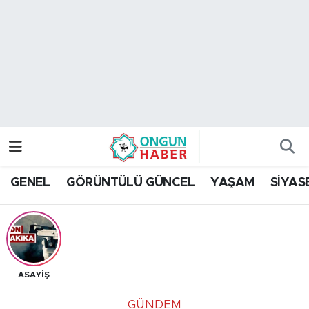
Nöbetçi Eczaneler
Hava Durumu
Namaz Vakitleri
Trafik Durumu
GENEL
GÖRÜNTÜLÜ GÜNCEL
YAŞAM
SİYAS
TFF 2.Lig Kırmızı Grup Puan Durumu ve Fikstür
Tüm Manşetler
Son Dakika Haberleri
ASAYİŞ
Haber Arşivi
GÜNDEM