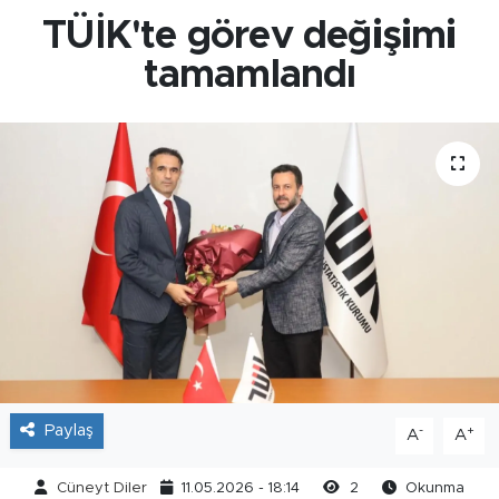
TÜİK'te görev değişimi
tamamlandı
Paylaş
-
+
A
A
Cüneyt Diler
11.05.2026 - 18:14
2
Okunma