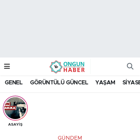
Nöbetçi Eczaneler
Hava Durumu
Namaz Vakitleri
Trafik Durumu
GENEL
GÖRÜNTÜLÜ GÜNCEL
YAŞAM
SİYAS
TFF 2.Lig Kırmızı Grup Puan Durumu ve Fikstür
Tüm Manşetler
Son Dakika Haberleri
ASAYİŞ
Haber Arşivi
GÜNDEM