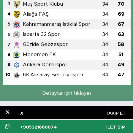
Muş Sport Klübü
34
70
3
Aliağa FAŞ
34
69
4
Kahramanmaraş İstiklal Spor
34
67
5
Isparta 32 Spor
34
63
6
Güzide Gebzespor
34
58
7
Menemen FK
34
51
8
Ankara Demirspor
34
49
9
68 Aksaray Belediyespor
34
47
10
Detaylar için tıklayın
X
TAKIP ET
+905321668874
İLETIŞIM