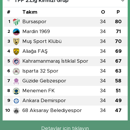
TFF 2.Lig Kırmızı Grup
#
Takım
O
P
Bursaspor
34
80
1
Mardin 1969
34
71
2
Muş Sport Klübü
34
70
3
Aliağa FAŞ
34
69
4
Kahramanmaraş İstiklal Spor
34
67
5
Isparta 32 Spor
34
63
6
Güzide Gebzespor
34
58
7
Menemen FK
34
51
8
Ankara Demirspor
34
49
9
68 Aksaray Belediyespor
34
47
10
Detaylar için tıklayın