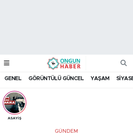
Nöbetçi Eczaneler
Hava Durumu
Namaz Vakitleri
Trafik Durumu
GENEL
GÖRÜNTÜLÜ GÜNCEL
YAŞAM
SİYAS
TFF 2.Lig Kırmızı Grup Puan Durumu ve Fikstür
Tüm Manşetler
Son Dakika Haberleri
ASAYİŞ
Haber Arşivi
GÜNDEM