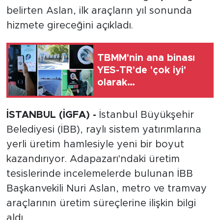
belirten Aslan, ilk araçların yıl sonunda
hizmete gireceğini açıkladı.
TBMM'nin ana binası
YES-TR'de 'çok iyi'
olarak
sertifikalandırıldı
İSTANBUL (İGFA) -
İstanbul Büyükşehir
Belediyesi (İBB), raylı sistem yatırımlarına
yerli üretim hamlesiyle yeni bir boyut
kazandırıyor. Adapazarı'ndaki üretim
tesislerinde incelemelerde bulunan İBB
Başkanvekili Nuri Aslan, metro ve tramvay
araçlarının üretim süreçlerine ilişkin bilgi
aldı.