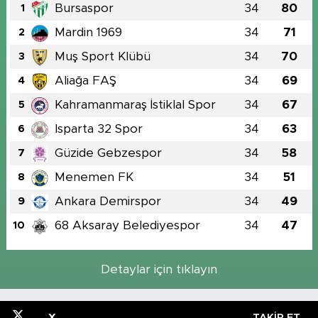
Bursaspor
34
80
1
Mardin 1969
34
71
2
Muş Sport Klübü
34
70
3
Aliağa FAŞ
34
69
4
Kahramanmaraş İstiklal Spor
34
67
5
Isparta 32 Spor
34
63
6
Güzide Gebzespor
34
58
7
Menemen FK
34
51
8
Ankara Demirspor
34
49
9
68 Aksaray Belediyespor
34
47
10
Detaylar için tıklayın
X
TAKIP ET