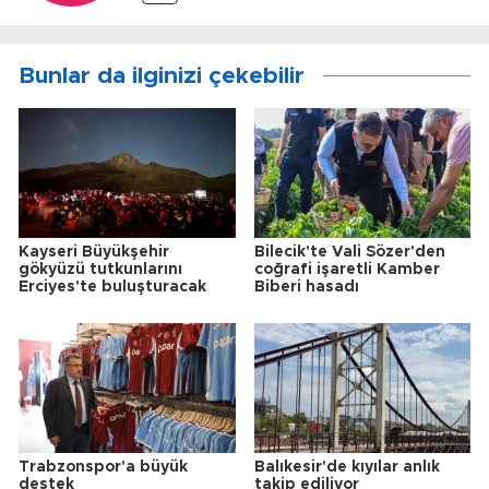
Bunlar da ilginizi çekebilir
Kayseri Büyükşehir
Bilecik'te Vali Sözer'den
gökyüzü tutkunlarını
coğrafi işaretli Kamber
Erciyes'te buluşturacak
Biberi hasadı
Trabzonspor'a büyük
Balıkesir'de kıyılar anlık
destek
takip ediliyor