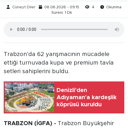
Cüneyt Diler
08.06.2026 - 09:15
4
Okunma
Süresi: 1 Dk
Trabzon'da 62 yarışmacının mücadele
ettiği turnuvada kupa ve premium tavla
setleri sahiplerini buldu.
Denizli'den
Adıyaman'a kardeşlik
köprüsü kuruldu
TRABZON (İGFA) -
Trabzon Büyükşehir