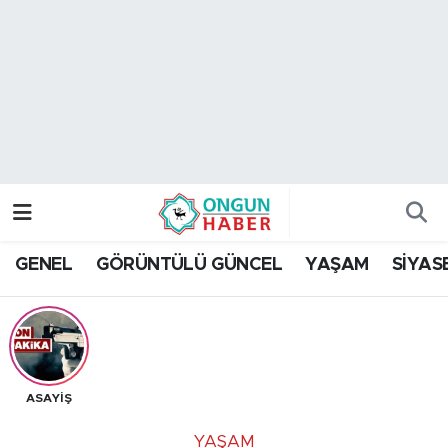
Nöbetçi Eczaneler
Hava Durumu
Namaz Vakitleri
Trafik Durumu
GENEL
GÖRÜNTÜLÜ GÜNCEL
YAŞAM
SİYAS
TFF 2.Lig Kırmızı Grup Puan Durumu ve Fikstür
Tüm Manşetler
Son Dakika Haberleri
ASAYİŞ
Haber Arşivi
YAŞAM