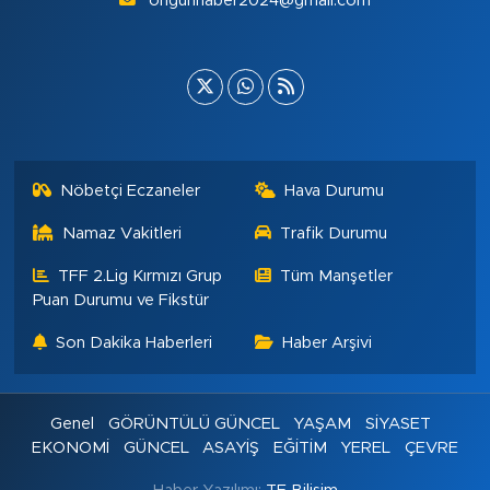
ongunhaber2024@gmail.com
Nöbetçi Eczaneler
Hava Durumu
Namaz Vakitleri
Trafik Durumu
TFF 2.Lig Kırmızı Grup
Tüm Manşetler
Puan Durumu ve Fikstür
Son Dakika Haberleri
Haber Arşivi
Genel
GÖRÜNTÜLÜ GÜNCEL
YAŞAM
SİYASET
EKONOMİ
GÜNCEL
ASAYİŞ
EĞİTİM
YEREL
ÇEVRE