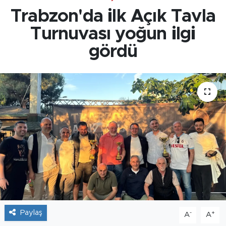
Trabzon'da ilk Açık Tavla
Turnuvası yoğun ilgi
gördü
Paylaş
-
+
A
A