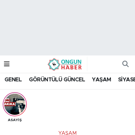
Nöbetçi Eczaneler
Hava Durumu
Namaz Vakitleri
Trafik Durumu
GENEL
GÖRÜNTÜLÜ GÜNCEL
YAŞAM
SİYAS
TFF 2.Lig Kırmızı Grup Puan Durumu ve Fikstür
Tüm Manşetler
Son Dakika Haberleri
ASAYİŞ
Haber Arşivi
YAŞAM