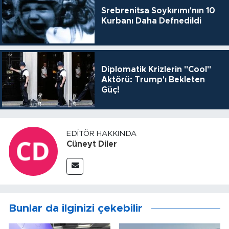
Srebrenitsa Soykırımı'nın 10
Kurbanı Daha Defnedildi
Diplomatik Krizlerin "Cool"
Aktörü: Trump'ı Bekleten
Güç!
EDITÖR HAKKINDA
Cüneyt Diler
Bunlar da ilginizi çekebilir