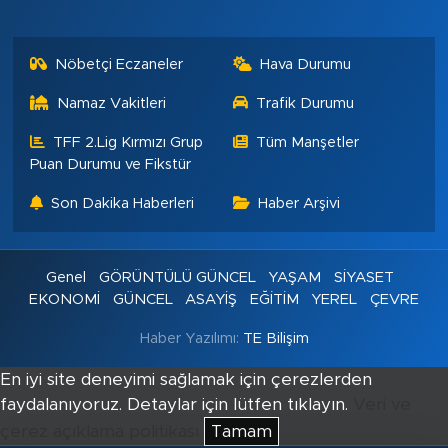
Nöbetçi Eczaneler
Hava Durumu
Namaz Vakitleri
Trafik Durumu
TFF 2.Lig Kırmızı Grup
Tüm Manşetler
Puan Durumu ve Fikstür
Son Dakika Haberleri
Haber Arşivi
Genel
GÖRÜNTÜLÜ GÜNCEL
YAŞAM
SİYASET
EKONOMİ
GÜNCEL
ASAYİŞ
EĞİTİM
YEREL
ÇEVRE
Haber Yazılımı:
TE Bilişim
En iyi site deneyimi sağlamak için çerezlerden
faydalanıyoruz. Detaylar için lütfen tıklayın.
Veri ve
çerez açıklama politikası
Tamam