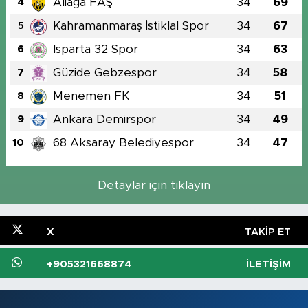
Aliağa FAŞ
34
69
4
Kahramanmaraş İstiklal Spor
34
67
5
Isparta 32 Spor
34
63
6
Güzide Gebzespor
34
58
7
Menemen FK
34
51
8
Ankara Demirspor
34
49
9
68 Aksaray Belediyespor
34
47
10
Detaylar için tıklayın
X
TAKIP ET
+905321668874
İLETIŞIM