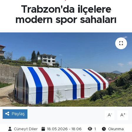
Trabzon'da ilçelere
modern spor sahaları
Paylaş
-
+
A
A
Cüneyt Diler
18.05.2026 - 18:06
1
Okunma