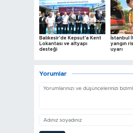
Balıkesir'de Kepsut'a Kent
İstanbul 
Lokantası ve altyapı
yangın ri
desteği
uyarı
Yorumlar