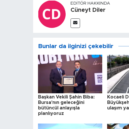
EDITÖR HAKKINDA
Cüneyt Diler
Bunlar da ilginizi çekebilir
Başkan Vekili Şahin Biba:
Kocaeli D
Bursa'nın geleceğini
Büyükşeh
bütüncül anlayışla
ulaşım ya
planlıyoruz