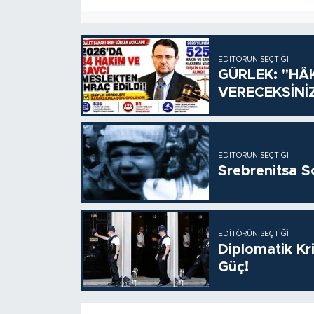
EDITÖRÜN SEÇTIĞI
GÜRLEK: "HÂ
VERECEKSİNİ
EDITÖRÜN SEÇTIĞI
Srebrenitsa S
EDITÖRÜN SEÇTIĞI
Diplomatik Kr
Güç!