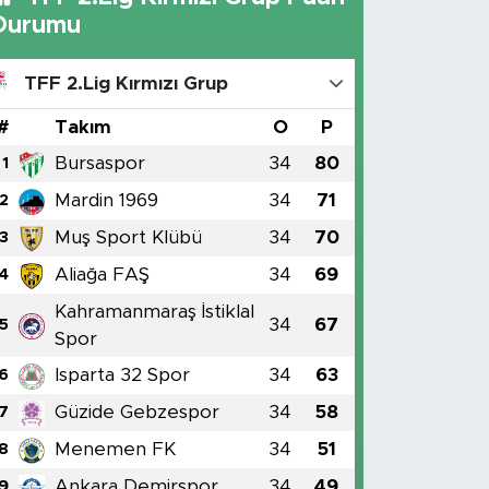
Durumu
TFF 2.Lig Kırmızı Grup
#
Takım
O
P
Bursaspor
34
80
1
Mardin 1969
34
71
2
Muş Sport Klübü
34
70
3
Aliağa FAŞ
34
69
4
Kahramanmaraş İstiklal
34
67
5
Spor
Isparta 32 Spor
34
63
6
Güzide Gebzespor
34
58
7
Menemen FK
34
51
8
Ankara Demirspor
34
49
9