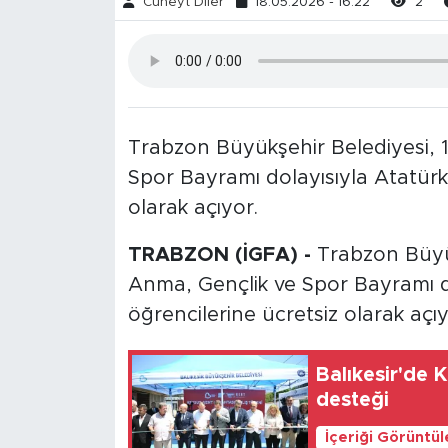
Cüneyt Diler
18.05.2026 - 16:22
2
Trabzon Büyükşehir Belediyesi, 
Spor Bayramı dolayısıyla Atatürk 
olarak açıyor.
TRABZON (İGFA) -
Trabzon Büyük
Anma, Gençlik ve Spor Bayramı do
öğrencilerine ücretsiz olarak açıy
Balıkesir'de 
desteği
İçeriği Görüntü