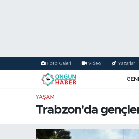
Nöbetçi Eczaneler
Hava Durumu
Namaz Vakitleri
Foto Galeri
Video
Yazarlar
Trafik Durumu
GEN
TFF 2.Lig Kırmızı Grup Puan Durumu ve Fikstür
YAŞAM
Tüm Manşetler
Trabzon'da gençlere 
Son Dakika Haberleri
Haber Arşivi