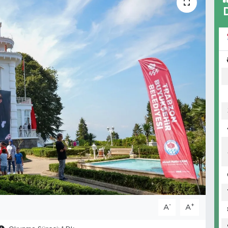
-
+
A
A