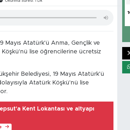
Okunma Süresi: 1 Dk
1
19 Mayıs Atatürk'ü Anma, Gençlik ve
Köşkü'nü lise öğrencilerine ücretsiz
şehir Belediyesi, 19 Mayıs Atatürk'ü
layısıyla Atatürk Köşkü'nü lise
or.
Kepsut'a Kent Lokantası ve altyapı
le