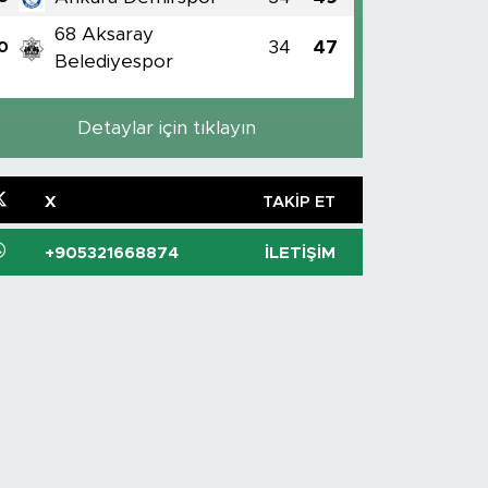
68 Aksaray
34
47
0
Belediyespor
Detaylar için tıklayın
X
TAKIP ET
+905321668874
İLETIŞIM