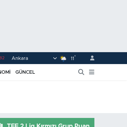
°
.82
Ankara
11
02
NOMİ
GÜNCEL
.19
.18
.19
%0
TFF 2.Lig Kırmızı Grup Puan