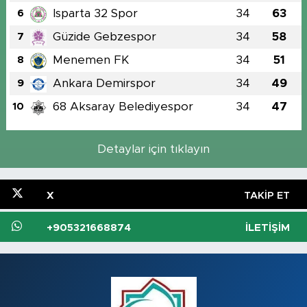
Isparta 32 Spor
34
63
6
Güzide Gebzespor
34
58
7
Menemen FK
34
51
8
Ankara Demirspor
34
49
9
68 Aksaray Belediyespor
34
47
10
Detaylar için tıklayın
X
TAKIP ET
+905321668874
İLETIŞIM