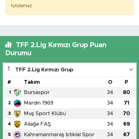
tutulamaz.
TFF 2.Lig Kırmızı Grup Puan
Durumu
TFF 2.Lig Kırmızı Grup
#
Takım
O
P
Bursaspor
34
80
1
Mardin 1969
34
71
2
Muş Sport Klübü
34
70
3
Aliağa FAŞ
34
69
4
Kahramanmaraş İstiklal Spor
34
67
5