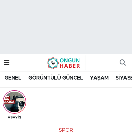
Nöbetçi Eczaneler
Hava Durumu
Namaz Vakitleri
Trafik Durumu
GENEL
GÖRÜNTÜLÜ GÜNCEL
YAŞAM
SİYAS
TFF 2.Lig Kırmızı Grup Puan Durumu ve Fikstür
Tüm Manşetler
Son Dakika Haberleri
ASAYİŞ
Haber Arşivi
SPOR