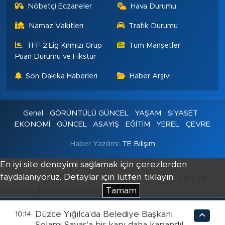
Nöbetçi Eczaneler
Hava Durumu
Namaz Vakitleri
Trafik Durumu
TFF 2.Lig Kırmızı Grup
Tüm Manşetler
Puan Durumu ve Fikstür
Son Dakika Haberleri
Haber Arşivi
Genel
GÖRÜNTÜLÜ GÜNCEL
YAŞAM
SİYASET
EKONOMİ
GÜNCEL
ASAYİŞ
EĞİTİM
YEREL
ÇEVRE
Haber Yazılımı:
TE Bilişim
En iyi site deneyimi sağlamak için çerezlerden
faydalanıyoruz. Detaylar için lütfen tıklayın.
Veri ve
çerez açıklama politikası
Tamam
Düzce Yığılca'da Belediye Başkanı
10:14
Selami Savaş'a bir kapı daha kapandı!