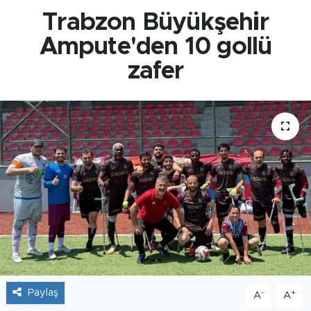
Trabzon Büyükşehir
Ampute'den 10 gollü
zafer
Paylaş
-
+
A
A