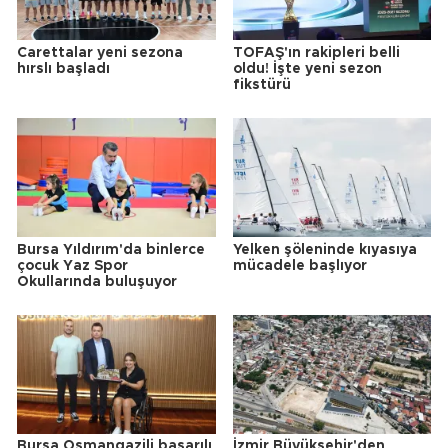
Carettalar yeni sezona
TOFAŞ'ın rakipleri belli
hırslı başladı
oldu! İşte yeni sezon
fikstürü
Bursa Yıldırım'da binlerce
Yelken şöleninde kıyasıya
çocuk Yaz Spor
mücadele başlıyor
Okullarında buluşuyor
Bursa Osmangazili başarılı
İzmir Büyükşehir'den