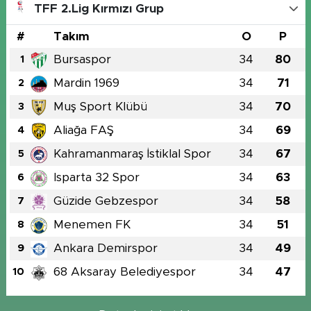
TFF 2.Lig Kırmızı Grup
#
Takım
O
P
Bursaspor
34
80
1
Mardin 1969
34
71
2
Muş Sport Klübü
34
70
3
Aliağa FAŞ
34
69
4
Kahramanmaraş İstiklal Spor
34
67
5
Isparta 32 Spor
34
63
6
Güzide Gebzespor
34
58
7
Menemen FK
34
51
8
Ankara Demirspor
34
49
9
68 Aksaray Belediyespor
34
47
10