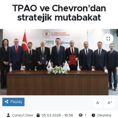
TPAO ve Chevron'dan
stratejik mutabakat
Paylaş
-
+
A
A
Cüneyt Diler
05.02.2026 - 16:56
1
Okunma