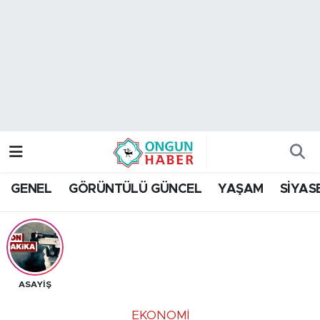
Nöbetçi Eczaneler
Hava Durumu
Namaz Vakitleri
Trafik Durumu
GENEL
GÖRÜNTÜLÜ GÜNCEL
YAŞAM
SİYAS
TFF 2.Lig Kırmızı Grup Puan Durumu ve Fikstür
Tüm Manşetler
Son Dakika Haberleri
ASAYİŞ
Haber Arşivi
EKONOMİ