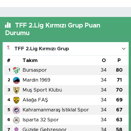
TFF 2.Lig Kırmızı Grup Puan
Durumu
TFF 2.Lig Kırmızı Grup
#
Takım
O
P
Bursaspor
34
80
1
Mardin 1969
34
71
2
Muş Sport Klübü
34
70
3
Aliağa FAŞ
34
69
4
Kahramanmaraş İstiklal Spor
34
67
5
Isparta 32 Spor
34
63
6
Güzide Gebzespor
34
58
7