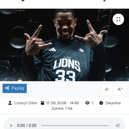
Paylaş
-
+
A
A
Cüneyt Diler
17.06.2026 - 14:45
1
Okunma
Süresi: 1 Dk