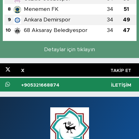
Menemen FK
34
51
8
Ankara Demirspor
34
49
9
68 Aksaray Belediyespor
34
47
10
Detaylar için tıklayın
X
TAKIP ET
+905321668874
İLETIŞIM