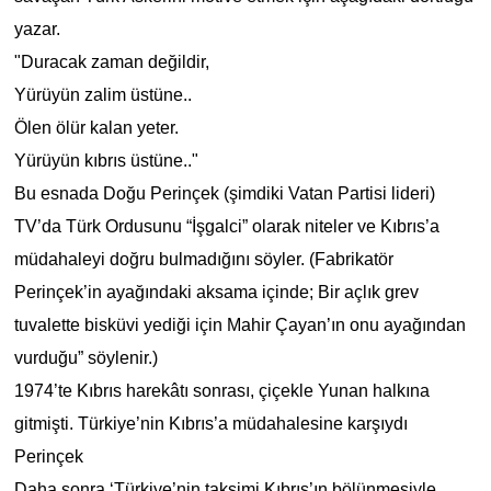
yazar.
"Duracak zaman değildir,
Yürüyün zalim üstüne..
Ölen ölür kalan yeter.
Yürüyün kıbrıs üstüne.."
Bu esnada Doğu Perinçek (şimdiki Vatan Partisi lideri)
TV’da Türk Ordusunu “İşgalci” olarak niteler ve Kıbrıs’a
müdahaleyi doğru bulmadığını söyler.
(Fabrikatör
Perinçek’in ayağındaki aksama içinde; Bir açlık grev
tuvalette bisküvi yediği için Mahir Çayan’ın onu ayağından
vurduğu” söylenir.)
1974’te Kıbrıs harekâtı sonrası, çiçekle Yunan halkına
gitmişti. Türkiye’nin Kıbrıs’a müdahalesine karşıydı
Perinçek
Daha sonra ‘Türkiye’nin taksimi Kıbrıs’ın bölünmesiyle