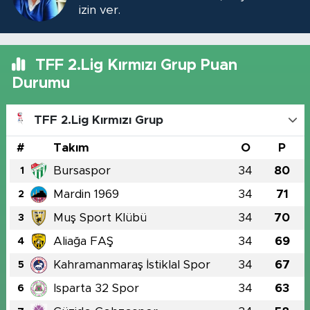
izin ver.
TFF 2.Lig Kırmızı Grup Puan
Durumu
TFF 2.Lig Kırmızı Grup
#
Takım
O
P
Bursaspor
34
80
1
Mardin 1969
34
71
2
Muş Sport Klübü
34
70
3
Aliağa FAŞ
34
69
4
Kahramanmaraş İstiklal Spor
34
67
5
Isparta 32 Spor
34
63
6