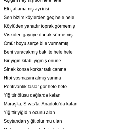
Açığım neymiş sor hele hele
Eli çatlamamış ayı irisi
Sen bizim köylerden geç hele hele
Köylüden yanadır toprak görmemiş
Viskiden gayriye dudak sürmemiş
Ömür boyu serçe bile vurmamış
Beni vuracakmış bak ite hele hele
Bir yığın kitabı yığmış önüne
Sinek konsa korkar tatlı canına
Hipi yosmasını almış yanına
Pehlivanlık taslar gör hele hele
Yiğittir ölüsü dağlarda kalan
Maraş'ta, Sivas'ta, Anadolu’da kalan
Yiğittir yiğidin öcünü alan
Soytarıdan yiğit olur mu ulan