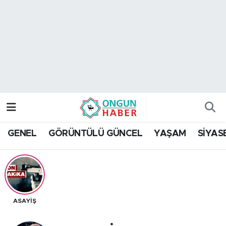
Nöbetçi Eczaneler
Hava Durumu
Namaz Vakitleri
Trafik Durumu
GENEL
GÖRÜNTÜLÜ GÜNCEL
YAŞAM
SİYAS
TFF 2.Lig Kırmızı Grup Puan Durumu ve Fikstür
Tüm Manşetler
Son Dakika Haberleri
ASAYİŞ
Haber Arşivi