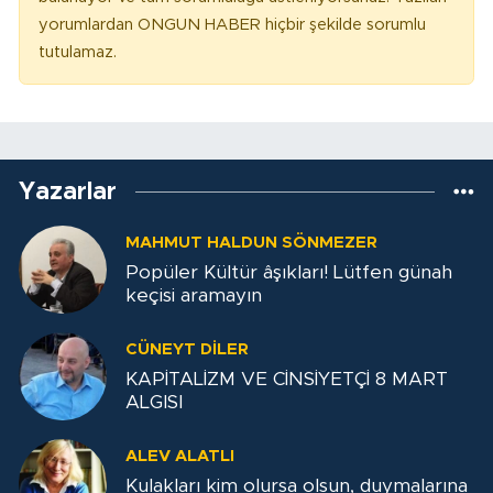
yorumlardan ONGUN HABER hiçbir şekilde sorumlu
tutulamaz.
Yazarlar
MAHMUT HALDUN SÖNMEZER
Popüler Kültür âşıkları! Lütfen günah
keçisi aramayın
CÜNEYT DİLER
KAPİTALİZM VE CİNSİYETÇİ 8 MART
ALGISI
ALEV ALATLI
Kulakları kim olursa olsun, duymalarına