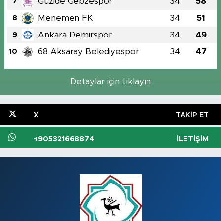
Güzide Gebzespor
34
58
7
Menemen FK
34
51
8
Ankara Demirspor
34
49
9
68 Aksaray Belediyespor
34
47
10
Detaylar için tıklayın
X
TAKIP ET
+905321668874
İLETIŞIM