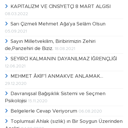
KAPİTALİZM VE CİNSİYETÇİ 8 MART ALGISI
08.03.2022
Sarı Çizmeli Mehmet Ağa'ya Selâm Olsun
05.09.2021
Sayın Milletvekilim, Biribirimizin Zehiri
de,Panzehiri de Biziz.
18.08.2021
SEYİRCİ KALMANIN DAYANILMAZ İĞRENÇLİĞİ
12.06.2021
MEHMET ÂKİF’İ ANMAKVE ANLAMAK…
29.12.2020
Davranışsal Bağışıklık Sistemi ve Seçmen
Psikolojisi
15.11.2020
Belgelerle Cevap Veriyorum
06.08.2020
Toplumsal Ahlak (sızlık) ın Bir Soygun Üzerinden