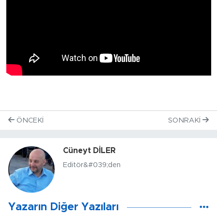
ÖNCEKI
SONRAKI
Cüneyt DİLER
Editör&#039;den
Yazarın Diğer Yazıları