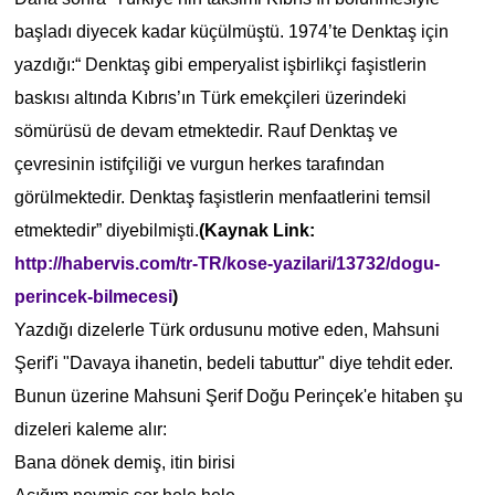
başladı diyecek kadar küçülmüştü. 1974’te Denktaş için
yazdığı:“ Denktaş gibi emperyalist işbirlikçi faşistlerin
baskısı altında Kıbrıs’ın Türk emekçileri üzerindeki
sömürüsü de devam etmektedir. Rauf Denktaş ve
çevresinin istifçiliği ve vurgun herkes tarafından
görülmektedir. Denktaş faşistlerin menfaatlerini temsil
etmektedir” diyebilmişti.
(Kaynak Link:
http://habervis.com/tr-TR/kose-yazilari/13732/dogu-
perincek-bilmecesi
)
Yazdığı dizelerle Türk ordusunu motive eden, Mahsuni
Şerif'i "Davaya ihanetin, bedeli tabuttur" diye tehdit eder.
Bunun üzerine Mahsuni Şerif Doğu Perinçek'e hitaben şu
dizeleri kaleme alır:
Bana dönek demiş, itin birisi