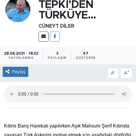
TEPKİ’DEN
TÜRKÜYE…
CÜNEYT DİLER
28.06.2021 - 18:32
3
47
YAYINLANMA
PAYLAŞIM
GÖSTERIM
Paylaş
-
+
A
A
Kıbrıs Barış Harekatı yapılırken Aşık Mahsuni Şerif Kıbrısta
savaşan Türk Askerini motive etmek için aşağıdaki dörtlüğü