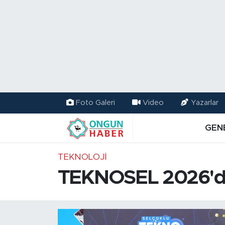
Nöbetçi Eczaneler
Hava Durumu
Namaz Vakitleri
Foto Galeri
Video
Yazarlar
Trafik Durumu
GEN
TFF 2.Lig Kırmızı Grup Puan Durumu ve Fikstür
TEKNOLOJI
Tüm Manşetler
TEKNOSEL 2026'da 
Son Dakika Haberleri
Haber Arşivi