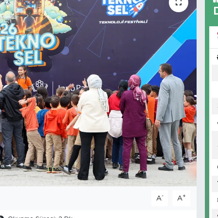
-
+
A
A