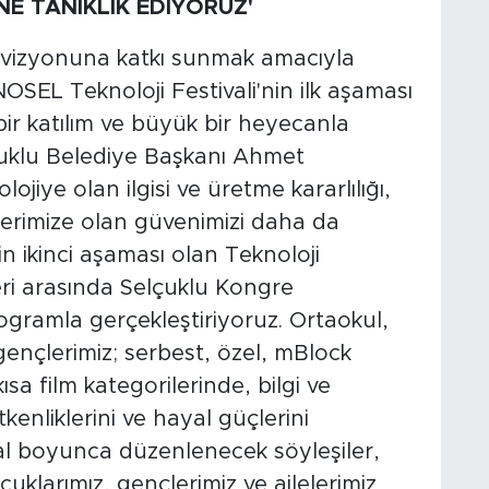
NE TANIKLIK EDİYORUZ'
i vizyonuna katkı sunmak amacıyla
OSEL Teknoloji Festivali'nin ilk aşaması
ir katılım ve büyük bir heyecanla
çuklu Belediye Başkanı Ahmet
ojiye olan ilgisi ve üretme kararlılığı,
lerimize olan güvenimizi daha da
n ikinci aşaması olan Teknoloji
leri arasında Selçuklu Kongre
ogramla gerçekleştiriyoruz. Ortaokul,
 gençlerimiz; serbest, özel, mBlock
sa film kategorilerinde, bilgi ve
enliklerini ve hayal güçlerini
val boyunca düzenlenecek söyleşiler,
çocuklarımız, gençlerimiz ve ailelerimiz