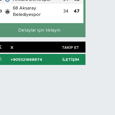
68 Aksaray
34
47
0
Belediyespor
Detaylar için tıklayın
X
TAKIP ET
+905321668874
İLETIŞIM