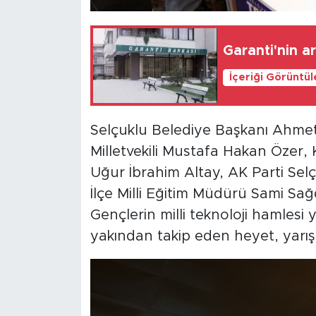
Garanti'nin ar
İçeriği Görüntü
Selçuklu Belediye Başkanı Ahmet
Milletvekili Mustafa Hakan Özer
Uğur İbrahim Altay, AK Parti Selç
İlçe Milli Eğitim Müdürü Sami Sağdıç
Gençlerin milli teknoloji hamlesi
yakından takip eden heyet, yarış