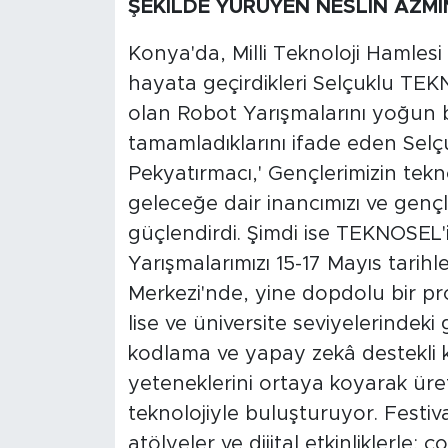
ŞEKİLDE YÜRÜYEN NESLİN AZMİ
Konya'da, Milli Teknoloji Hamles
hayata geçirdikleri Selçuklu TEKN
olan Robot Yarışmalarını yoğun b
tamamladıklarını ifade eden Sel
Pekyatırmacı,' Gençlerimizin teknol
geleceğe dair inancımızı ve genç
güçlendirdi. Şimdi ise TEKNOSEL'i
Yarışmalarımızı 15-17 Mayıs tarih
Merkezi'nde, yine dopdolu bir pr
lise ve üniversite seviyelerindeki
kodlama ve yapay zekâ destekli kı
yeteneklerini ortaya koyarak üretk
teknolojiyle buluşturuyor. Festi
atölyeler ve dijital etkinliklerle; 