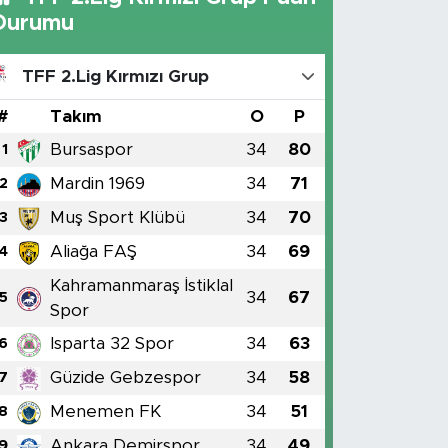
Durumu
TFF 2.Lig Kırmızı Grup
#
Takım
O
P
Bursaspor
34
80
1
Mardin 1969
34
71
2
Muş Sport Klübü
34
70
3
Aliağa FAŞ
34
69
4
Kahramanmaraş İstiklal
34
67
5
Spor
Isparta 32 Spor
34
63
6
Güzide Gebzespor
34
58
7
Menemen FK
34
51
8
Ankara Demirspor
34
49
9