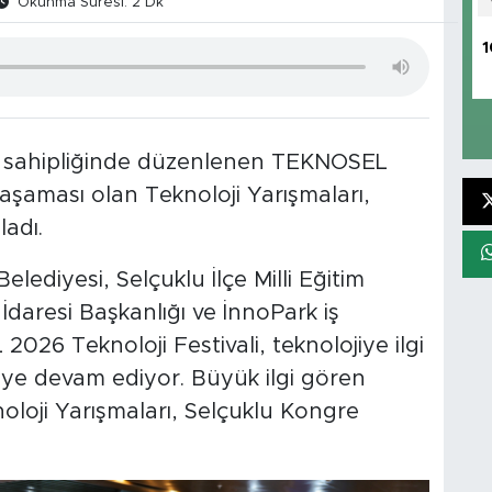
Okunma Süresi: 2 Dk
1
ev sahipliğinde düzenlenen TEKNOSEL
i aşaması olan Teknoloji Yarışmaları,
adı.
lediyesi, Selçuklu İlçe Milli Eğitim
aresi Başkanlığı ve İnnoPark iş
26 Teknoloji Festivali, teknolojiye ilgi
eye devam ediyor. Büyük ilgi gören
noloji Yarışmaları, Selçuklu Kongre