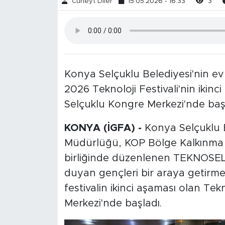
Cüneyt Diler
15.05.2026 - 16:33
3
Konya Selçuklu Belediyesi'nin 
2026 Teknoloji Festivali'nin ikinc
Selçuklu Kongre Merkezi'nde başl
KONYA (İGFA) -
Konya Selçuklu Be
Müdürlüğü, KOP Bölge Kalkınma İd
birliğinde düzenlenen TEKNOSEL 20
duyan gençleri bir araya getirm
festivalin ikinci aşaması olan Tek
Merkezi'nde başladı.