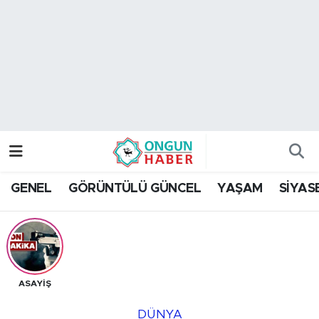
Nöbetçi Eczaneler
Hava Durumu
Namaz Vakitleri
Trafik Durumu
GENEL
GÖRÜNTÜLÜ GÜNCEL
YAŞAM
SİYAS
TFF 2.Lig Kırmızı Grup Puan Durumu ve Fikstür
Tüm Manşetler
Son Dakika Haberleri
ASAYİŞ
Haber Arşivi
DÜNYA