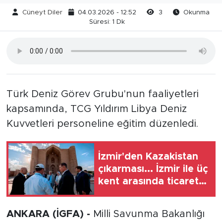
Cüneyt Diler
04.03.2026 - 12:52
3
Okunma
Süresi: 1 Dk
Türk Deniz Görev Grubu'nun faaliyetleri
kapsamında, TCG Yıldırım Libya Deniz
Kuvvetleri personeline eğitim düzenledi.
İzmir'den Kazakistan
çıkarması... İzmir ile üç
kent arasında ticaret
ve kültür köprüsü
hedefi
ANKARA (İGFA) -
Milli Savunma Bakanlığı