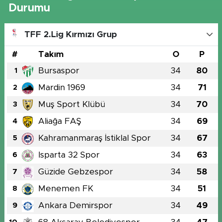
Durumu
TFF 2.Lig Kırmızı Grup
#
Takım
O
P
Bursaspor
34
80
1
Mardin 1969
34
71
2
Muş Sport Klübü
34
70
3
Aliağa FAŞ
34
69
4
Kahramanmaraş İstiklal Spor
34
67
5
Isparta 32 Spor
34
63
6
Güzide Gebzespor
34
58
7
Menemen FK
34
51
8
Ankara Demirspor
34
49
9