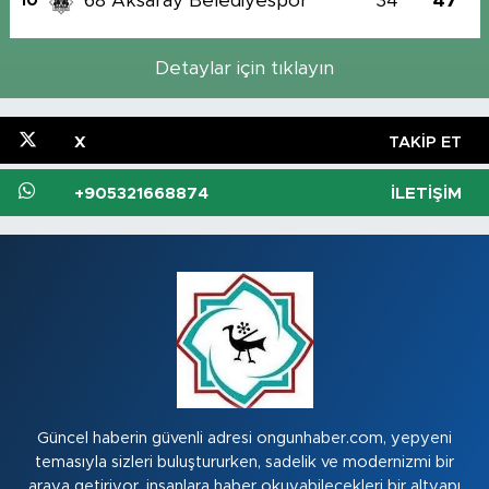
68 Aksaray Belediyespor
34
47
10
Detaylar için tıklayın
X
TAKIP ET
+905321668874
İLETIŞIM
Güncel haberin güvenli adresi ongunhaber.com, yepyeni
temasıyla sizleri buluştururken, sadelik ve modernizmi bir
araya getiriyor. insanlara haber okuyabilecekleri bir altyapı