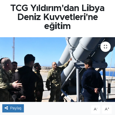
TCG Yıldırım'dan Libya
Deniz Kuvvetleri'ne
eğitim
Paylaş
-
+
A
A