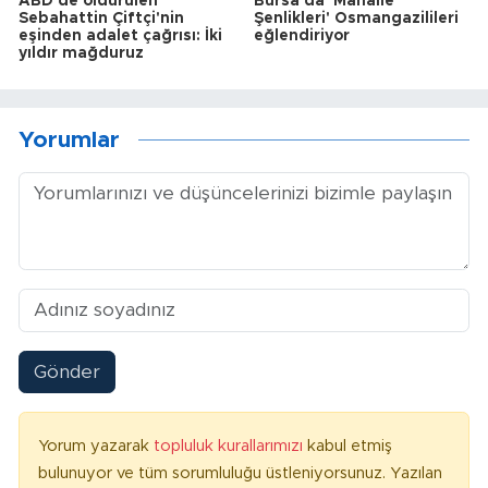
ABD'de öldürülen
Bursa'da 'Mahalle
Sebahattin Çiftçi'nin
Şenlikleri' Osmangazilileri
eşinden adalet çağrısı: İki
eğlendiriyor
yıldır mağduruz
Yorumlar
Gönder
Yorum yazarak
topluluk kurallarımızı
kabul etmiş
bulunuyor ve tüm sorumluluğu üstleniyorsunuz. Yazılan