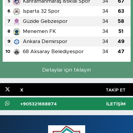
Kahramanmaraş İstiklal Spor
34
67
5
Isparta 32 Spor
34
63
6
Güzide Gebzespor
34
58
7
Menemen FK
34
51
8
Ankara Demirspor
34
49
9
68 Aksaray Belediyespor
34
47
10
Detaylar için tıklayın
X
TAKIP ET
+905321668874
İLETIŞIM