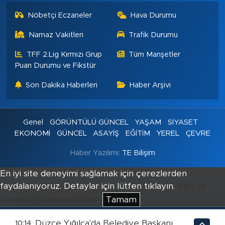
Nöbetçi Eczaneler
Hava Durumu
Namaz Vakitleri
Trafik Durumu
TFF 2.Lig Kırmızı Grup
Tüm Manşetler
Puan Durumu ve Fikstür
Son Dakika Haberleri
Haber Arşivi
Genel
GÖRÜNTÜLÜ GÜNCEL
YAŞAM
SİYASET
EKONOMİ
GÜNCEL
ASAYİŞ
EĞİTİM
YEREL
ÇEVRE
Haber Yazılımı:
TE Bilişim
En iyi site deneyimi sağlamak için çerezlerden
faydalanıyoruz. Detaylar için lütfen tıklayın.
Veri ve
çerez açıklama politikası
Tamam
Düzce Yığılca'da Belediye Başkanı
10:14