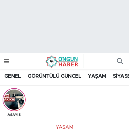
Nöbetçi Eczaneler
Hava Durumu
Namaz Vakitleri
Trafik Durumu
GENEL
GÖRÜNTÜLÜ GÜNCEL
YAŞAM
SİYAS
TFF 2.Lig Kırmızı Grup Puan Durumu ve Fikstür
Tüm Manşetler
Son Dakika Haberleri
ASAYİŞ
Haber Arşivi
YAŞAM