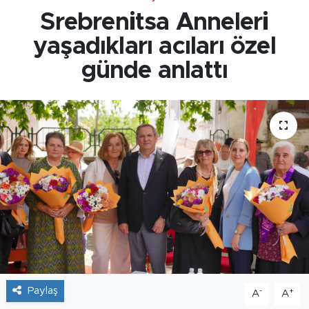
Srebrenitsa Anneleri
yaşadıkları acıları özel
günde anlattı
Paylaş
-
+
A
A