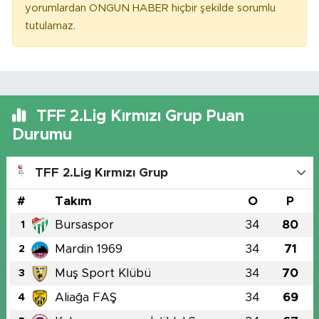
yorumlardan ONGUN HABER hiçbir şekilde sorumlu
tutulamaz.
TFF 2.Lig Kırmızı Grup Puan
Durumu
TFF 2.Lig Kırmızı Grup
#
Takım
O
P
Bursaspor
34
80
1
Mardin 1969
34
71
2
Muş Sport Klübü
34
70
3
Aliağa FAŞ
34
69
4