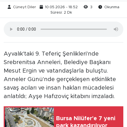
Cüneyt Diler
10.05.2026 - 18:52
3
Okunma
Süresi: 2 Dk
Ayvalık'taki 9. Teferiç Şenlikleri'nde
Srebrenitsa Anneleri, Belediye Başkanı
Mesut Ergin ve vatandaşlarla buluştu.
Anneler Günü'nde gerçekleşen etkinlikte
savaş acıları ve insan hakları mücadelesi
anlatıldı; Ayşe Hafızoviç kitabını imzaladı.
Bursa Nilüfer'e 7 yeni
park kazandırılıyor