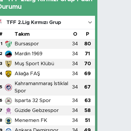
Durumu
TFF 2.Lig Kırmızı Grup
#
Takım
O
P
Bursaspor
34
80
1
Mardin 1969
34
71
2
Muş Sport Klübü
34
70
3
Aliağa FAŞ
34
69
4
Kahramanmaraş İstiklal
34
67
5
Spor
Isparta 32 Spor
34
63
6
Güzide Gebzespor
34
58
7
Menemen FK
34
51
8
Ankara Demirspor
34
49
9