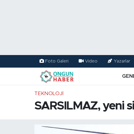
Nöbetçi Eczaneler
Hava Durumu
Namaz Vakitleri
Foto Galeri
Video
Yazarlar
Trafik Durumu
GEN
TFF 2.Lig Kırmızı Grup Puan Durumu ve Fikstür
TEKNOLOJI
Tüm Manşetler
SARSILMAZ, yeni si
Son Dakika Haberleri
Haber Arşivi