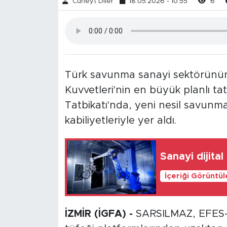
Cüneyt Diler
18.05.2026 - 10:55
6
Türk savunma sanayi sektörünün l
Kuvvetleri'nin en büyük planlı ta
Tatbikatı'nda, yeni nesil savunm
kabiliyetleriyle yer aldı.
Sanayi dijita
İçeriği Görüntü
İZMİR (İGFA) -
SARSILMAZ, EFES-2