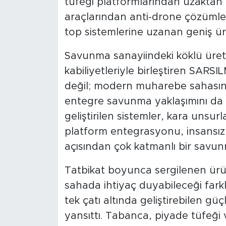
tüfeği platformlarından uzaktan k
araçlarından anti-drone çözümler
top sistemlerine uzanan geniş ür
Savunma sanayiindeki köklü üreti
kabiliyetleriyle birleştiren SARS
değil; modern muharebe sahasının
entegre savunma yaklaşımını da or
geliştirilen sistemler, kara unsu
platform entegrasyonu, insansız s
açısından çok katmanlı bir savu
Tatbikat boyunca sergilenen ürünl
sahada ihtiyaç duyabileceği farkl
tek çatı altında geliştirebilen gü
yansıttı. Tabanca, piyade tüfeği ve