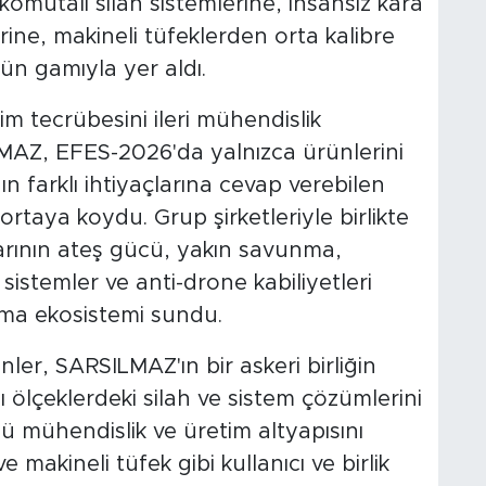
omutalı silah sistemlerine, insansız kara
ine, makineli tüfeklerden orta kalibre
ün gamıyla yer aldı.
m tecrübesini ileri mühendislik
ILMAZ, EFES-2026'da yalnızca ürünlerini
 farklı ihtiyaçlarına cevap verebilen
taya koydu. Grup şirketleriyle birlikte
rlarının ateş gücü, yakın savunma,
istemler ve anti-drone kabiliyetleri
nma ekosistemi sundu.
er, SARSILMAZ'ın bir askeri birliğin
ı ölçeklerdeki silah ve sistem çözümlerini
çlü mühendislik ve üretim altyapısını
 makineli tüfek gibi kullanıcı ve birlik