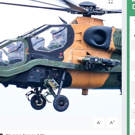
-
+
A
A