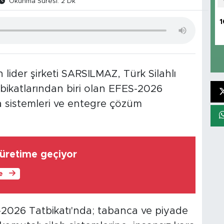
Okunma Süresi: 2 Dk
1
ider şirketi SARSILMAZ, Türk Silahlı
tbikatlarından biri olan EFES-2026
a sistemleri ve entegre çözüm
l üretime geçiyor
le
026 Tatbikatı'nda; tabanca ve piyade