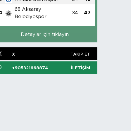
68 Aksaray
34
47
0
Belediyespor
Detaylar için tıklayın
X
TAKIP ET
+905321668874
İLETIŞIM