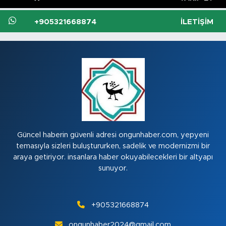
+905321668874
İLETIŞIM
Güncel haberin güvenli adresi ongunhaber.com, yepyeni
temasıyla sizleri buluştururken, sadelik ve modernizmi bir
araya getiriyor. insanlara haber okuyabilecekleri bir altyapı
sunuyor.
+905321668874
ongunhaber2024@gmail.com