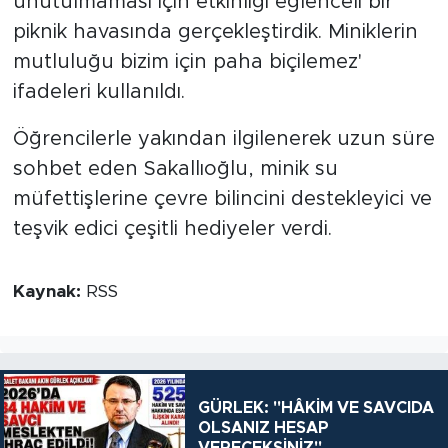
unutulmaması için etkinliği eğlenceli bir
piknik havasında gerçekleştirdik. Miniklerin
mutluluğu bizim için paha biçilemez'
ifadeleri kullanıldı.
Öğrencilerle yakından ilgilenerek uzun süre
sohbet eden Sakallıoğlu, minik su
müfettişlerine çevre bilincini destekleyici ve
teşvik edici çeşitli hediyeler verdi.
Kaynak:
RSS
GÜRLEK: "HÂKİM VE SAVCIDA
OLSANIZ HESAP