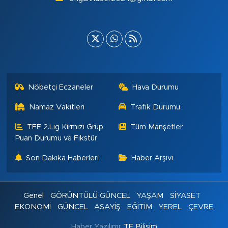
Nöbetçi Eczaneler
Hava Durumu
Namaz Vakitleri
Trafik Durumu
TFF 2.Lig Kırmızı Grup
Tüm Manşetler
Puan Durumu ve Fikstür
Son Dakika Haberleri
Haber Arşivi
Genel
GÖRÜNTÜLÜ GÜNCEL
YAŞAM
SİYASET
EKONOMİ
GÜNCEL
ASAYİŞ
EĞİTİM
YEREL
ÇEVRE
Haber Yazılımı:
TE Bilişim