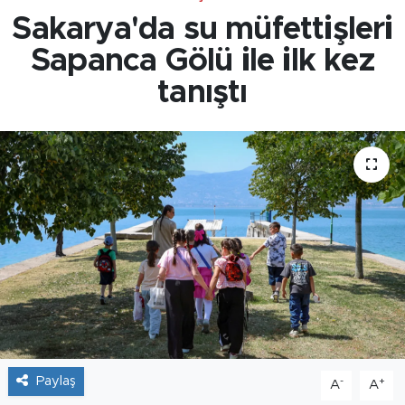
Sakarya'da su müfettişleri
Sapanca Gölü ile ilk kez
tanıştı
Paylaş
-
+
A
A