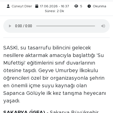
Cüneyt Diler
17.06.2026 - 16:37
5
Okunma
Süresi: 2 Dk
SASKİ, su tasarrufu bilincini gelecek
nesillere aktarmak amacıyla başlattığı 'Su
Müfettişi' eğitimlerini sınıf duvarlarının
ötesine taşıdı. Geyve Umurbey İlkokulu
öğrencileri özel bir organizasyonla şehrin
en önemli içme suyu kaynağı olan
Sapanca Gölüyle ilk kez tanışma heyecanı
yaşadı.
SAKARYA (İGFA) -
Sakarya Büyükşehir