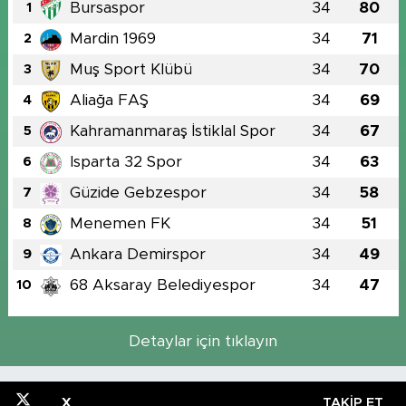
Bursaspor
34
80
1
Mardin 1969
34
71
2
Muş Sport Klübü
34
70
3
Aliağa FAŞ
34
69
4
Kahramanmaraş İstiklal Spor
34
67
5
Isparta 32 Spor
34
63
6
Güzide Gebzespor
34
58
7
Menemen FK
34
51
8
Ankara Demirspor
34
49
9
68 Aksaray Belediyespor
34
47
10
Detaylar için tıklayın
X
TAKIP ET