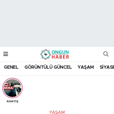
Nöbetçi Eczaneler
Hava Durumu
Namaz Vakitleri
Trafik Durumu
GENEL
GÖRÜNTÜLÜ GÜNCEL
YAŞAM
SİYAS
TFF 2.Lig Kırmızı Grup Puan Durumu ve Fikstür
Tüm Manşetler
Son Dakika Haberleri
ASAYİŞ
Haber Arşivi
YAŞAM